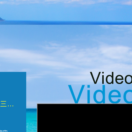
微觀墾丁三部曲 重生....