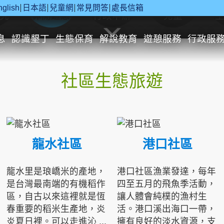
nglish
日本語
兒童網
常見問答
處長信箱
究
休閒遊憩
行政申辦
兒童
息
認識墾丁
生態保育
解說教育
遊憩服務
行政服
社區生態旅遊
龍水社區
港口社區
龍水里是琅嶠米的產地，
港口社區漁業發達，每年
是台灣最南端的有機稻作
四至五月的飛魚季活動，
區，自古以來這裡就是恆
讓人體會純樸的漁村生
春重要的稻米生產地，炎
活。港口溪出海口一帶，
炎夏日裡。可以走進沁 ...
擁有良好的淡水資源，支