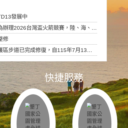
D13發展中
6台灣盃火箭競賽，陸、海、空域警戒及協調相關事宜，因颱風備案事宜
整修
，自115年7月13日（星期一）起恢復開放入園，歡迎民眾依規定申請入園....
快捷服務