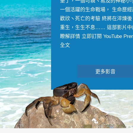
墾丁，一個可親ヽ易及的神秘小
一個活躍的生命戰場， 生命歷經
歡欣ヽ死亡的考驗 終將在淬煉後
重生，生生不息…… 這部影片中
瞭解詳情 立即訂閱 YouTube Premiu
全文
更多影音