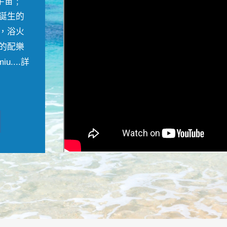
宇宙﹔
誕生的
，浴火
的配樂
....
詳