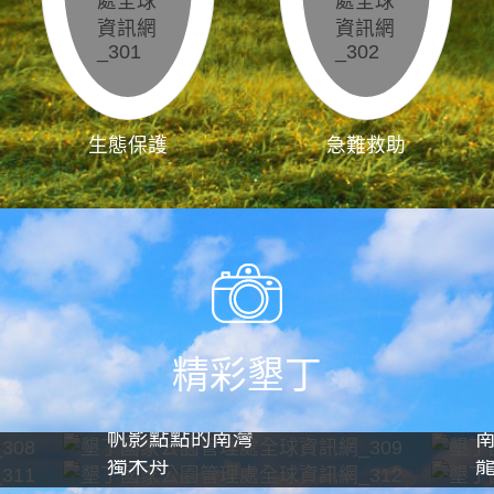
生態保護
急難救助
精彩墾丁
帆影點點的南灣
獨木舟