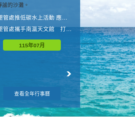
與國家公園有約-優游潮間
墾管處推低碳水上活動 應屆畢業生限額免費參加
墾管處推低碳水上活動 應屆畢業生限額
墾管處攜手南瀛天文館 打造沉浸式天文探索營隊
115年08月
115年07月
查看全年行事曆