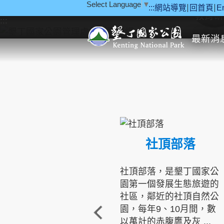
Select Language
▼
:::
網站導覽
回首頁
E
跳到主要內容區塊
教育研
:::
最新消
社頂部落
社頂部落，是墾丁國家公
園第一個發展生態旅遊的
社區，鄰近的社頂自然公
園，每年9、10月間，數
以萬計的赤腹鷹及灰 ...