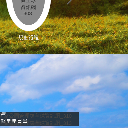
規劃行程
影像直播
南灣
龍磐草原日出