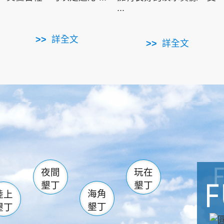
...
詳全文
詳全文
南仁湖
滿州
火
佳樂水
然中心
森林遊樂區
南灣
墾管處遊客中心
社頂公園
風吹沙
湖
船帆石
龍磐公園
香蕉灣
頭
砂島
龍坑
鵝鑾鼻
夜間
玩在
墾丁
墾丁
海角
陸上
墾丁
墾丁