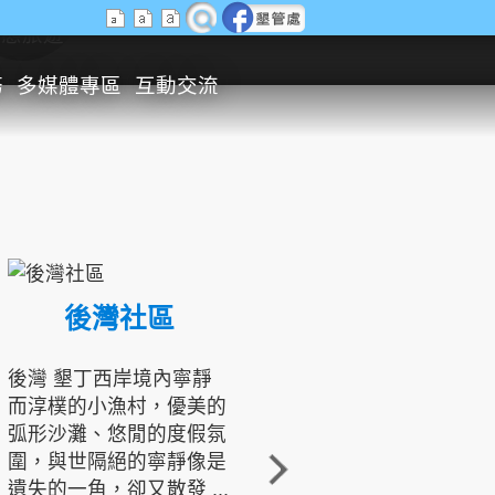
生態旅遊
務
多媒體專區
互動交流
後灣社區
國境之南生態文化發展協會
後灣 墾丁西岸境內寧靜
而淳樸的小漁村，優美的
龍坑地區為隆起的珊瑚礁
弧形沙灘、悠閒的度假氛
地形，由於地處鵝鑾鼻夾
圍，與世隔絕的寧靜像是
角的端點，冬季海浪拍打
遺失的一角，卻又散發 ...
著礁岸，旺盛的侵蝕作