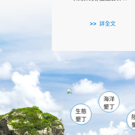
詳全文
龜山
海生館
出
恆春
萬里桐
龍鑾潭自
瓊麻館
關山
後壁
白砂
海洋
貓鼻
墾丁
生態
墾丁