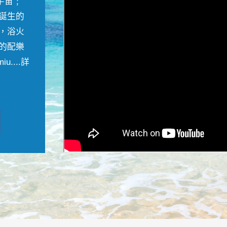
宇宙﹔
誕生的
，浴火
的配樂
....
詳