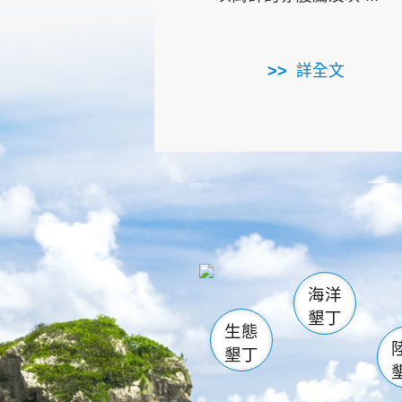
詳全文
龜山
海生館
出
恆春
萬里桐
龍鑾潭自
瓊麻館
關山
後壁
白砂
海洋
貓鼻
墾丁
生態
墾丁