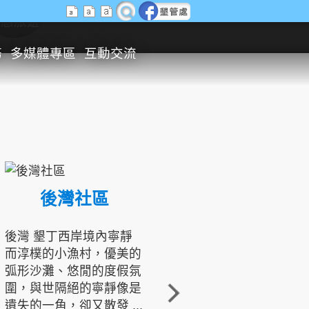
生態旅遊
務
多媒體專區
互動交流
後灣社區
國境之南生態文化發展協會
後灣 墾丁西岸境內寧靜
而淳樸的小漁村，優美的
龍坑地區為隆起的珊瑚礁
弧形沙灘、悠閒的度假氛
地形，由於地處鵝鑾鼻夾
圍，與世隔絕的寧靜像是
角的端點，冬季海浪拍打
遺失的一角，卻又散發 ...
著礁岸，旺盛的侵蝕作