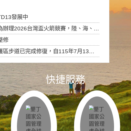
D13發展中
6台灣盃火箭競賽，陸、海、空域警戒及協調相關事宜，因颱風備案事宜
整修
，自115年7月13日（星期一）起恢復開放入園，歡迎民眾依規定申請入園....
快捷服務