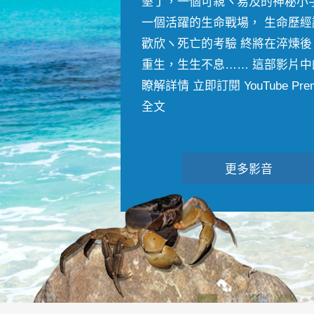
墾丁，一個可親ヽ易及的神秘小
一個活躍的生命戰場， 生命歷經
歡欣ヽ死亡的考驗 終將在淬煉後
重生，生生不息…… 這部影片中
瞭解詳情 立即訂閱 YouTube Premiu
全文
更多影音