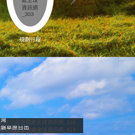
規劃行程
影像直播
南灣
龍磐草原日出