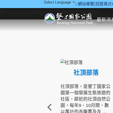
Select Language
▼
:::
網站導覽
回首頁
E
跳到主要內容區塊
教育研
:::
最新消
社頂部落
社頂部落，是墾丁國家公
園第一個發展生態旅遊的
社區，鄰近的社頂自然公
園，每年9、10月間，數
以萬計的赤腹鷹及灰 ...