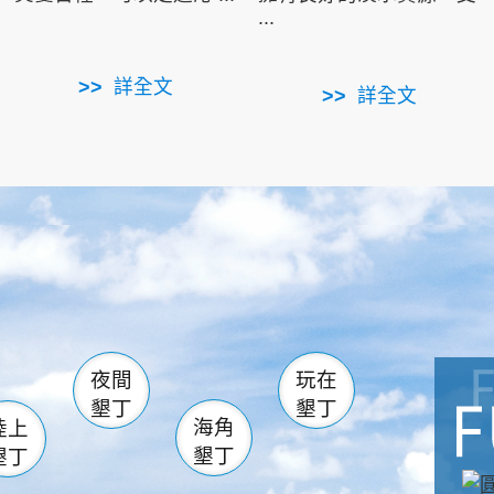
...
詳全文
詳全文
南仁湖
滿州
火
佳樂水
然中心
森林遊樂區
南灣
墾管處遊客中心
社頂公園
風吹沙
湖
船帆石
龍磐公園
香蕉灣
頭
砂島
龍坑
鵝鑾鼻
夜間
玩在
墾丁
墾丁
海角
陸上
墾丁
墾丁