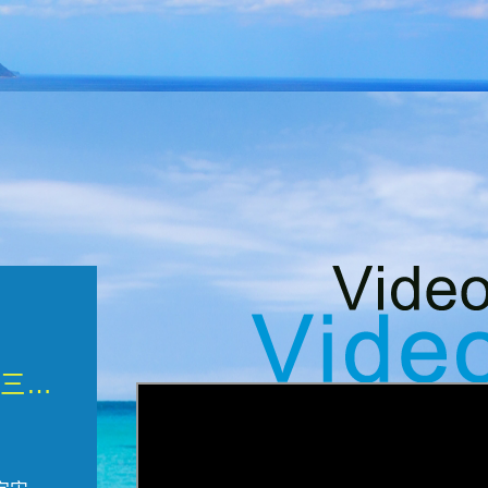
微觀墾丁三部曲 重生....