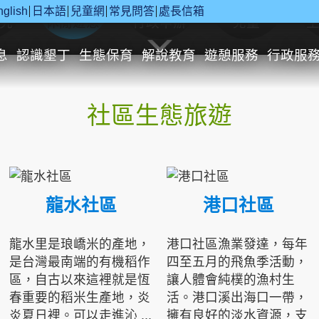
nglish
日本語
兒童網
常見問答
處長信箱
究
休閒遊憩
行政申辦
兒童
息
認識墾丁
生態保育
解說教育
遊憩服務
行政服
社區生態旅遊
龍水社區
港口社區
龍水里是琅嶠米的產地，
港口社區漁業發達，每年
是台灣最南端的有機稻作
四至五月的飛魚季活動，
區，自古以來這裡就是恆
讓人體會純樸的漁村生
春重要的稻米生產地，炎
活。港口溪出海口一帶，
炎夏日裡。可以走進沁 ...
擁有良好的淡水資源，支