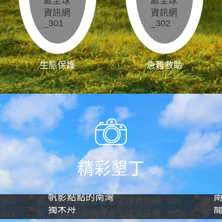
生態保護
急難救助
精彩墾丁
帆影點點的南灣
獨木舟