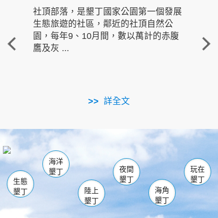
社頂部落，是墾丁國家公園第一個發展
龍水
生態旅遊的社區，鄰近的社頂自然公
的有
園，每年9、10月間，數以萬計的赤腹
重要
鷹及灰 ...
走進沁 
詳全文
南仁湖
龜山
海生館
滿州
出火
恆春
佳樂水
萬里桐
龍鑾潭自然中心
森林遊樂區
瓊麻館
南灣
關山
墾管處遊客中心
社頂公園
風吹沙
後壁湖
船帆石
白砂
海洋
龍磐公園
香蕉灣
貓鼻頭
砂島
龍坑
鵝鑾鼻
夜間
玩在
墾丁
墾丁
墾丁
生態
海角
陸上
墾丁
墾丁
墾丁