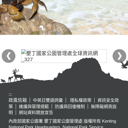
:::
政風信箱
中英日雙語詞彙
隱私權政策
資訊安全政
策
維護與管理規範
防護與回復機制
無障礙網頁說
明
網站資料開放宣告
內政部國家公園署 墾丁國家公園管理處 版權所有 Kenting
National Park Headquarters, National Park Service,