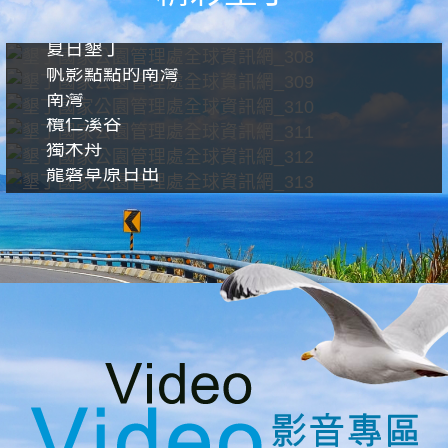
夏日墾丁
帆影點點的南灣
南灣
欖仁溪谷
獨木舟
龍磐草原日出