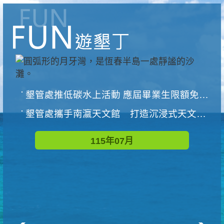
墾管處推低碳水上活動 應屆畢業生限額免費參加
墾管處攜手南瀛天文館 打造沉浸式天文探索營隊
115年07月