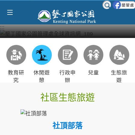
Select Language
▼
跳到主要內容區塊
:::
教育研
休閒遊
行政申
兒童
生態旅
究
憩
辦
遊
社區生態旅遊
社頂部落