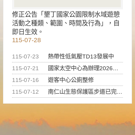
修正公告「墾丁國家公園限制水域遊憩
活動之種類、範圍、時間及行為」，自
即日生效。
115-07-28
115-07-23
熱帶性低氣壓TD13發展中
115-07-21
國家太空中心為辦理2026台灣盃火箭競賽，陸、海、空域警戒及協調相關事宜，因颱風備案事宜
115-07-16
遊客中心公廁整修
115-07-12
南仁山生態保護區步道已完成修復，自115年7月13日（星期一）起恢復開放入園，歡迎民眾依規定申請入園....