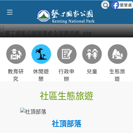
Select Language
▼
跳到主要內容區塊
:::
教育研
休閒遊
行政申
兒童
生態旅
究
憩
辦
遊
社區生態旅遊
社頂部落