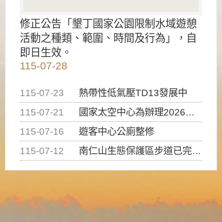
修正公告「墾丁國家公園限制水域遊憩
活動之種類、範圍、時間及行為」，自
即日生效。
115-07-28
115-07-23
熱帶性低氣壓TD13發展中
115-07-21
國家太空中心為辦理2026台灣盃火箭競賽，陸、海、空域警戒及協調相關事宜，因颱風備案事宜
115-07-16
遊客中心公廁整修
115-07-12
南仁山生態保護區步道已完成修復，自115年7月13日（星期一）起恢復開放入園，歡迎民眾依規定申請入園....