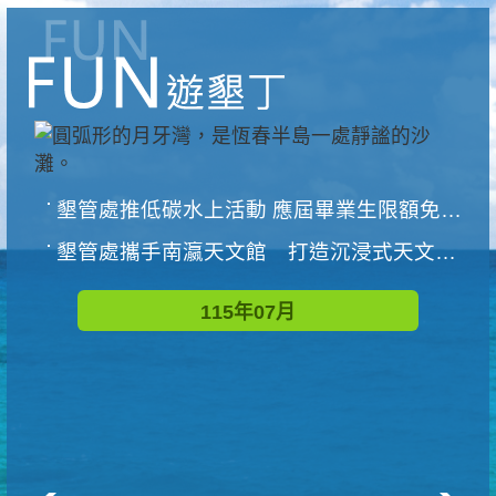
墾管處推低碳水上活動 應屆畢業生限額免費參加
墾管處攜手南瀛天文館 打造沉浸式天文探索營隊
115年07月