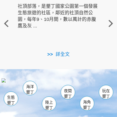
社頂部落，是墾丁國家公園第一個發展
龍水
生態旅遊的社區，鄰近的社頂自然公
的有
園，每年9、10月間，數以萬計的赤腹
重要
鷹及灰 ...
走進沁 
詳全文
南仁湖
龜山
海生館
滿州
出火
恆春
佳樂水
萬里桐
龍鑾潭自然中心
森林遊樂區
瓊麻館
南灣
關山
墾管處遊客中心
社頂公園
風吹沙
後壁湖
船帆石
白砂
海洋
龍磐公園
香蕉灣
貓鼻頭
砂島
龍坑
鵝鑾鼻
夜間
玩在
墾丁
墾丁
墾丁
生態
海角
陸上
墾丁
墾丁
墾丁