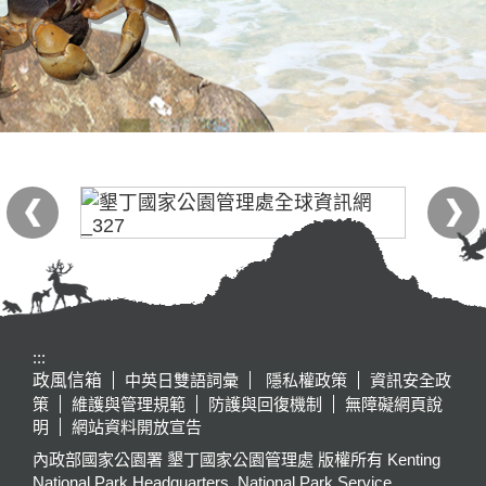
:::
政風信箱
中英日雙語詞彙
隱私權政策
資訊安全政
策
維護與管理規範
防護與回復機制
無障礙網頁說
明
網站資料開放宣告
內政部國家公園署 墾丁國家公園管理處 版權所有 Kenting
National Park Headquarters, National Park Service,