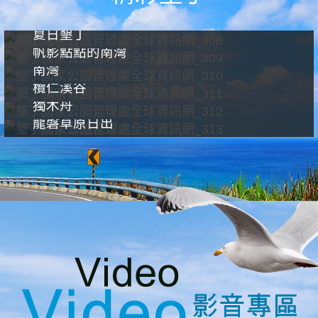
夏日墾丁
帆影點點的南灣
南灣
欖仁溪谷
獨木舟
龍磐草原日出