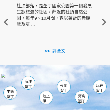
社頂部落，是墾丁國家公園第一個發展
龍水
生態旅遊的社區，鄰近的社頂自然公
的有
園，每年9、10月間，數以萬計的赤腹
重要
鷹及灰 ...
走進沁 
詳全文
南仁湖
龜山
海生館
滿州
出火
恆春
佳樂水
萬里桐
龍鑾潭自然中心
森林遊樂區
瓊麻館
南灣
關山
墾管處遊客中心
社頂公園
風吹沙
後壁湖
船帆石
白砂
海洋
龍磐公園
香蕉灣
貓鼻頭
砂島
龍坑
鵝鑾鼻
夜間
玩在
墾丁
墾丁
墾丁
生態
海角
陸上
墾丁
墾丁
墾丁