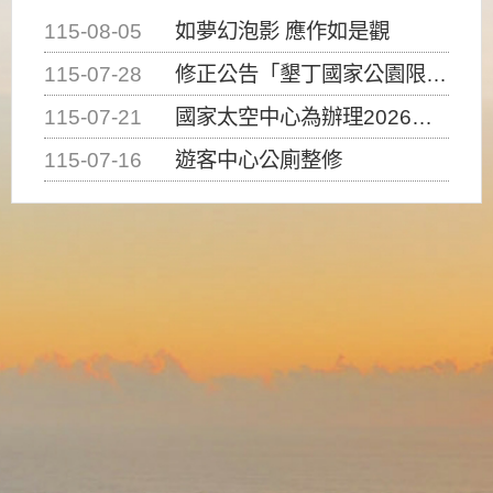
115-08-05
如夢幻泡影 應作如是觀
115-07-28
修正公告「墾丁國家公園限制水域遊憩活動之種類、範圍、時間及行為」，自即日生效。
115-07-21
國家太空中心為辦理2026台灣盃火箭競賽，陸、海、空域警戒及協調相關事宜，因颱風備案事宜
115-07-16
遊客中心公廁整修