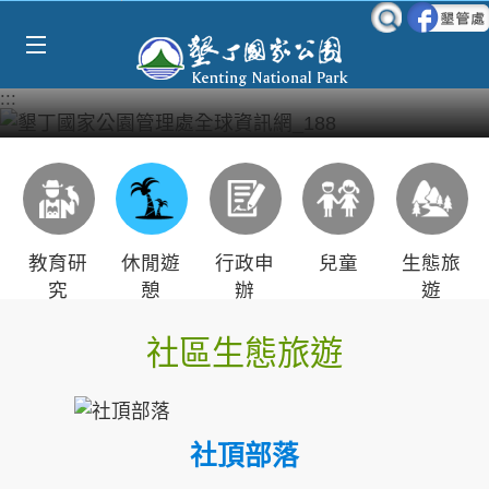
Select Language
▼
跳到主要內容區塊
:::
教育研
休閒遊
行政申
兒童
生態旅
究
憩
辦
遊
社區生態旅遊
社頂部落