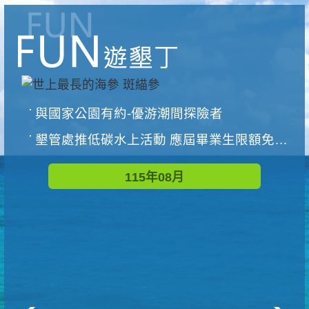
與國家公園有約-優游潮間探險者
墾管處推低碳水上活動 應屆畢業生限額免費參加
115年08月