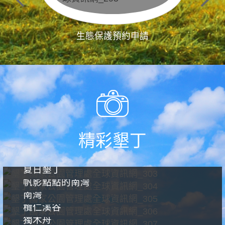
生態保護預約申請
精彩墾丁
夏日墾丁
帆影點點的南灣
南灣
欖仁溪谷
獨木舟