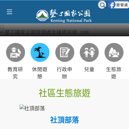
Select Language
▼
跳到主要內容區塊
:::
教育研
休閒遊
行政申
兒童
生態旅
究
憩
辦
遊
社區生態旅遊
社頂部落