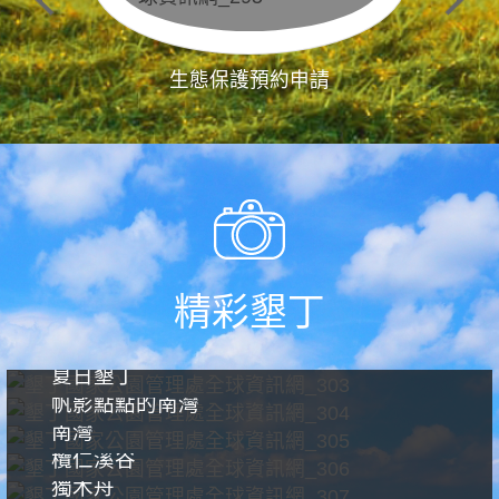
生態保護預約申請
精彩墾丁
夏日墾丁
帆影點點的南灣
南灣
欖仁溪谷
獨木舟