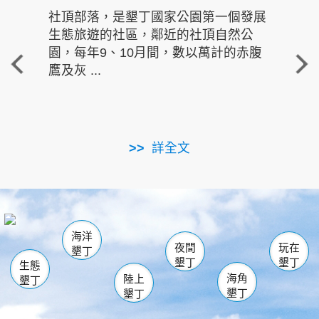
社頂部落，是墾丁國家公園第一個發展
龍水
生態旅遊的社區，鄰近的社頂自然公
的有
園，每年9、10月間，數以萬計的赤腹
重要
鷹及灰 ...
走進沁 
詳全文
南仁湖
龜山
海生館
滿州
出火
恆春
佳樂水
萬里桐
龍鑾潭自然中心
森林遊樂區
瓊麻館
南灣
關山
墾管處遊客中心
社頂公園
風吹沙
後壁湖
船帆石
白砂
海洋
龍磐公園
香蕉灣
貓鼻頭
砂島
龍坑
鵝鑾鼻
夜間
玩在
墾丁
墾丁
墾丁
生態
海角
陸上
墾丁
墾丁
墾丁