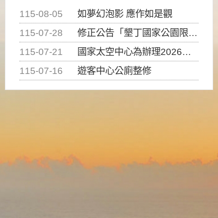
115-08-05
如夢幻泡影 應作如是觀
115-07-28
修正公告「墾丁國家公園限制水域遊憩活動之種類、範圍、時間及行為」，自即日生效。
115-07-21
國家太空中心為辦理2026台灣盃火箭競賽，陸、海、空域警戒及協調相關事宜，因颱風備案事宜
115-07-16
遊客中心公廁整修