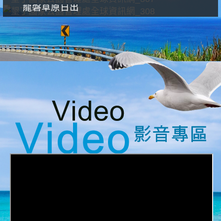
龍磐草原日出