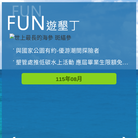
與國家公園有約-優游潮間探險者
墾管處推低碳水上活動 應屆畢業生限額免費參加
115年08月