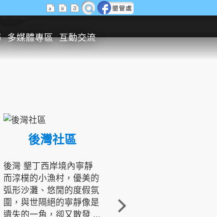
生態旅遊
務
多媒體專區
互動交流
後灣社區
國境之南生態文化發展協會
後灣 墾丁西岸境內寧靜
而淳樸的小漁村，優美的
龍坑地區為隆起的珊瑚礁
弧形沙灘、悠閒的度假氛
地形，由於地處鵝鑾鼻夾
圍，與世隔絕的寧靜像是
角的端點，冬季海浪拍打
遺失的一角，卻又散發 ...
著礁岸，旺盛的侵蝕作