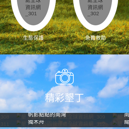
生態保護
急難救助
精彩墾丁
帆影點點的南灣
獨木舟