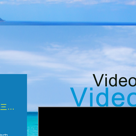
微觀墾丁三部曲 重生....