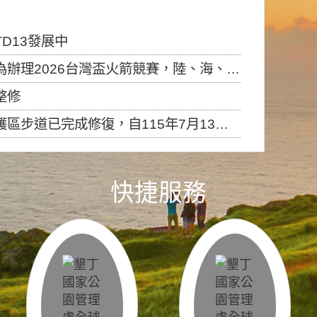
D13發展中
6台灣盃火箭競賽，陸、海、空域警戒及協調相關事宜，因颱風備案事宜
整修
，自115年7月13日（星期一）起恢復開放入園，歡迎民眾依規定申請入園....
快捷服務