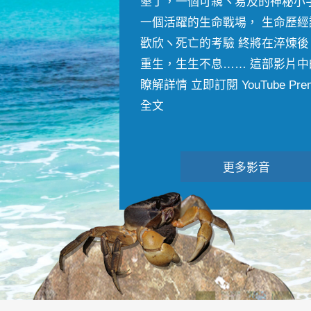
墾丁，一個可親ヽ易及的神秘小
一個活躍的生命戰場， 生命歷經
歡欣ヽ死亡的考驗 終將在淬煉後
重生，生生不息…… 這部影片中
瞭解詳情 立即訂閱 YouTube Premiu
全文
更多影音