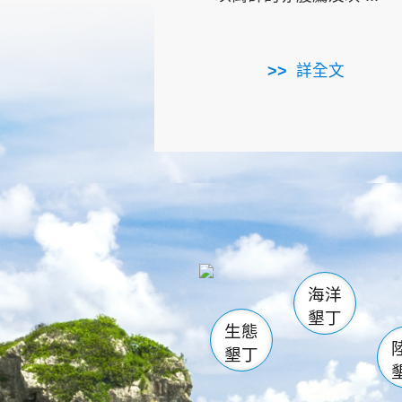
詳全文
龜山
海生館
出
恆春
萬里桐
龍鑾潭自
瓊麻館
關山
後壁
白砂
海洋
貓鼻
墾丁
生態
墾丁