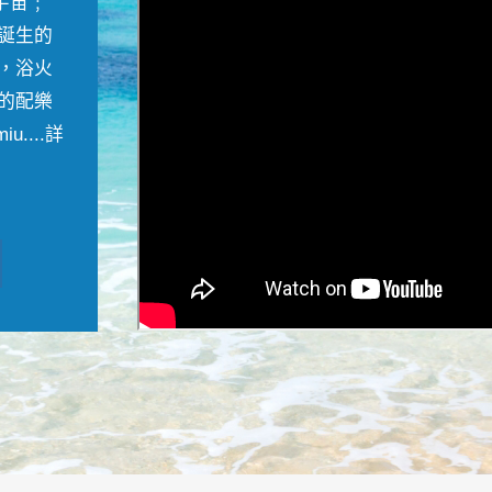
宇宙﹔
誕生的
，浴火
的配樂
....
詳