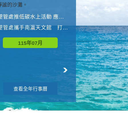
與國家公園有約-優游潮間
墾管處推低碳水上活動 應屆畢業生限額免費參加
墾管處推低碳水上活動 應屆畢業生限額
墾管處攜手南瀛天文館 打造沉浸式天文探索營隊
115年08月
115年07月
查看全年行事曆