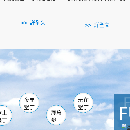
...
詳全文
詳全文
南仁湖
滿州
火
佳樂水
然中心
森林遊樂區
南灣
墾管處遊客中心
社頂公園
風吹沙
湖
船帆石
龍磐公園
香蕉灣
頭
砂島
龍坑
鵝鑾鼻
夜間
玩在
墾丁
墾丁
海角
陸上
墾丁
墾丁