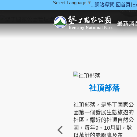
Select Language
▼
:::
網站導覽
回首頁
E
跳到主要內容區塊
教育研
:::
最新消
社頂部落
社頂部落，是墾丁國家公
園第一個發展生態旅遊的
社區，鄰近的社頂自然公
園，每年9、10月間，數
以萬計的赤腹鷹及灰 ...