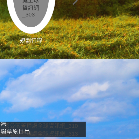
規劃行程
影像直播
南灣
龍磐草原日出