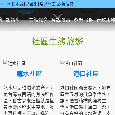
nglish
日本語
兒童網
常見問答
處長信箱
究
休閒遊憩
行政申辦
兒童
息
認識墾丁
生態保育
解說教育
遊憩服務
行政服
社區生態旅遊
龍水社區
港口社區
龍水里是琅嶠米的產地，
港口社區漁業發達，每年
是台灣最南端的有機稻作
四至五月的飛魚季活動，
區，自古以來這裡就是恆
讓人體會純樸的漁村生
春重要的稻米生產地，炎
活。港口溪出海口一帶，
炎夏日裡。可以走進沁 ...
擁有良好的淡水資源，支