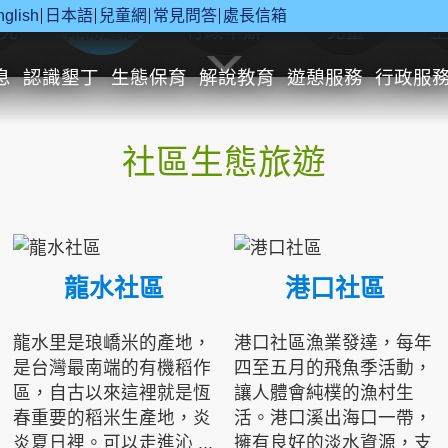
nglish
日本語
兒童網
常見問答
處長信箱
究
休閒遊憩
行政申辦
兒童
息
認識墾丁
生態保育
解說教育
遊憩服務
行政服
社區生態旅遊
龍水社區
港口社區
龍水里是琅嶠米的產地，
港口社區漁業發達，每年
是台灣最南端的有機稻作
四至五月的飛魚季活動，
區，自古以來這裡就是恆
讓人體會純樸的漁村生
春重要的稻米生產地，炎
活。港口溪出海口一帶，
炎夏日裡。可以走進沁 ...
擁有良好的淡水資源，支