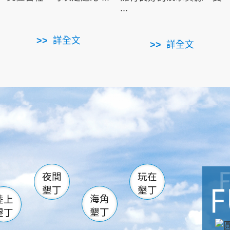
...
詳全文
詳全文
南仁湖
滿州
火
佳樂水
然中心
森林遊樂區
南灣
墾管處遊客中心
社頂公園
風吹沙
湖
船帆石
龍磐公園
香蕉灣
頭
砂島
龍坑
鵝鑾鼻
夜間
玩在
墾丁
墾丁
海角
陸上
墾丁
墾丁