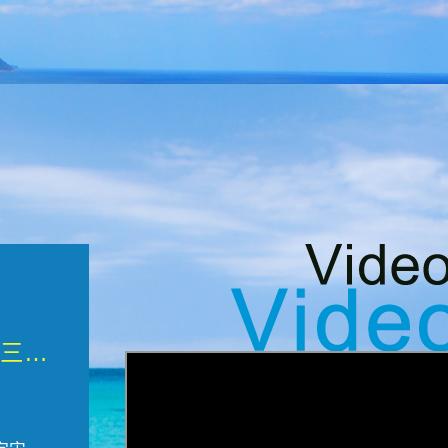
微觀墾丁三部曲 重生....