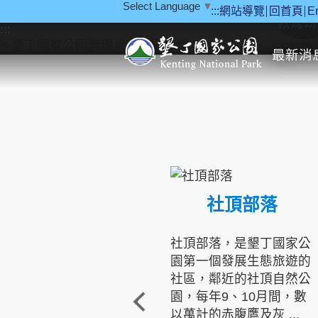
Select Language
▼
:::
網站導覽
回首頁
E
跳到主要內容區塊
教育研
:::
最新消
社頂部落
社頂部落，是墾丁國家公
園第一個發展生態旅遊的
社區，鄰近的社頂自然公
園，每年9、10月間，數
以萬計的赤腹鷹及灰 ...