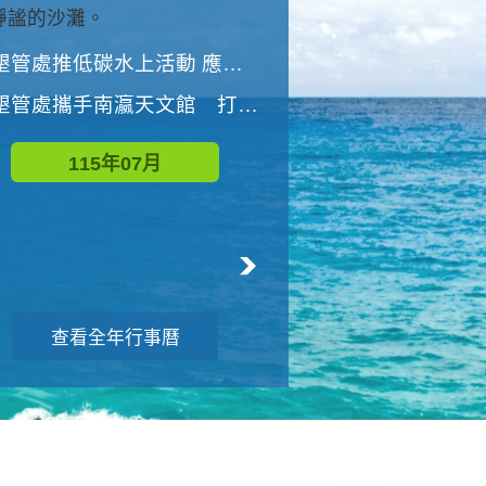
與國家公園有約-優游潮間
墾管處推低碳水上活動 應屆畢業生限額免費參加
墾管處推低碳水上活動 應屆畢業生限額
墾管處攜手南瀛天文館 打造沉浸式天文探索營隊
115年08月
115年07月
查看全年行事曆