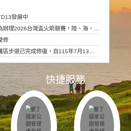
D13發展中
6台灣盃火箭競賽，陸、海、空域警戒及協調相關事宜，因颱風備案事宜
整修
，自115年7月13日（星期一）起恢復開放入園，歡迎民眾依規定申請入園....
快捷服務