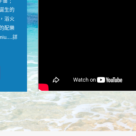
宇宙﹔
誕生的
，浴火
的配樂
....
詳