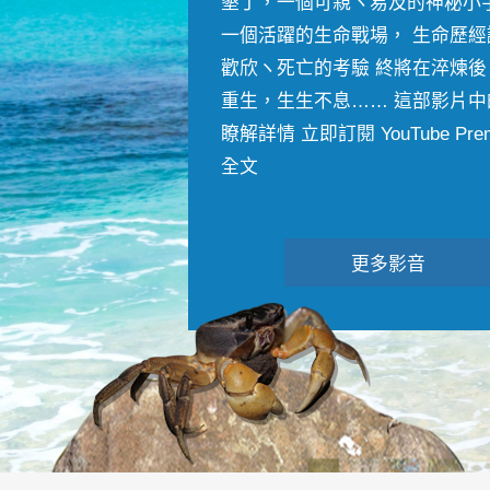
墾丁，一個可親ヽ易及的神秘小
一個活躍的生命戰場， 生命歷經
歡欣ヽ死亡的考驗 終將在淬煉後
重生，生生不息…… 這部影片中
瞭解詳情 立即訂閱 YouTube Premiu
全文
更多影音