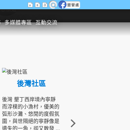
生態旅遊
務
多媒體專區
互動交流
後灣社區
國境之南生態文化發展協會
後灣 墾丁西岸境內寧靜
而淳樸的小漁村，優美的
龍坑地區為隆起的珊瑚礁
弧形沙灘、悠閒的度假氛
地形，由於地處鵝鑾鼻夾
圍，與世隔絕的寧靜像是
角的端點，冬季海浪拍打
遺失的一角，卻又散發 ...
著礁岸，旺盛的侵蝕作