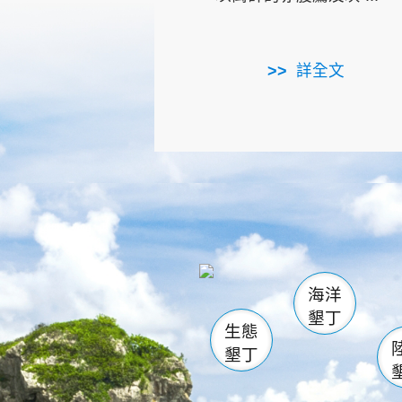
詳全文
龜山
海生館
出
恆春
萬里桐
龍鑾潭自
瓊麻館
關山
後壁
白砂
海洋
貓鼻
墾丁
生態
墾丁