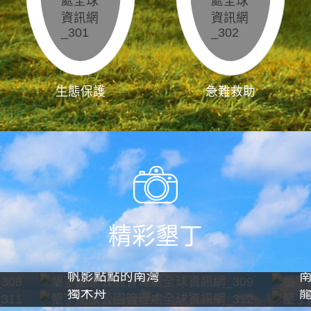
生態保護
急難救助
精彩墾丁
帆影點點的南灣
獨木舟