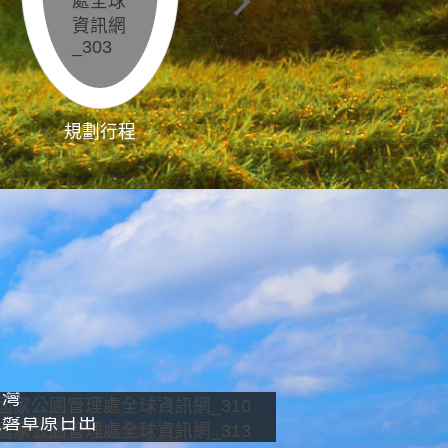
規劃行程
影像直播
南灣
龍磐草原日出