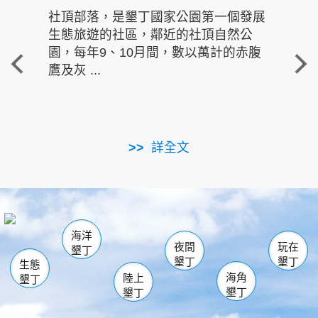
社頂部落，是墾丁國家公園第一個發展
龍水
生態旅遊的社區，鄰近的社頂自然公
的有
園，每年9、10月間，數以萬計的赤腹
重要
鷹及灰 ...
走進沁 
詳全文
南仁湖
龜山
海生館
滿州
出火
恆春
佳樂水
萬里桐
龍鑾潭自然中心
森林遊樂區
瓊麻館
南灣
關山
墾管處遊客中心
社頂公園
風吹沙
後壁湖
船帆石
白砂
海洋
龍磐公園
香蕉灣
貓鼻頭
砂島
龍坑
鵝鑾鼻
夜間
玩在
墾丁
墾丁
墾丁
生態
海角
陸上
墾丁
墾丁
墾丁