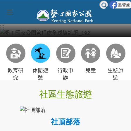
Select Language
▼
跳到主要內容區塊
:::
教育研
休閒遊
行政申
兒童
生態旅
究
憩
辦
遊
社區生態旅遊
社頂部落