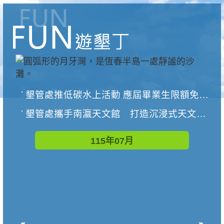
墾管處推低碳水上活動 應屆畢業生限額免費參加
墾管處攜手南瀛天文館 打造沉浸式天文探索營隊
115年07月