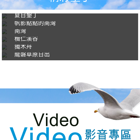
夏日墾丁
帆影點點的南灣
南灣
欖仁溪谷
獨木舟
龍磐草原日出