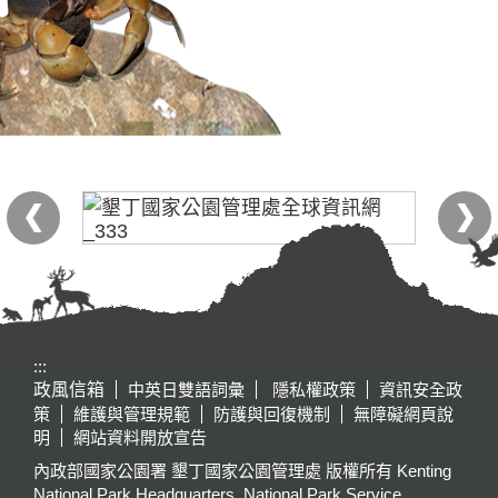
:::
政風信箱
中英日雙語詞彙
隱私權政策
資訊安全政
策
維護與管理規範
防護與回復機制
無障礙網頁說
明
網站資料開放宣告
內政部國家公園署 墾丁國家公園管理處 版權所有 Kenting
National Park Headquarters, National Park Service,