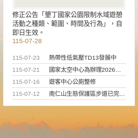
修正公告「墾丁國家公園限制水域遊憩
活動之種類、範圍、時間及行為」，自
即日生效。
115-07-28
115-07-23
熱帶性低氣壓TD13發展中
115-07-21
國家太空中心為辦理2026台灣盃火箭競賽，陸、海、空域警戒及協調相關事宜，因颱風備案事宜
115-07-16
遊客中心公廁整修
115-07-12
南仁山生態保護區步道已完成修復，自115年7月13日（星期一）起恢復開放入園，歡迎民眾依規定申請入園....