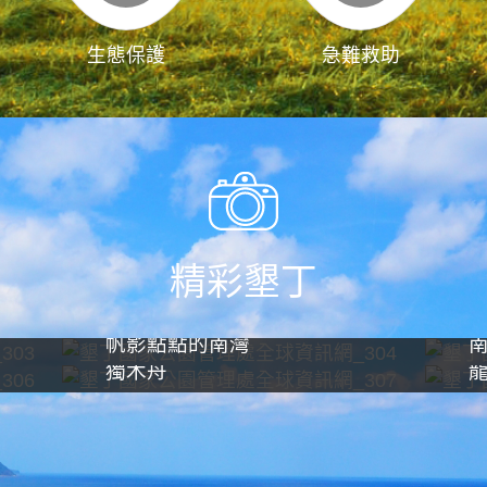
生態保護
急難救助
精彩墾丁
帆影點點的南灣
獨木舟