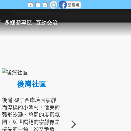
生態旅遊
務
多媒體專區
互動交流
後灣社區
國境之南生態文化發展協會
後灣 墾丁西岸境內寧靜
而淳樸的小漁村，優美的
龍坑地區為隆起的珊瑚礁
弧形沙灘、悠閒的度假氛
地形，由於地處鵝鑾鼻夾
圍，與世隔絕的寧靜像是
角的端點，冬季海浪拍打
遺失的一角，卻又散發 ...
著礁岸，旺盛的侵蝕作