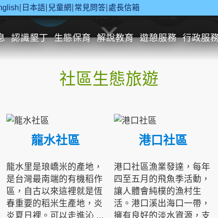
nglish
日本語
兒童網
常見問答
處長信箱
究
休閒遊憩
行政申辦
兒童
息
認識墾丁
生態保育
解說教育
遊憩服務
行政服
社區生態旅遊
龍水社區
港口社區
龍水里是琅嶠米的產地，
港口社區漁業發達，每年
是台灣最南端的有機稻作
四至五月的飛魚季活動，
區，自古以來這裡就是恆
讓人體會純樸的漁村生
春重要的稻米生產地，炎
活。港口溪出海口一帶，
炎夏日裡。可以走進沁 ...
擁有良好的淡水資源，支