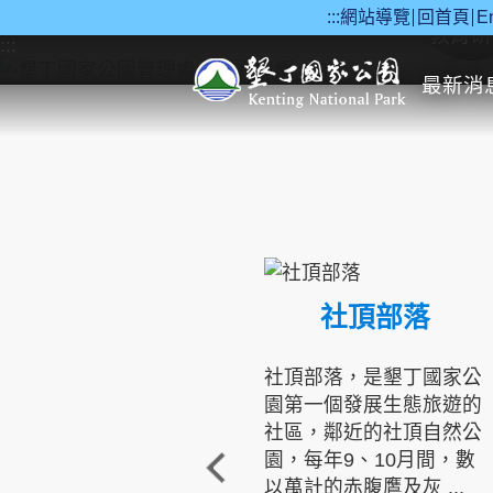
:::
網站導覽
回首頁
E
跳到主要內容區塊
教育研
:::
最新消
社頂部落
社頂部落，是墾丁國家公
園第一個發展生態旅遊的
社區，鄰近的社頂自然公
園，每年9、10月間，數
以萬計的赤腹鷹及灰 ...