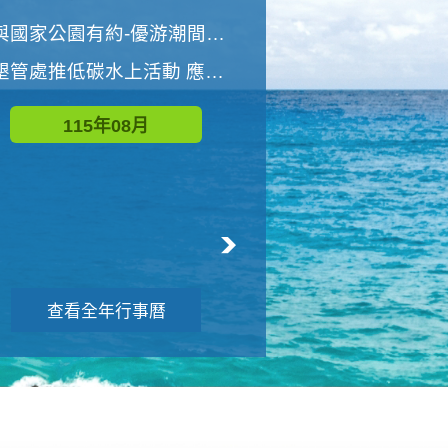
世界地球清潔日 墾管處辦理「2026年墾丁國家公園沙灘淨灘活動」
與國家公園有約-優游潮間探險者
墾管處推低碳水上活動 應屆畢業生限額免費參加
115年09月
115年08月
查看全年行事曆