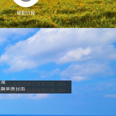
規劃行程
影像直播
南灣
龍磐草原日出