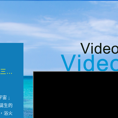
微觀墾丁三部曲 重生....
宇宙﹔
誕生的
，浴火