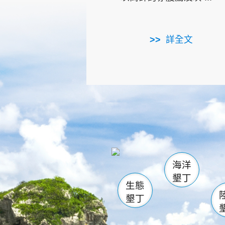
詳全文
龜山
海生館
出
恆春
萬里桐
龍鑾潭自
瓊麻館
關山
後壁
白砂
海洋
貓鼻
墾丁
生態
墾丁