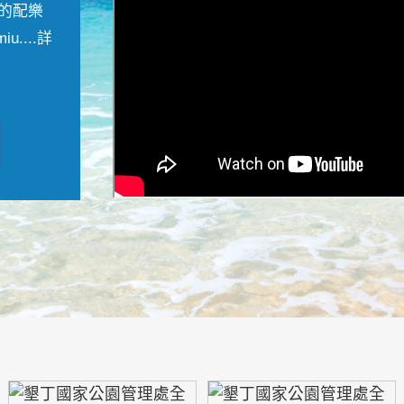
的配樂
....
詳