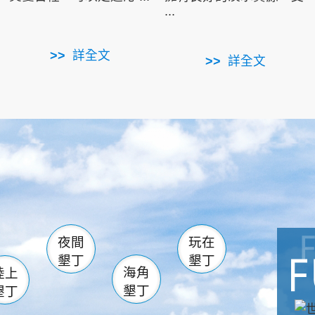
...
詳全文
詳全文
南仁湖
滿州
火
佳樂水
然中心
森林遊樂區
南灣
墾管處遊客中心
社頂公園
風吹沙
湖
船帆石
龍磐公園
香蕉灣
頭
砂島
龍坑
鵝鑾鼻
夜間
玩在
墾丁
墾丁
海角
陸上
墾丁
墾丁