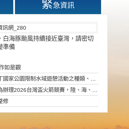
緊
急資訊
，白海豚颱風持續接近臺灣，請密切
變準備
應作如是觀
園限制水域遊憩活動之種類、範圍、時間及行為」，自即日生效。
6台灣盃火箭競賽，陸、海、空域警戒及協調相關事宜，因颱風備案事宜
整修