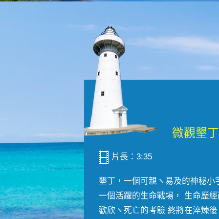
片長：3:35
墾丁，一個可親ヽ易及的神秘小
一個活躍的生命戰場， 生命歷經
歡欣ヽ死亡的考驗 終將在淬煉後