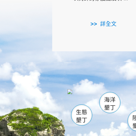
詳全文
龜山
海生館
出
恆春
萬里桐
龍鑾潭自
瓊麻館
關山
後壁
白砂
海洋
貓鼻
墾丁
生態
墾丁