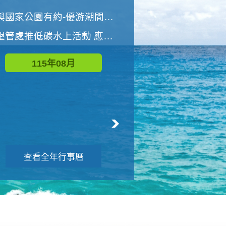
世界地球清潔日 墾管處辦理「2026年墾丁國家公園沙灘淨灘活動」
與國家公園有約-優游潮間探險者
墾管處推低碳水上活動 應屆畢業生限額免費參加
115年09月
115年08月
查看全年行事曆