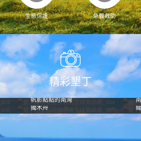
生態保護
急難救助
精彩墾丁
帆影點點的南灣
獨木舟