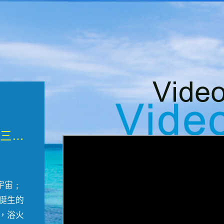
微觀墾丁三部曲 重生....
宇宙﹔
誕生的
，浴火