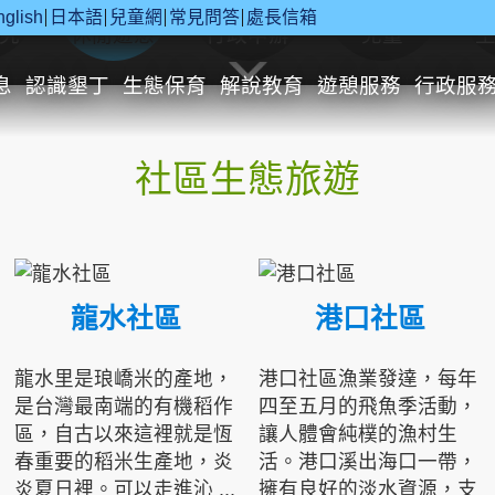
nglish
日本語
兒童網
常見問答
處長信箱
究
休閒遊憩
行政申辦
兒童
息
認識墾丁
生態保育
解說教育
遊憩服務
行政服
社區生態旅遊
龍水社區
港口社區
龍水里是琅嶠米的產地，
港口社區漁業發達，每年
是台灣最南端的有機稻作
四至五月的飛魚季活動，
區，自古以來這裡就是恆
讓人體會純樸的漁村生
春重要的稻米生產地，炎
活。港口溪出海口一帶，
炎夏日裡。可以走進沁 ...
擁有良好的淡水資源，支