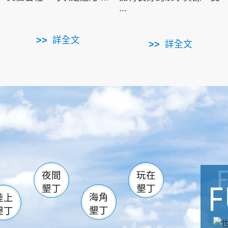
...
詳全文
詳全文
南仁湖
滿州
火
佳樂水
然中心
森林遊樂區
南灣
墾管處遊客中心
社頂公園
風吹沙
湖
船帆石
龍磐公園
香蕉灣
頭
砂島
龍坑
鵝鑾鼻
夜間
玩在
墾丁
墾丁
海角
陸上
墾丁
墾丁