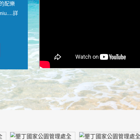
的配樂
....
詳