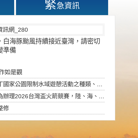
緊
急資訊
，白海豚颱風持續接近臺灣，請密切
變準備
應作如是觀
園限制水域遊憩活動之種類、範圍、時間及行為」，自即日生效。
6台灣盃火箭競賽，陸、海、空域警戒及協調相關事宜，因颱風備案事宜
整修