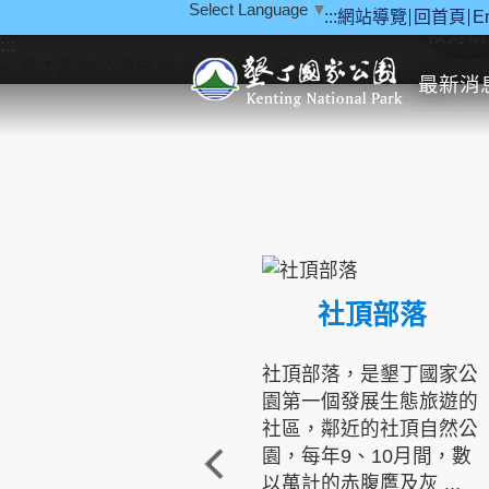
Select Language
▼
:::
網站導覽
回首頁
E
跳到主要內容區塊
教育研
:::
最新消
社頂部落
社頂部落，是墾丁國家公
園第一個發展生態旅遊的
社區，鄰近的社頂自然公
園，每年9、10月間，數
以萬計的赤腹鷹及灰 ...