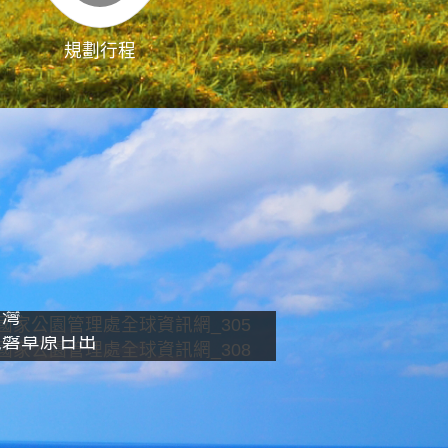
規劃行程
影像直播
南灣
龍磐草原日出