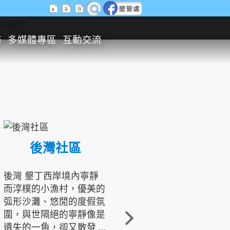
生態旅遊
務
多媒體專區
互動交流
後灣社區
國境之南生態文化發展協會
後灣 墾丁西岸境內寧靜
而淳樸的小漁村，優美的
龍坑地區為隆起的珊瑚礁
弧形沙灘、悠閒的度假氛
地形，由於地處鵝鑾鼻夾
圍，與世隔絕的寧靜像是
角的端點，冬季海浪拍打
遺失的一角，卻又散發 ...
著礁岸，旺盛的侵蝕作