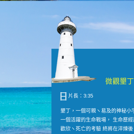
片長：3:35
墾丁，一個可親ヽ易及的神秘小
一個活躍的生命戰場， 生命歷經
歡欣ヽ死亡的考驗 終將在淬煉後