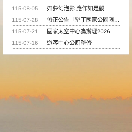
115-08-05
如夢幻泡影 應作如是觀
115-07-28
修正公告「墾丁國家公園限制水域遊憩活動之種類、範圍、時間及行為」，自即日生效。
115-07-21
國家太空中心為辦理2026台灣盃火箭競賽，陸、海、空域警戒及協調相關事宜，因颱風備案事宜
115-07-16
遊客中心公廁整修