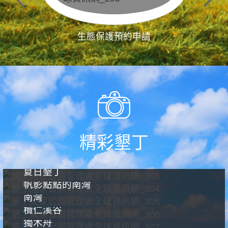
生態保護預約申請
精彩墾丁
夏日墾丁
帆影點點的南灣
南灣
欖仁溪谷
獨木舟