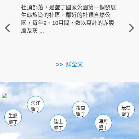
社頂部落，是墾丁國家公園第一個發展
龍水
生態旅遊的社區，鄰近的社頂自然公
的有
園，每年9、10月間，數以萬計的赤腹
重要
鷹及灰 ...
走進沁 
詳全文
南仁湖
龜山
海生館
滿州
出火
恆春
佳樂水
萬里桐
龍鑾潭自然中心
森林遊樂區
瓊麻館
南灣
關山
墾管處遊客中心
社頂公園
風吹沙
後壁湖
船帆石
白砂
海洋
龍磐公園
香蕉灣
貓鼻頭
砂島
龍坑
鵝鑾鼻
夜間
玩在
墾丁
墾丁
墾丁
生態
海角
陸上
墾丁
墾丁
墾丁