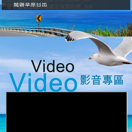
龍磐草原日出