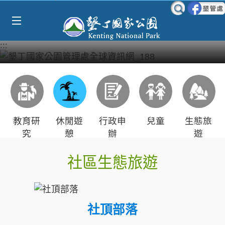
Select Language
▼
跳到主要內容區塊
:::
教育研
休閒遊
行政申
兒童
生態旅
究
憩
辦
遊
社區生態旅遊
社頂部落