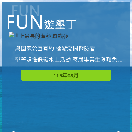
與國家公園有約-優游潮間探險者
墾管處推低碳水上活動 應屆畢業生限額免費參加
115年08月