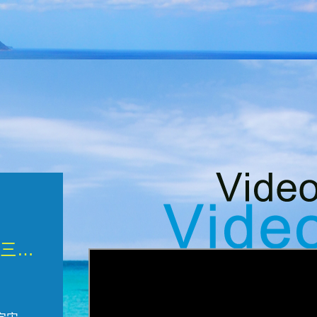
微觀墾丁三部曲 重生....