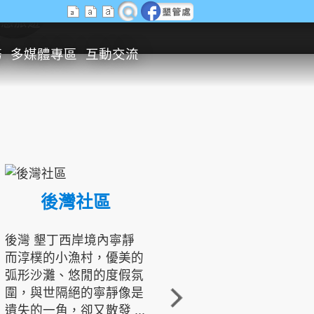
生態旅遊
務
多媒體專區
互動交流
後灣社區
國境之南生態文化發展協會
後灣 墾丁西岸境內寧靜
而淳樸的小漁村，優美的
龍坑地區為隆起的珊瑚礁
弧形沙灘、悠閒的度假氛
地形，由於地處鵝鑾鼻夾
圍，與世隔絕的寧靜像是
角的端點，冬季海浪拍打
遺失的一角，卻又散發 ...
著礁岸，旺盛的侵蝕作