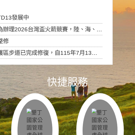
D13發展中
6台灣盃火箭競賽，陸、海、空域警戒及協調相關事宜，因颱風備案事宜
整修
，自115年7月13日（星期一）起恢復開放入園，歡迎民眾依規定申請入園....
快捷服務