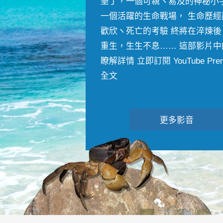
墾丁，一個可親ヽ易及的神秘小
一個活躍的生命戰場， 生命歷經
歡欣ヽ死亡的考驗 終將在淬煉後
重生，生生不息…… 這部影片中
瞭解詳情 立即訂閱 YouTube Premiu
全文
更多影音