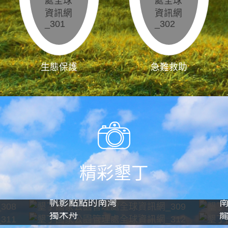
生態保護
急難救助
精彩墾丁
帆影點點的南灣
獨木舟