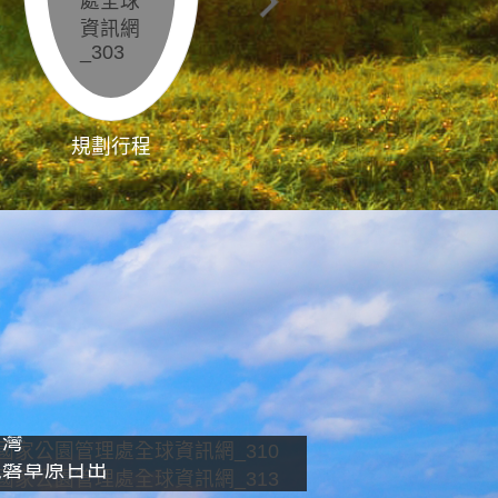
規劃行程
影像直播
南灣
龍磐草原日出