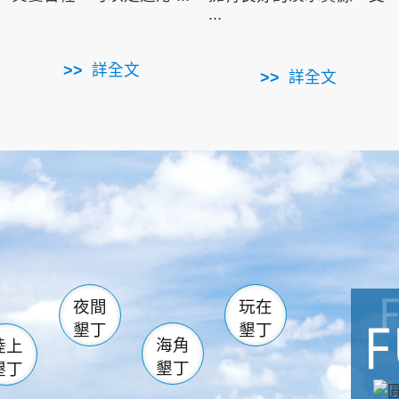
...
詳全文
詳全文
南仁湖
滿州
火
佳樂水
然中心
森林遊樂區
南灣
墾管處遊客中心
社頂公園
風吹沙
湖
船帆石
龍磐公園
香蕉灣
頭
砂島
龍坑
鵝鑾鼻
夜間
玩在
墾丁
墾丁
海角
陸上
墾丁
墾丁