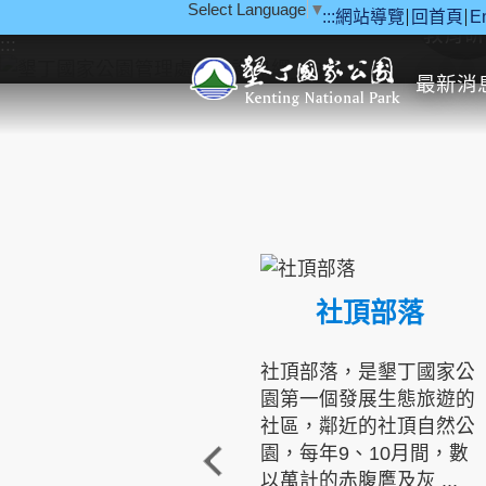
Select Language
▼
:::
網站導覽
回首頁
E
跳到主要內容區塊
教育研
:::
最新消
社頂部落
社頂部落，是墾丁國家公
園第一個發展生態旅遊的
社區，鄰近的社頂自然公
園，每年9、10月間，數
以萬計的赤腹鷹及灰 ...