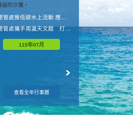
與國家公園有約-優游潮間
墾管處推低碳水上活動 應屆畢業生限額免費參加
墾管處推低碳水上活動 應屆畢業生限額
墾管處攜手南瀛天文館 打造沉浸式天文探索營隊
115年08月
115年07月
查看全年行事曆