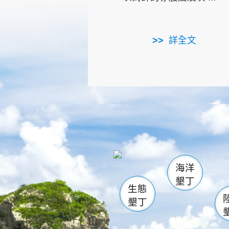
詳全文
龜山
海生館
出
恆春
萬里桐
龍鑾潭自
瓊麻館
關山
後壁
白砂
海洋
貓鼻
墾丁
生態
墾丁