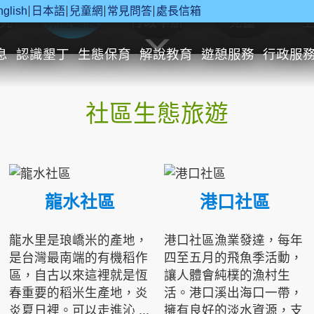
nglish
日本語
兒童網
常見問答
處長信箱
究
休閒遊憩
行政申辦
兒童
息
認識墾丁
生態保育
解說教育
遊憩服務
行政服
社區生態旅遊
龍水社區
港口社區
龍水里是琅嶠米的產地，
港口社區漁業發達，每年
是台灣最南端的有機稻作
四至五月的飛魚季活動，
區，自古以來這裡就是恆
讓人體會純樸的漁村生
春重要的稻米生產地，炎
活。港口溪出海口一帶，
炎夏日裡。可以走進沁 ...
擁有良好的淡水資源，支