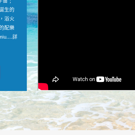
宇宙﹔
誕生的
，浴火
的配樂
....
詳