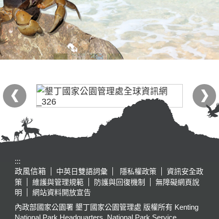
:::
政風信箱
中英日雙語詞彙
隱私權政策
資訊安全政
策
維護與管理規範
防護與回復機制
無障礙網頁說
明
網站資料開放宣告
內政部國家公園署 墾丁國家公園管理處 版權所有 Kenting
National Park Headquarters, National Park Service,