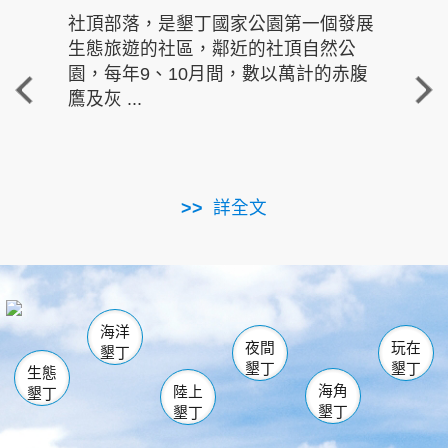
社頂部落，是墾丁國家公園第一個發展
龍水
生態旅遊的社區，鄰近的社頂自然公
的有
園，每年9、10月間，數以萬計的赤腹
重要
鷹及灰 ...
走進沁 
詳全文
南仁湖
龜山
海生館
滿州
出火
恆春
佳樂水
萬里桐
龍鑾潭自然中心
森林遊樂區
瓊麻館
南灣
關山
墾管處遊客中心
社頂公園
風吹沙
後壁湖
船帆石
白砂
海洋
龍磐公園
香蕉灣
貓鼻頭
砂島
龍坑
鵝鑾鼻
夜間
玩在
墾丁
墾丁
墾丁
生態
海角
陸上
墾丁
墾丁
墾丁