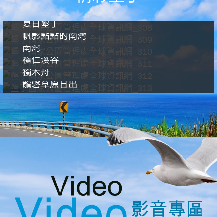
夏日墾丁
帆影點點的南灣
南灣
欖仁溪谷
獨木舟
龍磐草原日出