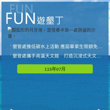
墾管處推低碳水上活動 應屆畢業生限額免費參加
墾管處攜手南瀛天文館 打造沉浸式天文探索營隊
115年07月