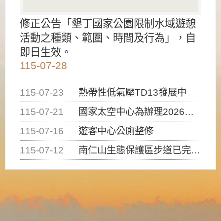
修正公告「墾丁國家公園限制水域遊憩
活動之種類、範圍、時間及行為」，自
即日生效。
115-07-28
115-07-23
熱帶性低氣壓TD13發展中
115-07-21
國家太空中心為辦理2026台灣盃火箭競賽，陸、海、空域警戒及協調相關事宜，因颱風備案事宜
115-07-16
遊客中心公廁整修
115-07-12
南仁山生態保護區步道已完成修復，自115年7月13日（星期一）起恢復開放入園，歡迎民眾依規定申請入園....