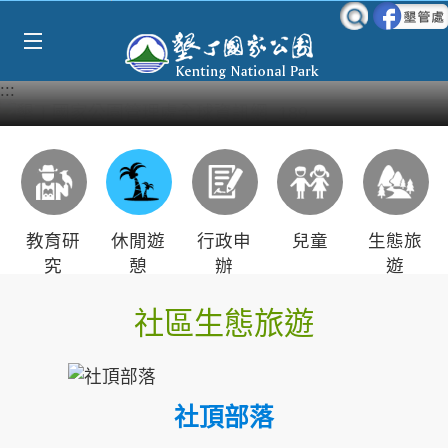
Select Language
▼
跳到主要內容區塊
:::
教育研
休閒遊
行政申
兒童
生態旅
究
憩
辦
遊
社區生態旅遊
社頂部落