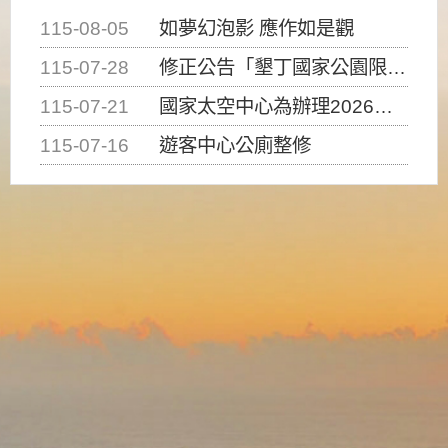
115-08-05
如夢幻泡影 應作如是觀
115-07-28
修正公告「墾丁國家公園限制水域遊憩活動之種類、範圍、時間及行為」，自即日生效。
115-07-21
國家太空中心為辦理2026台灣盃火箭競賽，陸、海、空域警戒及協調相關事宜，因颱風備案事宜
115-07-16
遊客中心公廁整修