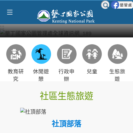
Select Language
▼
跳到主要內容區塊
:::
教育研
休閒遊
行政申
兒童
生態旅
究
憩
辦
遊
社區生態旅遊
社頂部落