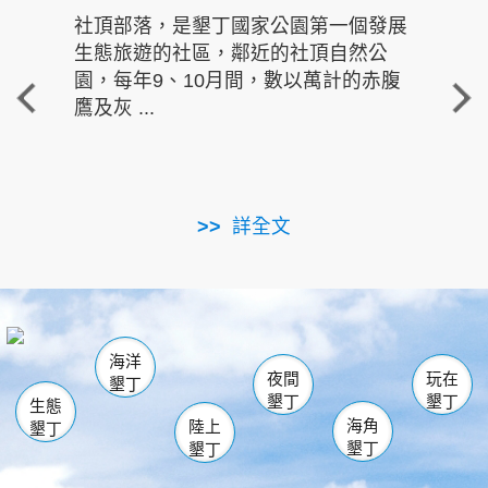
社頂部落，是墾丁國家公園第一個發展
龍水
生態旅遊的社區，鄰近的社頂自然公
的有
園，每年9、10月間，數以萬計的赤腹
重要
鷹及灰 ...
走進沁 
詳全文
南仁湖
龜山
海生館
滿州
出火
恆春
佳樂水
萬里桐
龍鑾潭自然中心
森林遊樂區
瓊麻館
南灣
關山
墾管處遊客中心
社頂公園
風吹沙
後壁湖
船帆石
白砂
海洋
龍磐公園
香蕉灣
貓鼻頭
砂島
龍坑
鵝鑾鼻
夜間
玩在
墾丁
墾丁
墾丁
生態
海角
陸上
墾丁
墾丁
墾丁