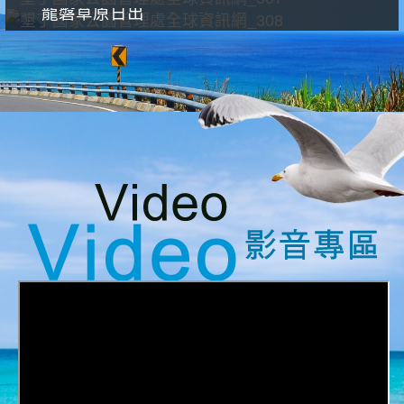
龍磐草原日出