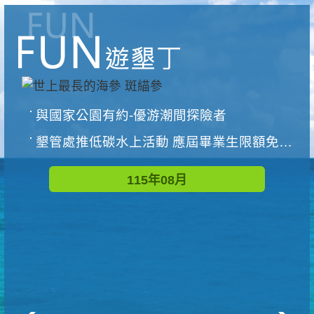
與國家公園有約-優游潮間探險者
墾管處推低碳水上活動 應屆畢業生限額免費參加
115年08月