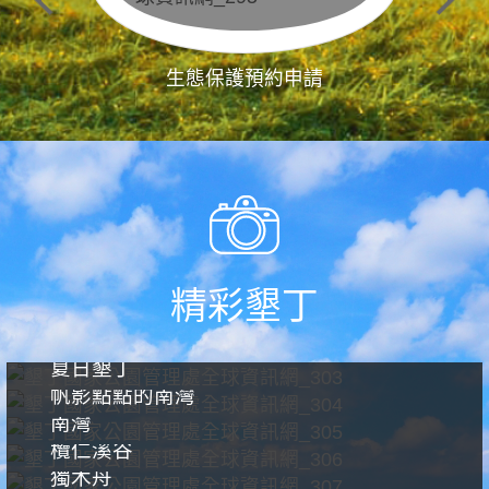
生態保護預約申請
精彩墾丁
夏日墾丁
帆影點點的南灣
南灣
欖仁溪谷
獨木舟