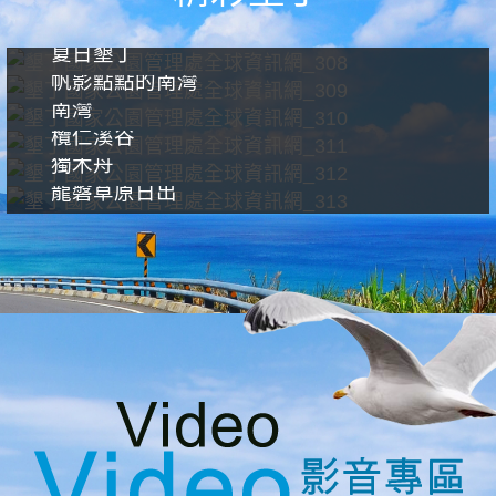
夏日墾丁
帆影點點的南灣
南灣
欖仁溪谷
獨木舟
龍磐草原日出