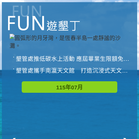
墾管處推低碳水上活動 應屆畢業生限額免費參加
墾管處攜手南瀛天文館 打造沉浸式天文探索營隊
115年07月