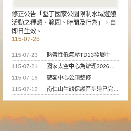
修正公告「墾丁國家公園限制水域遊憩
活動之種類、範圍、時間及行為」，自
即日生效。
115-07-28
115-07-23
熱帶性低氣壓TD13發展中
115-07-21
國家太空中心為辦理2026台灣盃火箭競賽，陸、海、空域警戒及協調相關事宜，因颱風備案事宜
115-07-16
遊客中心公廁整修
115-07-12
南仁山生態保護區步道已完成修復，自115年7月13日（星期一）起恢復開放入園，歡迎民眾依規定申請入園....