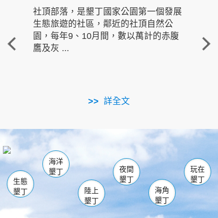
社頂部落，是墾丁國家公園第一個發展
龍水
生態旅遊的社區，鄰近的社頂自然公
的有
園，每年9、10月間，數以萬計的赤腹
重要
鷹及灰 ...
走進沁 
詳全文
南仁湖
龜山
海生館
滿州
出火
恆春
佳樂水
萬里桐
龍鑾潭自然中心
森林遊樂區
瓊麻館
南灣
關山
墾管處遊客中心
社頂公園
風吹沙
後壁湖
船帆石
白砂
海洋
龍磐公園
香蕉灣
貓鼻頭
砂島
龍坑
鵝鑾鼻
夜間
玩在
墾丁
墾丁
墾丁
生態
海角
陸上
墾丁
墾丁
墾丁