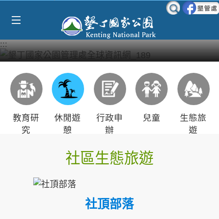
Select Language
▼
跳到主要內容區塊
:::
教育研
休閒遊
行政申
兒童
生態旅
究
憩
辦
遊
社區生態旅遊
社頂部落