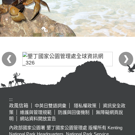
:::
政風信箱
中英日雙語詞彙
隱私權政策
資訊安全政
策
維護與管理規範
防護與回復機制
無障礙網頁說
明
網站資料開放宣告
內政部國家公園署 墾丁國家公園管理處 版權所有 Kenting
National Park Headquarters, National Park Service,