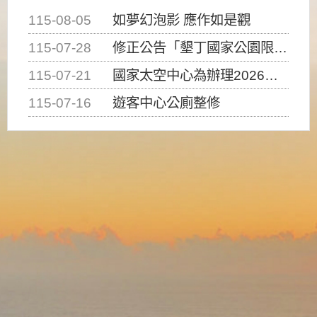
115-08-05
如夢幻泡影 應作如是觀
115-07-28
修正公告「墾丁國家公園限制水域遊憩活動之種類、範圍、時間及行為」，自即日生效。
115-07-21
國家太空中心為辦理2026台灣盃火箭競賽，陸、海、空域警戒及協調相關事宜，因颱風備案事宜
115-07-16
遊客中心公廁整修