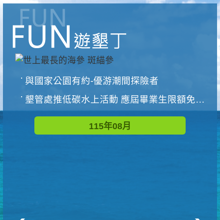
與國家公園有約-優游潮間探險者
墾管處推低碳水上活動 應屆畢業生限額免費參加
115年08月