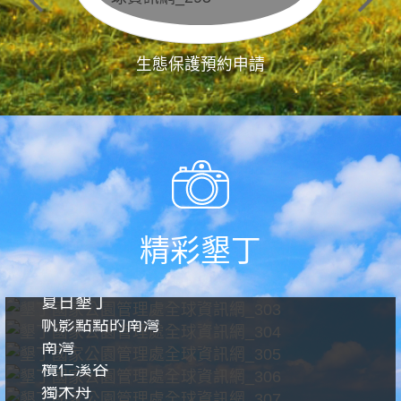
生態保護預約申請
精彩墾丁
夏日墾丁
帆影點點的南灣
南灣
欖仁溪谷
獨木舟