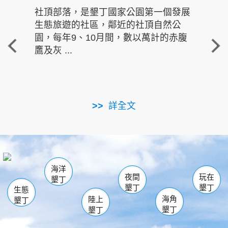
社頂部落，是墾丁國家公園第一個發展
龍水
生態旅遊的社區，鄰近的社頂自然公
的有
園，每年9、10月間，數以萬計的赤腹
重要
鷹及灰 ...
走進沁 
詳全文
南仁湖
龜山
海生館
滿州
出火
恆春
佳樂水
萬里桐
龍鑾潭自然中心
森林遊樂區
瓊麻館
南灣
關山
墾管處遊客中心
社頂公園
風吹沙
後壁湖
船帆石
白砂
海洋
龍磐公園
香蕉灣
貓鼻頭
砂島
龍坑
鵝鑾鼻
夜間
玩在
墾丁
墾丁
墾丁
生態
海角
陸上
墾丁
墾丁
墾丁