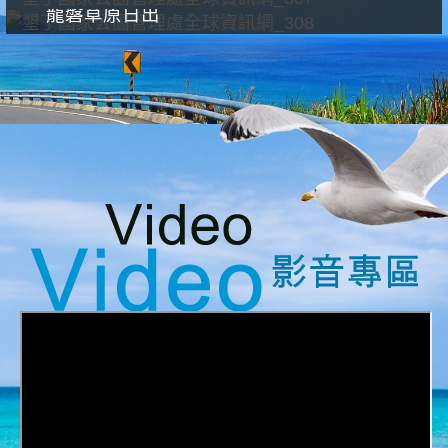
龍磐草原日出