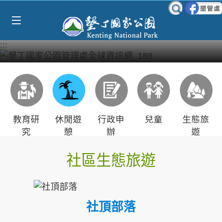
Select Language
▼
跳到主要內容區塊
:::
教育研
休閒遊
行政申
兒童
生態旅
究
憩
辦
遊
社區生態旅遊
社頂部落