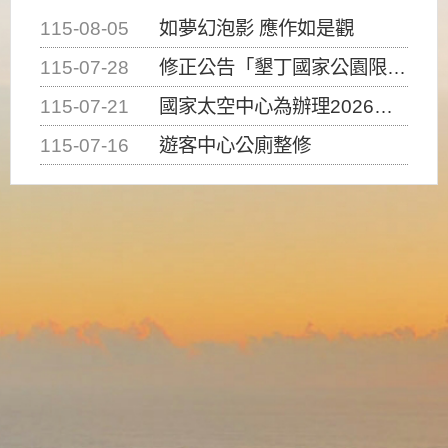
115-08-05
如夢幻泡影 應作如是觀
115-07-28
修正公告「墾丁國家公園限制水域遊憩活動之種類、範圍、時間及行為」，自即日生效。
115-07-21
國家太空中心為辦理2026台灣盃火箭競賽，陸、海、空域警戒及協調相關事宜，因颱風備案事宜
115-07-16
遊客中心公廁整修