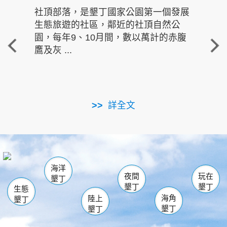
社頂部落，是墾丁國家公園第一個發展
龍水
生態旅遊的社區，鄰近的社頂自然公
的有
園，每年9、10月間，數以萬計的赤腹
重要
鷹及灰 ...
走進沁 
詳全文
南仁湖
龜山
海生館
滿州
出火
恆春
佳樂水
萬里桐
龍鑾潭自然中心
森林遊樂區
瓊麻館
南灣
關山
墾管處遊客中心
社頂公園
風吹沙
後壁湖
船帆石
白砂
海洋
龍磐公園
香蕉灣
貓鼻頭
砂島
龍坑
鵝鑾鼻
夜間
玩在
墾丁
墾丁
墾丁
生態
海角
陸上
墾丁
墾丁
墾丁