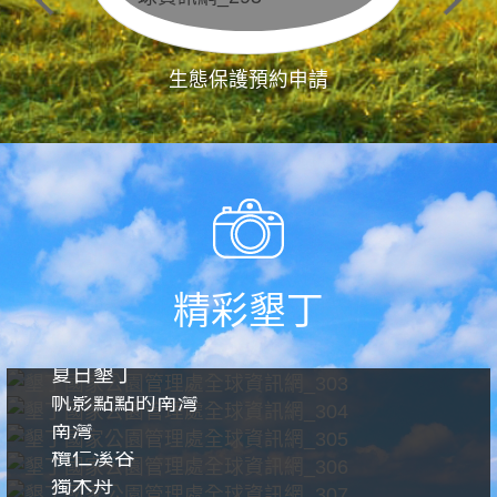
生態保護預約申請
精彩墾丁
夏日墾丁
帆影點點的南灣
南灣
欖仁溪谷
獨木舟