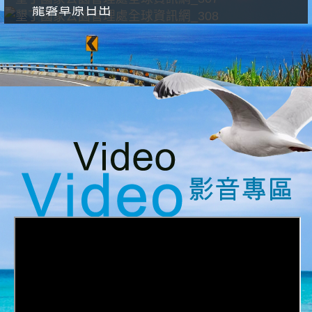
龍磐草原日出