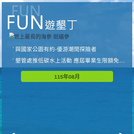
與國家公園有約-優游潮間探險者
墾管處推低碳水上活動 應屆畢業生限額免費參加
115年08月