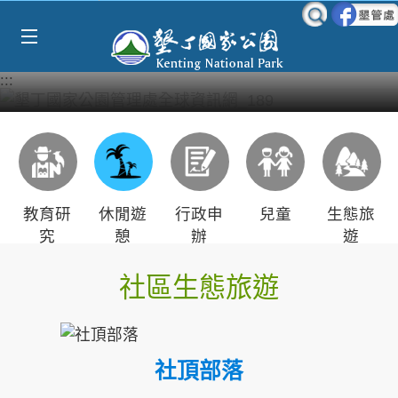
Select Language
▼
跳到主要內容區塊
:::
教育研
休閒遊
行政申
兒童
生態旅
究
憩
辦
遊
社區生態旅遊
社頂部落