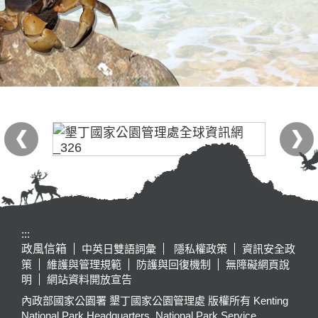
:::
政風信箱
中英日雙語詞彙
隱私權政策
資訊安全政
策
維護與管理規範
防護與回復機制
無障礙網頁說
明
網站資料開放宣告
內政部國家公園署 墾丁國家公園管理處 版權所有 Kenting
National Park Headquarters, National Park Service,