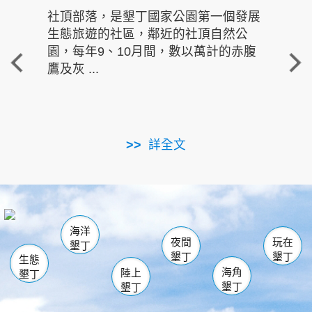
社頂部落，是墾丁國家公園第一個發展
龍水
生態旅遊的社區，鄰近的社頂自然公
的有
園，每年9、10月間，數以萬計的赤腹
重要
鷹及灰 ...
走進沁 
詳全文
南仁湖
龜山
海生館
滿州
出火
恆春
佳樂水
萬里桐
龍鑾潭自然中心
森林遊樂區
瓊麻館
南灣
關山
墾管處遊客中心
社頂公園
風吹沙
後壁湖
船帆石
白砂
海洋
龍磐公園
香蕉灣
貓鼻頭
砂島
龍坑
鵝鑾鼻
夜間
玩在
墾丁
墾丁
墾丁
生態
海角
陸上
墾丁
墾丁
墾丁