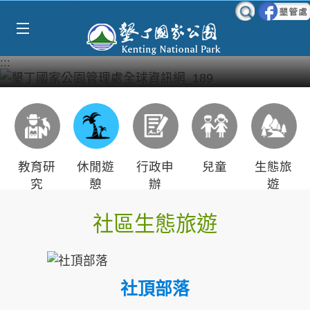
Select Language
▼
跳到主要內容區塊
:::
教育研
休閒遊
行政申
兒童
生態旅
究
憩
辦
遊
社區生態旅遊
社頂部落