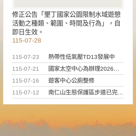
修正公告「墾丁國家公園限制水域遊憩
活動之種類、範圍、時間及行為」，自
即日生效。
115-07-28
115-07-23
熱帶性低氣壓TD13發展中
115-07-21
國家太空中心為辦理2026台灣盃火箭競賽，陸、海、空域警戒及協調相關事宜，因颱風備案事宜
115-07-16
遊客中心公廁整修
115-07-12
南仁山生態保護區步道已完成修復，自115年7月13日（星期一）起恢復開放入園，歡迎民眾依規定申請入園....