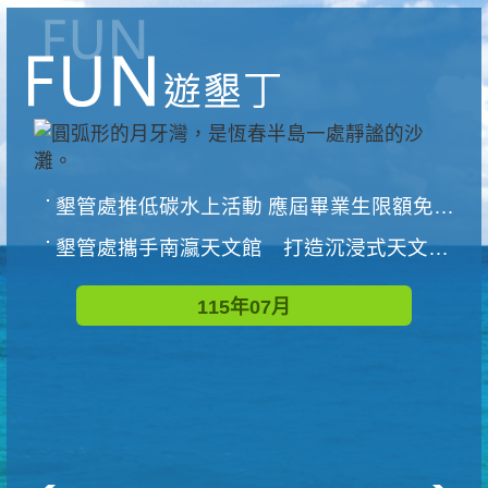
墾管處推低碳水上活動 應屆畢業生限額免費參加
墾管處攜手南瀛天文館 打造沉浸式天文探索營隊
115年07月