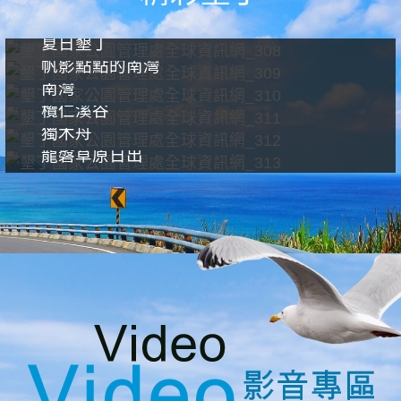
夏日墾丁
帆影點點的南灣
南灣
欖仁溪谷
獨木舟
龍磐草原日出