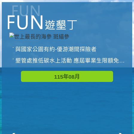
與國家公園有約-優游潮間探險者
墾管處推低碳水上活動 應屆畢業生限額免費參加
115年08月