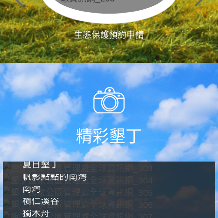
生態保護預約申請
精彩墾丁
夏日墾丁
帆影點點的南灣
南灣
欖仁溪谷
獨木舟