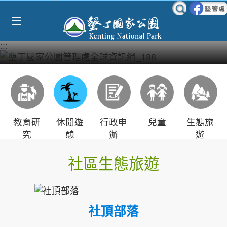
Select Language
▼
跳到主要內容區塊
:::
教育研
休閒遊
行政申
兒童
生態旅
究
憩
辦
遊
社區生態旅遊
社頂部落