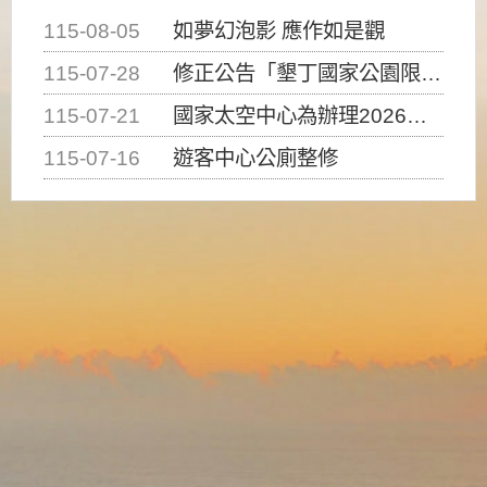
115-08-05
如夢幻泡影 應作如是觀
115-07-28
修正公告「墾丁國家公園限制水域遊憩活動之種類、範圍、時間及行為」，自即日生效。
115-07-21
國家太空中心為辦理2026台灣盃火箭競賽，陸、海、空域警戒及協調相關事宜，因颱風備案事宜
115-07-16
遊客中心公廁整修