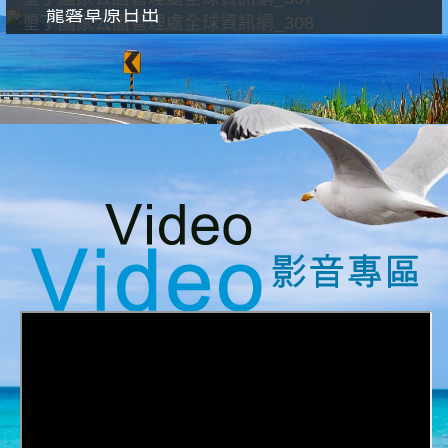
龍磐草原日出