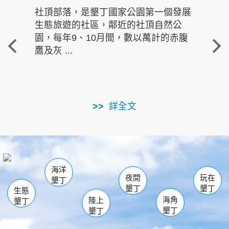
社頂部落，是墾丁國家公園第一個發展
龍水
生態旅遊的社區，鄰近的社頂自然公
的有
園，每年9、10月間，數以萬計的赤腹
重要
鷹及灰 ...
走進沁 
詳全文
南仁湖
龜山
海生館
滿州
出火
恆春
佳樂水
萬里桐
龍鑾潭自然中心
森林遊樂區
瓊麻館
南灣
關山
墾管處遊客中心
社頂公園
風吹沙
後壁湖
船帆石
白砂
海洋
龍磐公園
香蕉灣
貓鼻頭
砂島
龍坑
鵝鑾鼻
夜間
玩在
墾丁
墾丁
墾丁
生態
海角
陸上
墾丁
墾丁
墾丁