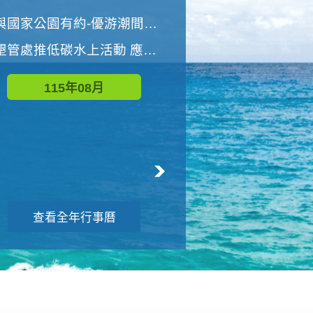
世界地球清潔日 墾管處辦理「2026年墾丁國家公園沙灘淨灘活動」
與國家公園有約-優游潮間探險者
墾管處推低碳水上活動 應屆畢業生限額免費參加
115年09月
115年08月
查看全年行事曆