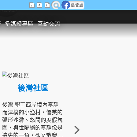
生態旅遊
務
多媒體專區
互動交流
後灣社區
國境之南生態文化發展協會
後灣 墾丁西岸境內寧靜
而淳樸的小漁村，優美的
龍坑地區為隆起的珊瑚礁
弧形沙灘、悠閒的度假氛
地形，由於地處鵝鑾鼻夾
圍，與世隔絕的寧靜像是
角的端點，冬季海浪拍打
遺失的一角，卻又散發 ...
著礁岸，旺盛的侵蝕作