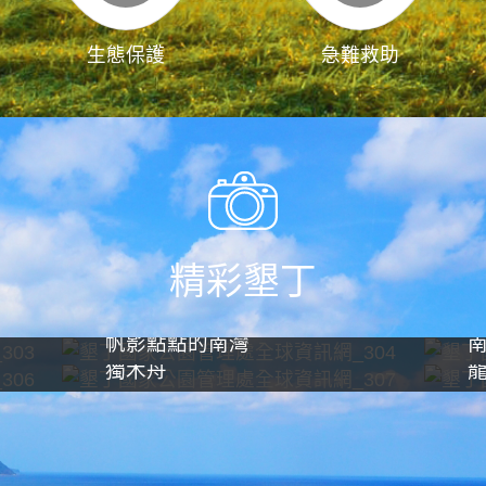
生態保護
急難救助
精彩墾丁
帆影點點的南灣
獨木舟