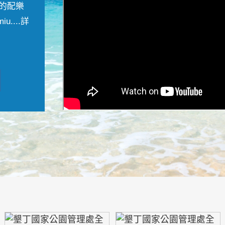
的配樂
....
詳