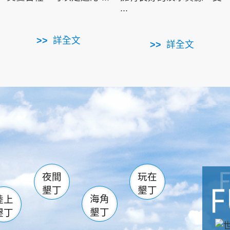
...
詳全文
詳全文
南仁湖
滿州
火
佳樂水
然中心
森林遊樂區
南灣
墾管處遊客中心
社頂公園
風吹沙
湖
船帆石
龍磐公園
香蕉灣
頭
砂島
龍坑
鵝鑾鼻
夜間
玩在
墾丁
墾丁
海角
陸上
墾丁
墾丁