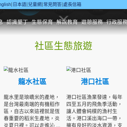
nglish
日本語
兒童網
常見問答
處長信箱
究
休閒遊憩
行政申辦
兒童
息
認識墾丁
生態保育
解說教育
遊憩服務
行政服
社區生態旅遊
龍水社區
港口社區
龍水里是琅嶠米的產地，
港口社區漁業發達，每年
是台灣最南端的有機稻作
四至五月的飛魚季活動，
區，自古以來這裡就是恆
讓人體會純樸的漁村生
春重要的稻米生產地，炎
活。港口溪出海口一帶，
炎夏日裡。可以走進沁 ...
擁有良好的淡水資源，支