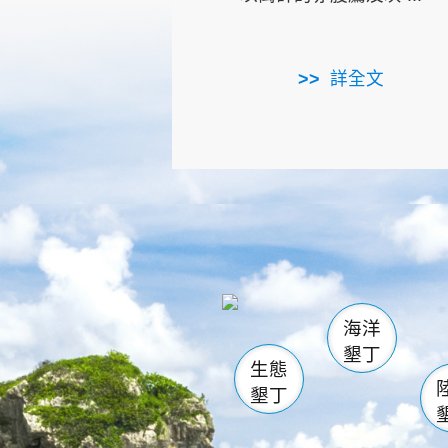
詳全文
龜山
海生館
出
恆春
萬里桐
龍鑾潭自
瓊麻館
關山
後壁
白砂
海洋
貓鼻
墾丁
生態
墾丁