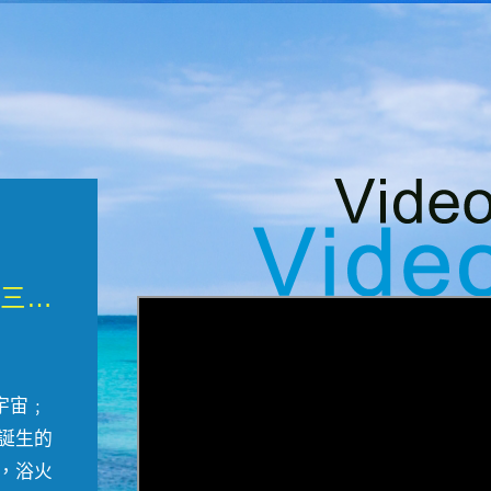
微觀墾丁三部曲 重生....
宇宙﹔
誕生的
，浴火