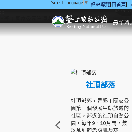
Select Language
▼
:::
網站導覽
回首頁
E
跳到主要內容區塊
教育研
:::
最新消
社頂部落
社頂部落，是墾丁國家公
園第一個發展生態旅遊的
社區，鄰近的社頂自然公
園，每年9、10月間，數
以萬計的赤腹鷹及灰 ...