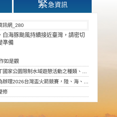
緊
急資訊
，白海豚颱風持續接近臺灣，請密切
變準備
應作如是觀
園限制水域遊憩活動之種類、範圍、時間及行為」，自即日生效。
6台灣盃火箭競賽，陸、海、空域警戒及協調相關事宜，因颱風備案事宜
整修