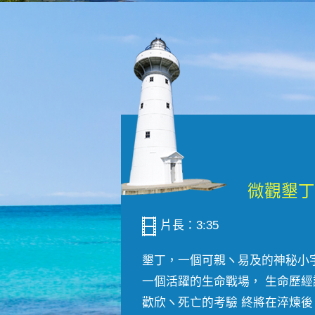
片長：3:35
墾丁，一個可親ヽ易及的神秘小
一個活躍的生命戰場， 生命歷經
歡欣ヽ死亡的考驗 終將在淬煉後