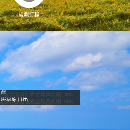
規劃行程
影像直播
南灣
龍磐草原日出