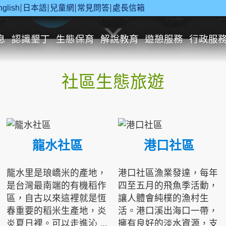
nglish
日本語
兒童網
常見問答
處長信箱
究
休閒遊憩
行政申辦
兒童
息
認識墾丁
生態保育
解說教育
遊憩服務
行政服
社區生態旅遊
龍水社區
港口社區
龍水里是琅嶠米的產地，
港口社區漁業發達，每年
是台灣最南端的有機稻作
四至五月的飛魚季活動，
區，自古以來這裡就是恆
讓人體會純樸的漁村生
春重要的稻米生產地，炎
活。港口溪出海口一帶，
炎夏日裡。可以走進沁 ...
擁有良好的淡水資源，支