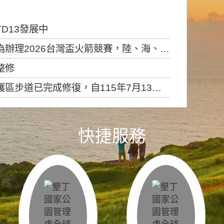
D13發展中
6台灣盃火箭競賽，陸、海、空域警戒及協調相關事宜，因颱風備案事宜
整修
，自115年7月13日（星期一）起恢復開放入園，歡迎民眾依規定申請入園....
快捷服務