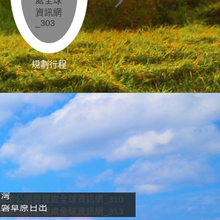
規劃行程
影像直播
南灣
龍磐草原日出