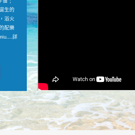
宇宙﹔
誕生的
，浴火
的配樂
....
詳