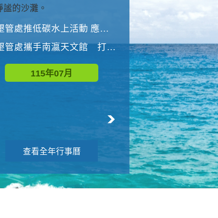
與國家公園有約-優游潮間
墾管處推低碳水上活動 應屆畢業生限額免費參加
墾管處推低碳水上活動 應屆畢業生限額
墾管處攜手南瀛天文館 打造沉浸式天文探索營隊
115年08月
115年07月
查看全年行事曆