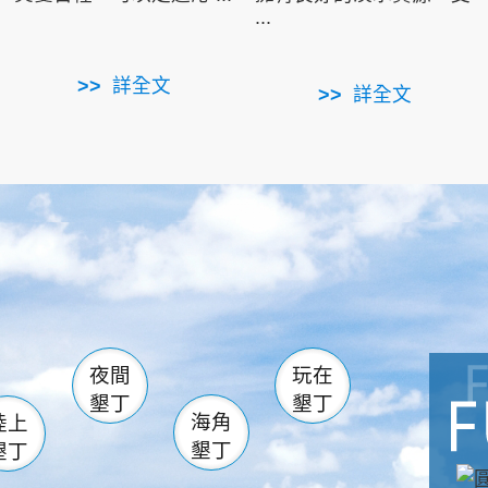
...
詳全文
詳全文
南仁湖
滿州
火
佳樂水
然中心
森林遊樂區
南灣
墾管處遊客中心
社頂公園
風吹沙
湖
船帆石
龍磐公園
香蕉灣
頭
砂島
龍坑
鵝鑾鼻
夜間
玩在
墾丁
墾丁
海角
陸上
墾丁
墾丁