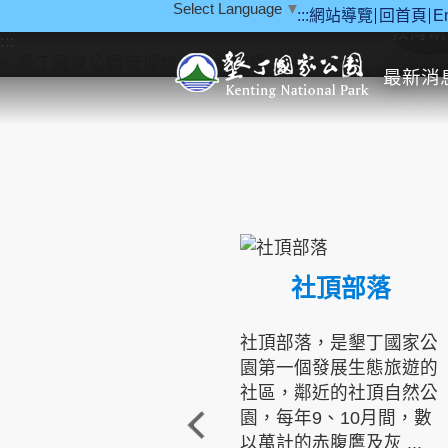
Select Language
▼
:::
網站導覽
回首頁
E
跳到主要內容區塊
教育研
:::
最新消
社頂部落
社頂部落，是墾丁國家公
園第一個發展生態旅遊的
社區，鄰近的社頂自然公
園，每年9、10月間，數
以萬計的赤腹鷹及灰 ...