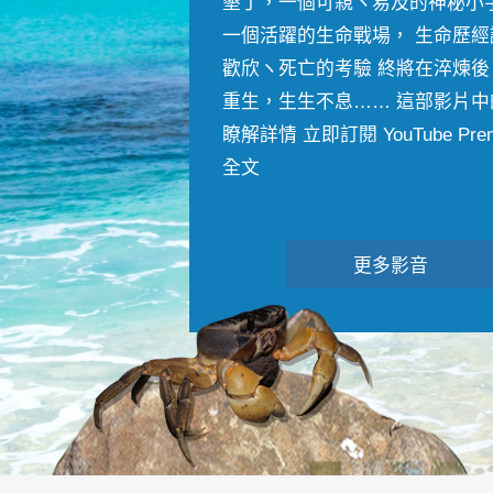
墾丁，一個可親ヽ易及的神秘小
一個活躍的生命戰場， 生命歷經
歡欣ヽ死亡的考驗 終將在淬煉後
重生，生生不息…… 這部影片中
瞭解詳情 立即訂閱 YouTube Premiu
全文
更多影音