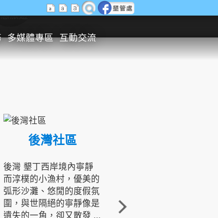
生態旅遊
務
多媒體專區
互動交流
後灣社區
國境之南生態文化發展協會
後灣 墾丁西岸境內寧靜
而淳樸的小漁村，優美的
龍坑地區為隆起的珊瑚礁
弧形沙灘、悠閒的度假氛
地形，由於地處鵝鑾鼻夾
圍，與世隔絕的寧靜像是
角的端點，冬季海浪拍打
遺失的一角，卻又散發 ...
著礁岸，旺盛的侵蝕作