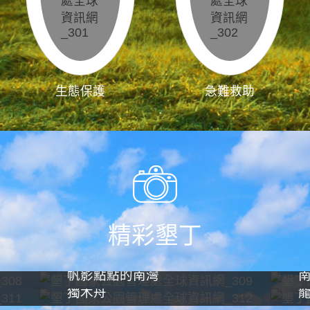
生態保護
急難救助
精彩墾丁
帆影點點的南灣
獨木舟