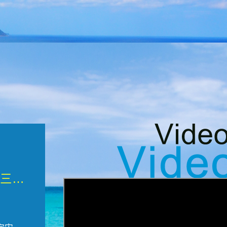
微觀墾丁三部曲 重生....