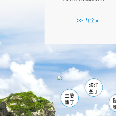
詳全文
龜山
海生館
出
恆春
萬里桐
龍鑾潭自
瓊麻館
關山
後壁
白砂
海洋
貓鼻
墾丁
生態
墾丁