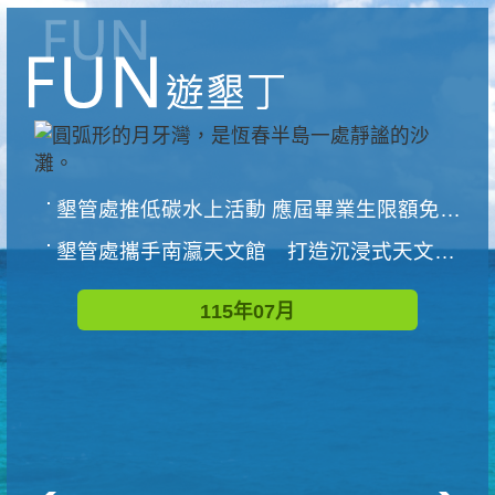
墾管處推低碳水上活動 應屆畢業生限額免費參加
墾管處攜手南瀛天文館 打造沉浸式天文探索營隊
115年07月