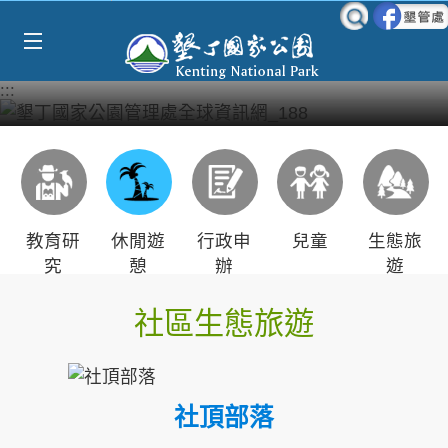
Select Language
▼
跳到主要內容區塊
:::
教育研
休閒遊
行政申
兒童
生態旅
究
憩
辦
遊
社區生態旅遊
社頂部落