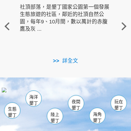
社頂部落，是墾丁國家公園第一個發展
龍水
生態旅遊的社區，鄰近的社頂自然公
的有
園，每年9、10月間，數以萬計的赤腹
重要
鷹及灰 ...
走進沁 
詳全文
南仁湖
龜山
海生館
滿州
出火
恆春
佳樂水
萬里桐
龍鑾潭自然中心
森林遊樂區
瓊麻館
南灣
關山
墾管處遊客中心
社頂公園
風吹沙
後壁湖
船帆石
白砂
海洋
龍磐公園
香蕉灣
貓鼻頭
砂島
龍坑
鵝鑾鼻
夜間
玩在
墾丁
墾丁
墾丁
生態
海角
陸上
墾丁
墾丁
墾丁