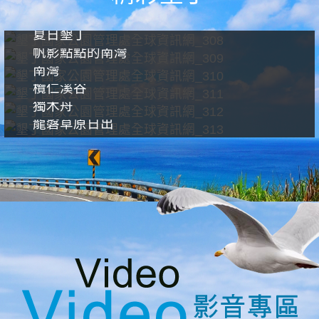
夏日墾丁
帆影點點的南灣
南灣
欖仁溪谷
獨木舟
龍磐草原日出