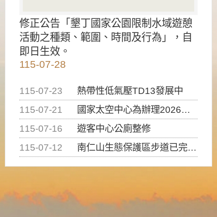
修正公告「墾丁國家公園限制水域遊憩
活動之種類、範圍、時間及行為」，自
即日生效。
115-07-28
115-07-23
熱帶性低氣壓TD13發展中
115-07-21
國家太空中心為辦理2026台灣盃火箭競賽，陸、海、空域警戒及協調相關事宜，因颱風備案事宜
115-07-16
遊客中心公廁整修
115-07-12
南仁山生態保護區步道已完成修復，自115年7月13日（星期一）起恢復開放入園，歡迎民眾依規定申請入園....