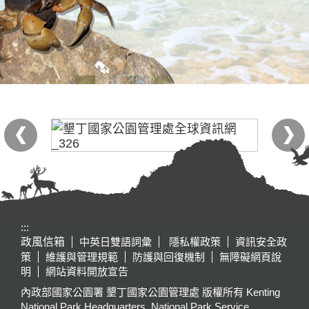
:::
政風信箱
中英日雙語詞彙
隱私權政策
資訊安全政
策
維護與管理規範
防護與回復機制
無障礙網頁說
明
網站資料開放宣告
內政部國家公園署 墾丁國家公園管理處 版權所有 Kenting
National Park Headquarters, National Park Service,