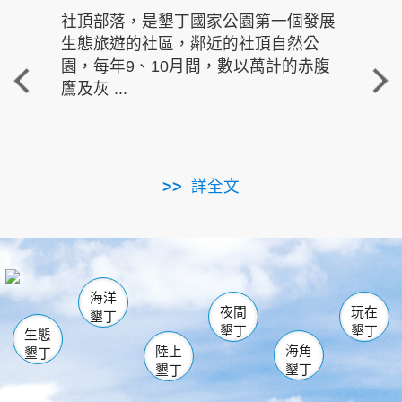
社頂部落，是墾丁國家公園第一個發展
龍水
生態旅遊的社區，鄰近的社頂自然公
的有
園，每年9、10月間，數以萬計的赤腹
重要
鷹及灰 ...
走進沁 
詳全文
南仁湖
龜山
海生館
滿州
出火
恆春
佳樂水
萬里桐
龍鑾潭自然中心
森林遊樂區
瓊麻館
南灣
關山
墾管處遊客中心
社頂公園
風吹沙
後壁湖
船帆石
白砂
海洋
龍磐公園
香蕉灣
貓鼻頭
砂島
龍坑
鵝鑾鼻
夜間
玩在
墾丁
墾丁
墾丁
生態
海角
陸上
墾丁
墾丁
墾丁