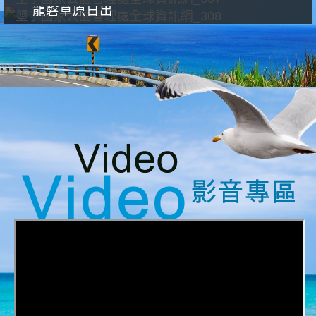
龍磐草原日出