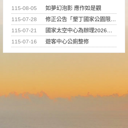
115-08-05
如夢幻泡影 應作如是觀
115-07-28
修正公告「墾丁國家公園限制水域遊憩活動之種類、範圍、時間及行為」，自即日生效。
115-07-21
國家太空中心為辦理2026台灣盃火箭競賽，陸、海、空域警戒及協調相關事宜，因颱風備案事宜
115-07-16
遊客中心公廁整修