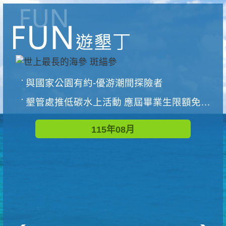
與國家公園有約-優游潮間探險者
墾管處推低碳水上活動 應屆畢業生限額免費參加
115年08月