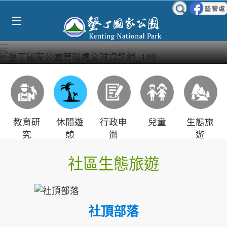
Select Language
▼
跳到主要內容區塊
:::
教育研
休閒遊
行政申
兒童
生態旅
究
憩
辦
遊
社區生態旅遊
社頂部落