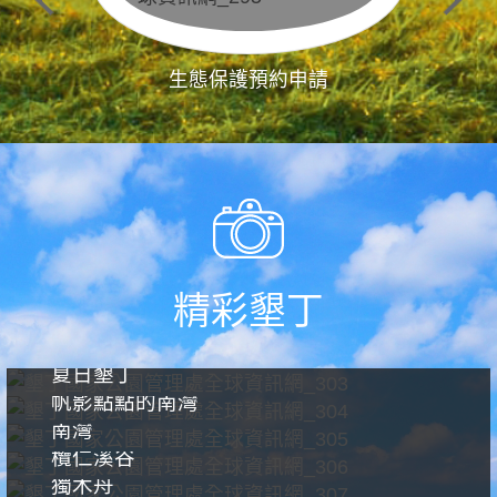
生態保護預約申請
精彩墾丁
夏日墾丁
帆影點點的南灣
南灣
欖仁溪谷
獨木舟