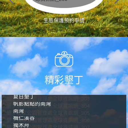
生態保護預約申請
精彩墾丁
夏日墾丁
帆影點點的南灣
南灣
欖仁溪谷
獨木舟