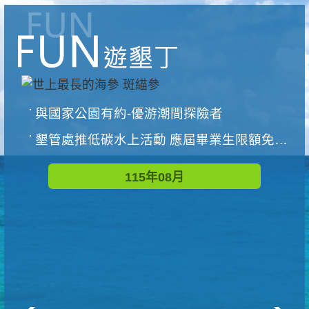
與國家公園有約-優游潮間探險者
墾管處推低碳水上活動 應屆畢業生限額免費參加
115年08月