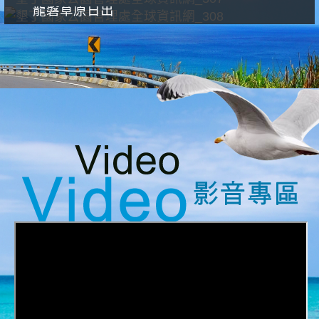
龍磐草原日出