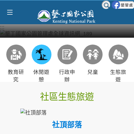
Select Language
▼
跳到主要內容區塊
:::
教育研
休閒遊
行政申
兒童
生態旅
究
憩
辦
遊
社區生態旅遊
社頂部落