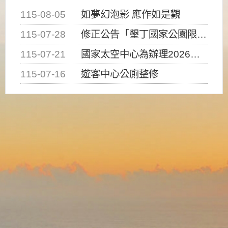
115-08-05
如夢幻泡影 應作如是觀
115-07-28
修正公告「墾丁國家公園限制水域遊憩活動之種類、範圍、時間及行為」，自即日生效。
115-07-21
國家太空中心為辦理2026台灣盃火箭競賽，陸、海、空域警戒及協調相關事宜，因颱風備案事宜
115-07-16
遊客中心公廁整修