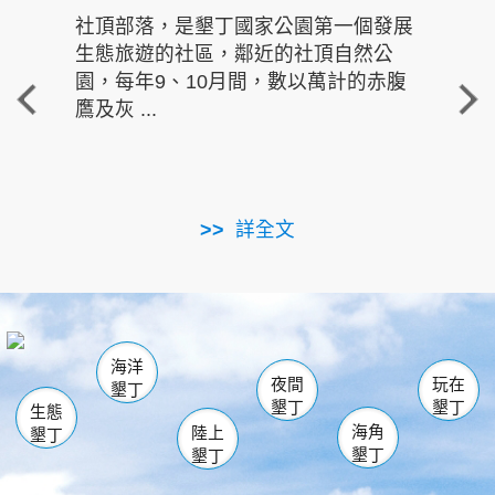
社頂部落，是墾丁國家公園第一個發展
龍水
生態旅遊的社區，鄰近的社頂自然公
的有
園，每年9、10月間，數以萬計的赤腹
重要
鷹及灰 ...
走進沁 
詳全文
南仁湖
龜山
海生館
滿州
出火
恆春
佳樂水
萬里桐
龍鑾潭自然中心
森林遊樂區
瓊麻館
南灣
關山
墾管處遊客中心
社頂公園
風吹沙
後壁湖
船帆石
白砂
海洋
龍磐公園
香蕉灣
貓鼻頭
砂島
龍坑
鵝鑾鼻
夜間
玩在
墾丁
墾丁
墾丁
生態
海角
陸上
墾丁
墾丁
墾丁