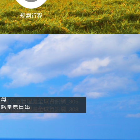
規劃行程
影像直播
南灣
龍磐草原日出