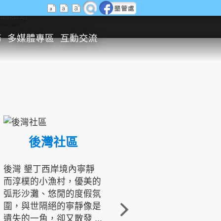
生態旅遊
務
多媒體專區
互動交流
後灣社區
國境之南生態文化發展協會
後灣 墾丁西岸境內寧靜
而淳樸的小漁村，優美的
龍坑地區為隆起的珊瑚礁
弧形沙灘、悠閒的度假氛
地形，由於地處鵝鑾鼻夾
圍，與世隔絕的寧靜像是
角的端點，冬季海浪拍打
遺失的一角，卻又散發 ...
著礁岸，旺盛的侵蝕作