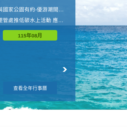
世界地球清潔日 墾管處辦理「2026年墾丁國家公園沙灘淨灘活動」
與國家公園有約-優游潮間探險者
墾管處推低碳水上活動 應屆畢業生限額免費參加
115年09月
115年08月
查看全年行事曆