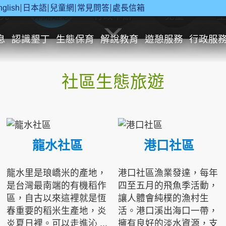
nglish
日本語
兒童網
常見問答
處長信箱
究
休閒遊憩
行政申辦
兒童
息
認識墾丁
生態保育
解說教育
遊憩服務
行政服
社區生態旅遊
龍水社區
港口社區
龍水里是琅嶠米的產地，
港口社區漁業發達，每年
是台灣最南端的有機稻作
四至五月的飛魚季活動，
區，自古以來這裡就是恆
讓人體會純樸的漁村生
春重要的稻米生產地，炎
活。港口溪出海口一帶，
炎夏日裡。可以走進沁 ...
擁有良好的淡水資源，支