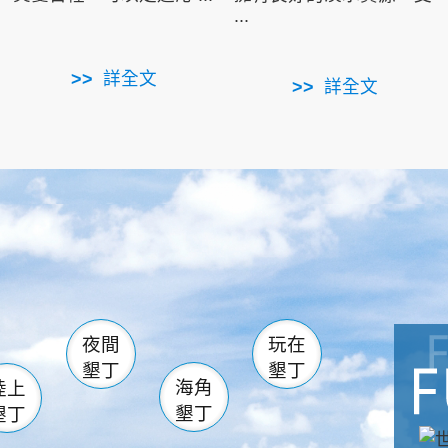
...
詳全文
詳全文
南仁湖
滿州
火
佳樂水
然中心
森林遊樂區
南灣
墾管處遊客中心
社頂公園
風吹沙
湖
船帆石
龍磐公園
香蕉灣
頭
砂島
龍坑
鵝鑾鼻
夜間
玩在
墾丁
墾丁
海角
陸上
墾丁
墾丁