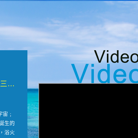
微觀墾丁三部曲 重生....
宇宙﹔
誕生的
，浴火