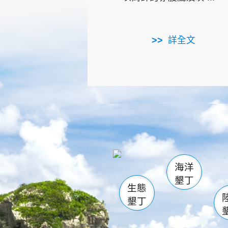
詳全文
龜山
海生館
出
恆春
萬里桐
龍鑾潭自
瓊麻館
關山
後壁
白砂
海洋
貓鼻
墾丁
生態
墾丁