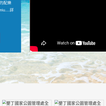
的配樂
....
詳