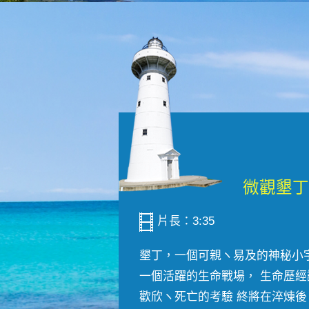
片長：3:35
墾丁，一個可親ヽ易及的神秘小
一個活躍的生命戰場， 生命歷經
歡欣ヽ死亡的考驗 終將在淬煉後