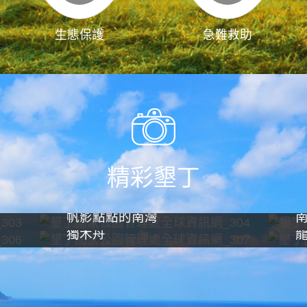
生態保護
急難救助
精彩墾丁
帆影點點的南灣
獨木舟