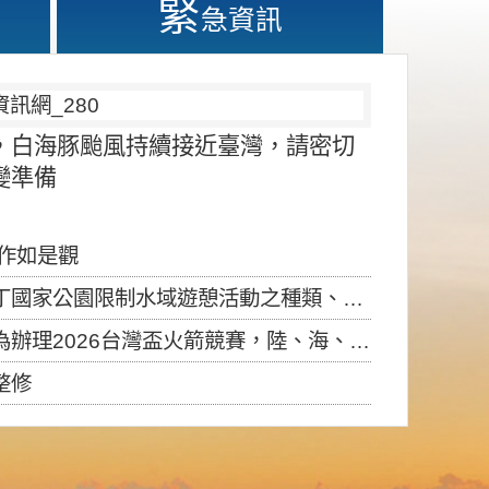
緊
急資訊
，白海豚颱風持續接近臺灣，請密切
變準備
應作如是觀
園限制水域遊憩活動之種類、範圍、時間及行為」，自即日生效。
6台灣盃火箭競賽，陸、海、空域警戒及協調相關事宜，因颱風備案事宜
整修