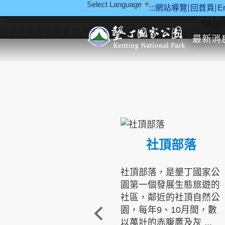
Select Language
▼
:::
網站導覽
回首頁
E
跳到主要內容區塊
教育研
:::
最新消
社頂部落
社頂部落，是墾丁國家公
園第一個發展生態旅遊的
社區，鄰近的社頂自然公
園，每年9、10月間，數
以萬計的赤腹鷹及灰 ...