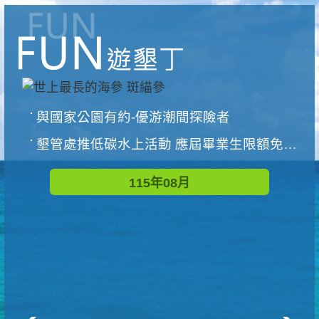
與國家公園有約-優游潮間探險者
墾管處推低碳水上活動 應屆畢業生限額免費參加
115年08月