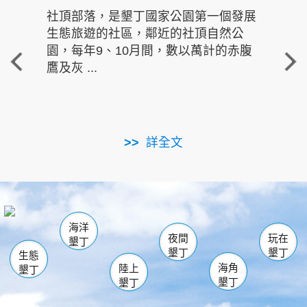
社頂部落，是墾丁國家公園第一個發展
龍水
生態旅遊的社區，鄰近的社頂自然公
的有
園，每年9、10月間，數以萬計的赤腹
重要
鷹及灰 ...
走進沁 
詳全文
南仁湖
龜山
海生館
滿州
出火
恆春
佳樂水
萬里桐
龍鑾潭自然中心
森林遊樂區
瓊麻館
南灣
關山
墾管處遊客中心
社頂公園
風吹沙
後壁湖
船帆石
白砂
海洋
龍磐公園
香蕉灣
貓鼻頭
砂島
龍坑
鵝鑾鼻
夜間
玩在
墾丁
墾丁
墾丁
生態
海角
陸上
墾丁
墾丁
墾丁