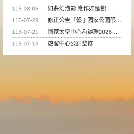
115-08-05
如夢幻泡影 應作如是觀
115-07-28
修正公告「墾丁國家公園限制水域遊憩活動之種類、範圍、時間及行為」，自即日生效。
115-07-21
國家太空中心為辦理2026台灣盃火箭競賽，陸、海、空域警戒及協調相關事宜，因颱風備案事宜
115-07-16
遊客中心公廁整修