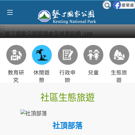
Select Language
▼
跳到主要內容區塊
:::
教育研
休閒遊
行政申
兒童
生態旅
究
憩
辦
遊
社區生態旅遊
社頂部落