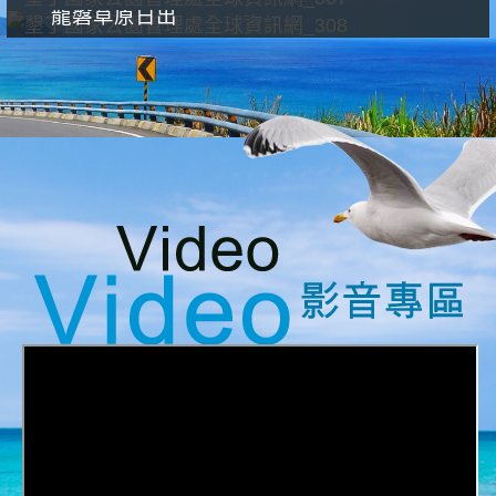
龍磐草原日出