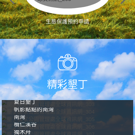
生態保護預約申請
精彩墾丁
夏日墾丁
帆影點點的南灣
南灣
欖仁溪谷
獨木舟