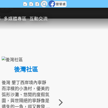
生態旅遊
務
多媒體專區
互動交流
後灣社區
國境之南生態文化發展協會
後灣 墾丁西岸境內寧靜
而淳樸的小漁村，優美的
龍坑地區為隆起的珊瑚礁
弧形沙灘、悠閒的度假氛
地形，由於地處鵝鑾鼻夾
圍，與世隔絕的寧靜像是
角的端點，冬季海浪拍打
遺失的一角，卻又散發 ...
著礁岸，旺盛的侵蝕作