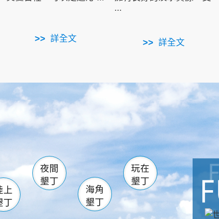
...
詳全文
詳全文
南仁湖
滿州
火
佳樂水
然中心
森林遊樂區
南灣
墾管處遊客中心
社頂公園
風吹沙
湖
船帆石
龍磐公園
香蕉灣
頭
砂島
龍坑
鵝鑾鼻
夜間
玩在
墾丁
墾丁
海角
陸上
墾丁
墾丁