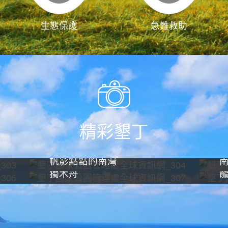
生態保護
急難救助
精彩墾丁
帆影點點的南灣
獨木舟