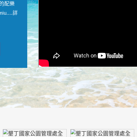
的配樂
....
詳