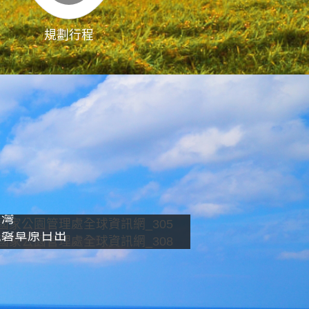
規劃行程
影像直播
南灣
龍磐草原日出