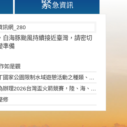
緊
急資訊
，白海豚颱風持續接近臺灣，請密切
變準備
應作如是觀
園限制水域遊憩活動之種類、範圍、時間及行為」，自即日生效。
6台灣盃火箭競賽，陸、海、空域警戒及協調相關事宜，因颱風備案事宜
整修