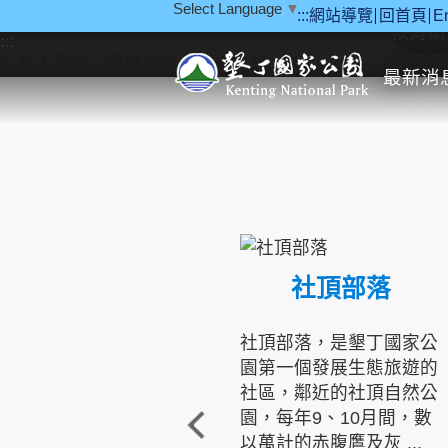
Select Language
▼
:::
網站導覽
回首頁
E
跳到主要內容區塊
教育研
:::
最新消
社頂部落
社頂部落，是墾丁國家公
園第一個發展生態旅遊的
社區，鄰近的社頂自然公
園，每年9、10月間，數
以萬計的赤腹鷹及灰 ...