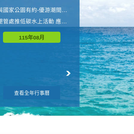
世界地球清潔日 墾管處辦理「2026年墾丁國家公園沙灘淨灘活動」
與國家公園有約-優游潮間探險者
墾管處推低碳水上活動 應屆畢業生限額免費參加
115年09月
115年08月
查看全年行事曆