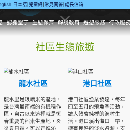
nglish
日本語
兒童網
常見問答
處長信箱
究
休閒遊憩
行政申辦
兒童
息
認識墾丁
生態保育
解說教育
遊憩服務
行政服
社區生態旅遊
龍水社區
港口社區
龍水里是琅嶠米的產地，
港口社區漁業發達，每年
是台灣最南端的有機稻作
四至五月的飛魚季活動，
區，自古以來這裡就是恆
讓人體會純樸的漁村生
春重要的稻米生產地，炎
活。港口溪出海口一帶，
炎夏日裡。可以走進沁 ...
擁有良好的淡水資源，支