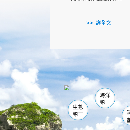
詳全文
龜山
海生館
出
恆春
萬里桐
龍鑾潭自
瓊麻館
關山
後壁
白砂
海洋
貓鼻
墾丁
生態
墾丁