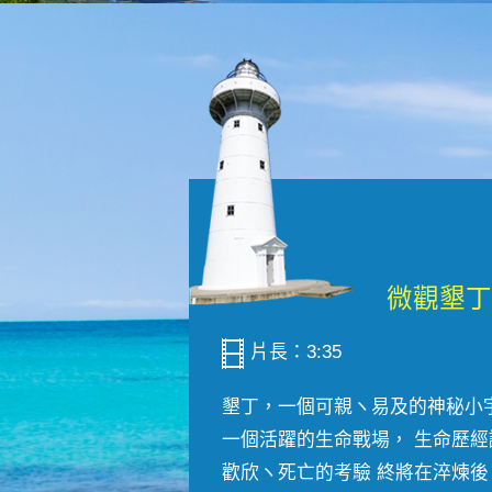
片長：3:35
墾丁，一個可親ヽ易及的神秘小
一個活躍的生命戰場， 生命歷經
歡欣ヽ死亡的考驗 終將在淬煉後