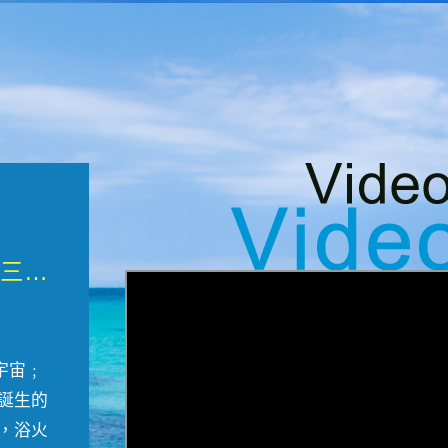
微觀墾丁三部曲 重生....
宇宙﹔
誕生的
，浴火