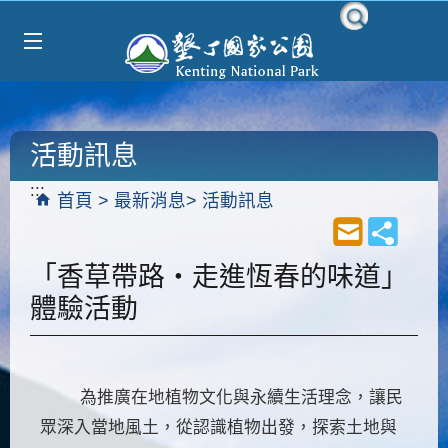
Select Language
▼
跳到主要內容區塊
活動訊息
:::
首頁
最新消息
活動訊息
「香草帶路・走進恆春的味道」
體驗活動
為推廣在地植物文化與永續生活理念，讓民
眾深入當地風土，從認識植物出發，探索土地與