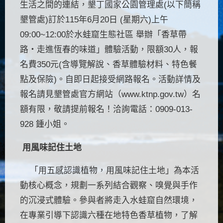
生活之間的連結，墾丁國家公園管理處(以下簡稱
墾管處)訂於115年6月20日 (星期六)上午
09:00~12:00於水蛙窟生態社區 舉辦「香草帶
路・走進恆春的味道」體驗活動，限額30人，報
名費350元(含導覽解說、香草體驗材料、特色餐
點及保險)。自即日起接受網路報名。活動詳情及
報名請見墾管處官方網站（
www.ktnp.gov.tw
）名
額有限，敬請提前報名！洽詢電話：0909-013-
928 鍾小姐。
用風味記住土地
「用五感認識植物，用風味記住土地」為本活
動核心概念，規劃一系列結合觀察、嗅覺與手作
的沉浸式體驗。參與者將走入水蛙窟自然環境，
在專業引導下認識六種在地特色香草植物，了解