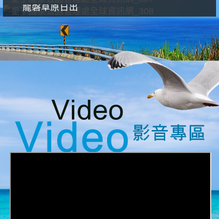
龍磐草原日出