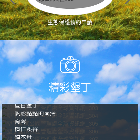
生態保護預約申請
精彩墾丁
夏日墾丁
帆影點點的南灣
南灣
欖仁溪谷
獨木舟