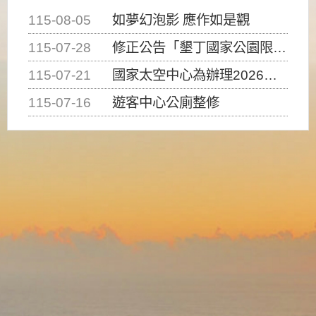
115-08-05
如夢幻泡影 應作如是觀
115-07-28
修正公告「墾丁國家公園限制水域遊憩活動之種類、範圍、時間及行為」，自即日生效。
115-07-21
國家太空中心為辦理2026台灣盃火箭競賽，陸、海、空域警戒及協調相關事宜，因颱風備案事宜
115-07-16
遊客中心公廁整修