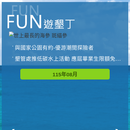
與國家公園有約-優游潮間探險者
墾管處推低碳水上活動 應屆畢業生限額免費參加
115年08月