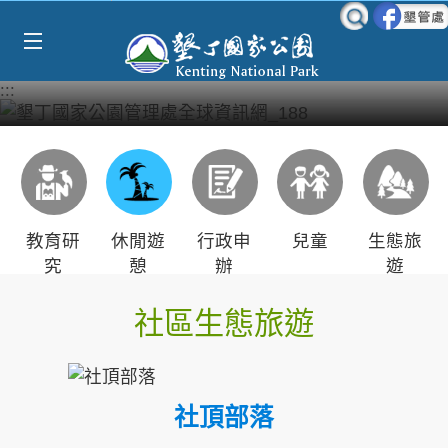
Select Language
▼
跳到主要內容區塊
:::
教育研
休閒遊
行政申
兒童
生態旅
究
憩
辦
遊
社區生態旅遊
社頂部落