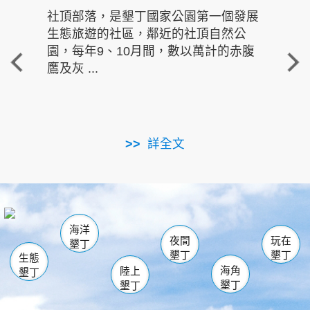
社頂部落，是墾丁國家公園第一個發展
龍水
生態旅遊的社區，鄰近的社頂自然公
的有
園，每年9、10月間，數以萬計的赤腹
重要
鷹及灰 ...
走進沁 
詳全文
南仁湖
龜山
海生館
滿州
出火
恆春
佳樂水
萬里桐
龍鑾潭自然中心
森林遊樂區
瓊麻館
南灣
關山
墾管處遊客中心
社頂公園
風吹沙
後壁湖
船帆石
白砂
海洋
龍磐公園
香蕉灣
貓鼻頭
砂島
龍坑
鵝鑾鼻
夜間
玩在
墾丁
墾丁
墾丁
生態
海角
陸上
墾丁
墾丁
墾丁