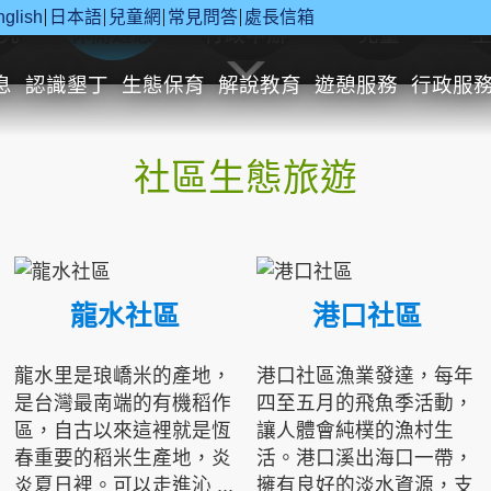
nglish
日本語
兒童網
常見問答
處長信箱
究
休閒遊憩
行政申辦
兒童
息
認識墾丁
生態保育
解說教育
遊憩服務
行政服
社區生態旅遊
龍水社區
港口社區
龍水里是琅嶠米的產地，
港口社區漁業發達，每年
是台灣最南端的有機稻作
四至五月的飛魚季活動，
區，自古以來這裡就是恆
讓人體會純樸的漁村生
春重要的稻米生產地，炎
活。港口溪出海口一帶，
炎夏日裡。可以走進沁 ...
擁有良好的淡水資源，支