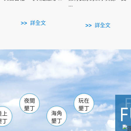
...
詳全文
詳全文
南仁湖
滿州
火
佳樂水
然中心
森林遊樂區
南灣
墾管處遊客中心
社頂公園
風吹沙
湖
船帆石
龍磐公園
香蕉灣
頭
砂島
龍坑
鵝鑾鼻
夜間
玩在
墾丁
墾丁
海角
陸上
墾丁
墾丁