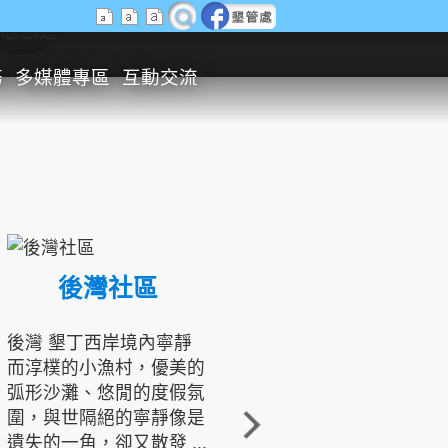
生態旅遊
務
多媒體專區
互動交流
後灣社區
國境之南生態文化發展協會
後灣 墾丁西岸境內寧靜
而淳樸的小漁村，優美的
龍坑地區為隆起的珊瑚礁
弧形沙灘、悠閒的度假氛
地形，由於地處鵝鑾鼻夾
圍，與世隔絕的寧靜像是
角的端點，冬季海浪拍打
遺失的一角，卻又散發 ...
著礁岸，旺盛的侵蝕作