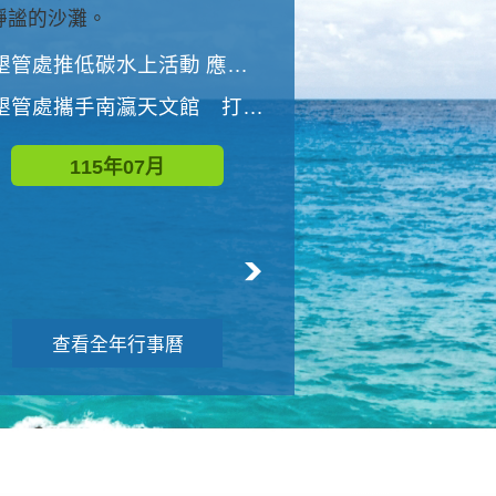
與國家公園有約-優游潮間
墾管處推低碳水上活動 應屆畢業生限額免費參加
墾管處推低碳水上活動 應屆畢業生限額
墾管處攜手南瀛天文館 打造沉浸式天文探索營隊
115年08月
115年07月
查看全年行事曆