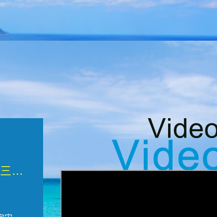
微觀墾丁三部曲 重生....