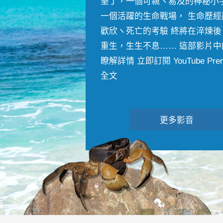
墾丁，一個可親ヽ易及的神秘小
一個活躍的生命戰場， 生命歷經
歡欣ヽ死亡的考驗 終將在淬煉後
重生，生生不息…… 這部影片中
瞭解詳情 立即訂閱 YouTube Premiu
全文
更多影音