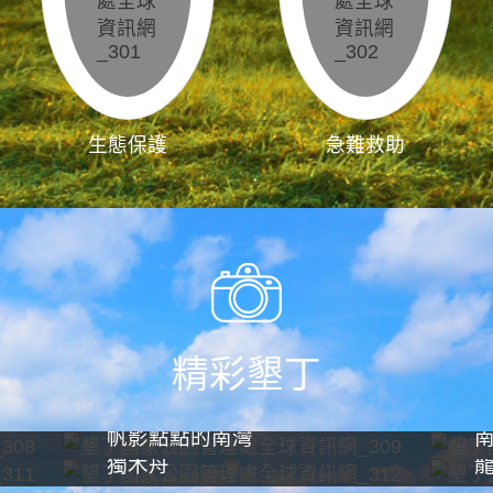
生態保護
急難救助
精彩墾丁
帆影點點的南灣
獨木舟