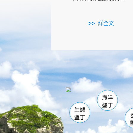
詳全文
龜山
海生館
出
恆春
萬里桐
龍鑾潭自
瓊麻館
關山
後壁
白砂
海洋
貓鼻
墾丁
生態
墾丁