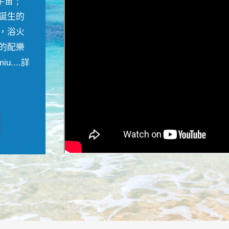
宇宙﹔
誕生的
，浴火
的配樂
....
詳