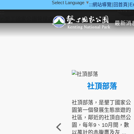
Select Language
▼
:::
網站導覽
回首頁
E
跳到主要內容區塊
教育研
:::
最新消
社頂部落
社頂部落，是墾丁國家公
園第一個發展生態旅遊的
社區，鄰近的社頂自然公
園，每年9、10月間，數
以萬計的赤腹鷹及灰 ...