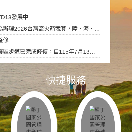
D13發展中
6台灣盃火箭競賽，陸、海、空域警戒及協調相關事宜，因颱風備案事宜
整修
，自115年7月13日（星期一）起恢復開放入園，歡迎民眾依規定申請入園....
快捷服務