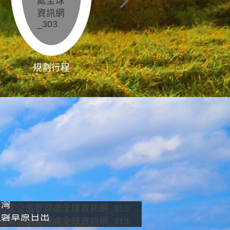
規劃行程
影像直播
南灣
龍磐草原日出