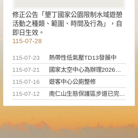
修正公告「墾丁國家公園限制水域遊憩
活動之種類、範圍、時間及行為」，自
即日生效。
115-07-28
115-07-23
熱帶性低氣壓TD13發展中
115-07-21
國家太空中心為辦理2026台灣盃火箭競賽，陸、海、空域警戒及協調相關事宜，因颱風備案事宜
115-07-16
遊客中心公廁整修
115-07-12
南仁山生態保護區步道已完成修復，自115年7月13日（星期一）起恢復開放入園，歡迎民眾依規定申請入園....