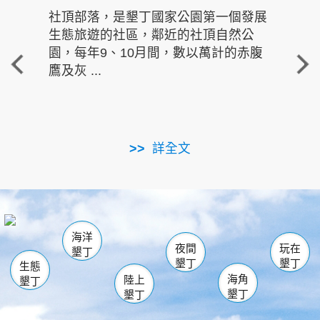
社頂部落，是墾丁國家公園第一個發展
龍水
生態旅遊的社區，鄰近的社頂自然公
的有
園，每年9、10月間，數以萬計的赤腹
重要
鷹及灰 ...
走進沁 
詳全文
南仁湖
龜山
海生館
滿州
出火
恆春
佳樂水
萬里桐
龍鑾潭自然中心
森林遊樂區
瓊麻館
南灣
關山
墾管處遊客中心
社頂公園
風吹沙
後壁湖
船帆石
白砂
海洋
龍磐公園
香蕉灣
貓鼻頭
砂島
龍坑
鵝鑾鼻
夜間
玩在
墾丁
墾丁
墾丁
生態
海角
陸上
墾丁
墾丁
墾丁