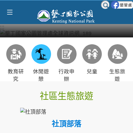
Select Language
▼
跳到主要內容區塊
:::
教育研
休閒遊
行政申
兒童
生態旅
究
憩
辦
遊
社區生態旅遊
社頂部落