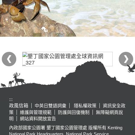
:::
政風信箱
中英日雙語詞彙
隱私權政策
資訊安全政
策
維護與管理規範
防護與回復機制
無障礙網頁說
明
網站資料開放宣告
內政部國家公園署 墾丁國家公園管理處 版權所有 Kenting
National Park Headquarters, National Park Service,