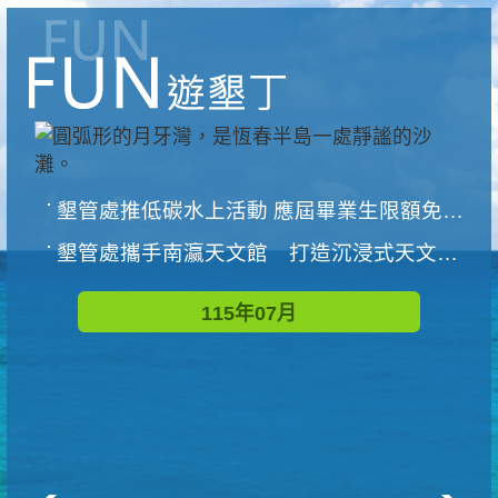
墾管處推低碳水上活動 應屆畢業生限額免費參加
墾管處攜手南瀛天文館 打造沉浸式天文探索營隊
115年07月