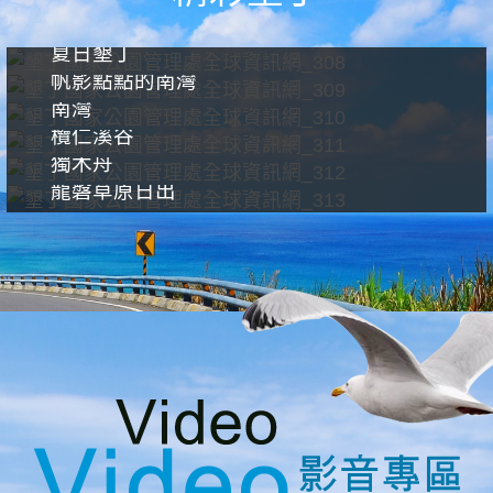
夏日墾丁
帆影點點的南灣
南灣
欖仁溪谷
獨木舟
龍磐草原日出