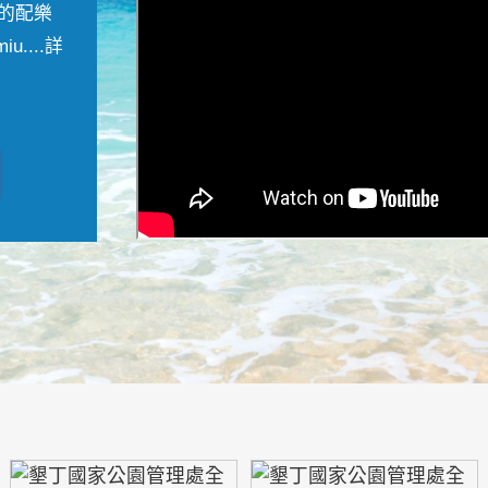
的配樂
....
詳