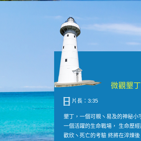
片長：3:35
墾丁，一個可親ヽ易及的神秘小
一個活躍的生命戰場， 生命歷經
歡欣ヽ死亡的考驗 終將在淬煉後