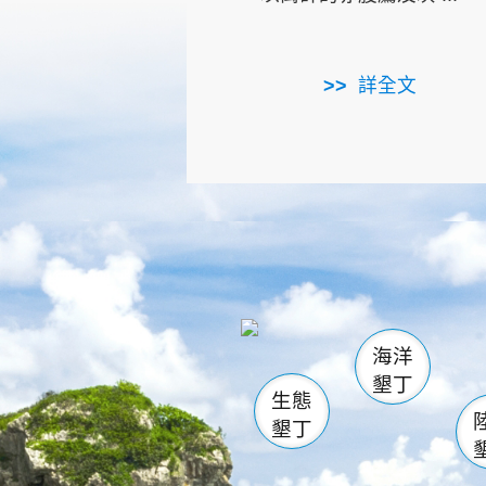
詳全文
龜山
海生館
出
恆春
萬里桐
龍鑾潭自
瓊麻館
關山
後壁
白砂
海洋
貓鼻
墾丁
生態
墾丁