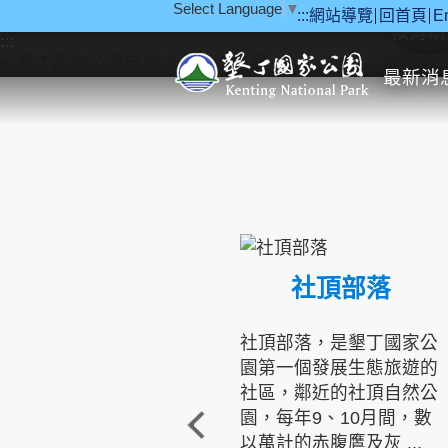
Select Language
▼
:::
網站導覽
回首頁
E
跳到主要內容區塊
教育研
:::
最新消
社頂部落
社頂部落，是墾丁國家公
園第一個發展生態旅遊的
社區，鄰近的社頂自然公
園，每年9、10月間，數
以萬計的赤腹鷹及灰 ...