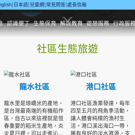
nglish
日本語
兒童網
常見問答
處長信箱
究
休閒遊憩
行政申辦
兒童
息
認識墾丁
生態保育
解說教育
遊憩服務
行政服
社區生態旅遊
龍水社區
港口社區
龍水里是琅嶠米的產地，
港口社區漁業發達，每年
是台灣最南端的有機稻作
四至五月的飛魚季活動，
區，自古以來這裡就是恆
讓人體會純樸的漁村生
春重要的稻米生產地，炎
活。港口溪出海口一帶，
炎夏日裡。可以走進沁 ...
擁有良好的淡水資源，支