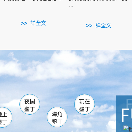
...
詳全文
詳全文
南仁湖
滿州
火
佳樂水
然中心
森林遊樂區
南灣
墾管處遊客中心
社頂公園
風吹沙
湖
船帆石
龍磐公園
香蕉灣
頭
砂島
龍坑
鵝鑾鼻
夜間
玩在
墾丁
墾丁
海角
陸上
墾丁
墾丁