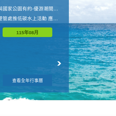
世界地球清潔日 墾管處辦理「2026年墾丁國家公園沙灘淨灘活動」
與國家公園有約-優游潮間探險者
墾管處推低碳水上活動 應屆畢業生限額免費參加
115年09月
115年08月
查看全年行事曆