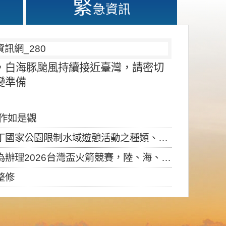
緊
急資訊
，白海豚颱風持續接近臺灣，請密切
變準備
應作如是觀
園限制水域遊憩活動之種類、範圍、時間及行為」，自即日生效。
6台灣盃火箭競賽，陸、海、空域警戒及協調相關事宜，因颱風備案事宜
整修