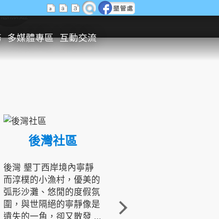
生態旅遊
務
多媒體專區
互動交流
後灣社區
國境之南生態文化發展協會
後灣 墾丁西岸境內寧靜
而淳樸的小漁村，優美的
龍坑地區為隆起的珊瑚礁
弧形沙灘、悠閒的度假氛
地形，由於地處鵝鑾鼻夾
圍，與世隔絕的寧靜像是
角的端點，冬季海浪拍打
遺失的一角，卻又散發 ...
著礁岸，旺盛的侵蝕作