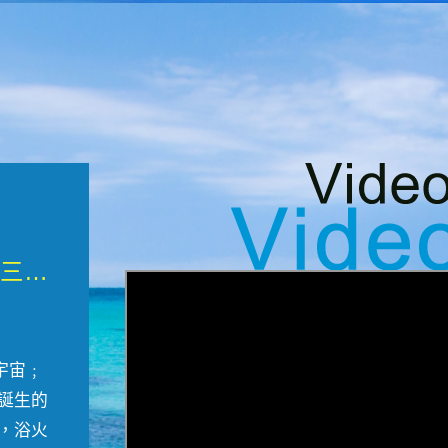
微觀墾丁三部曲 重生....
宇宙﹔
誕生的
，浴火