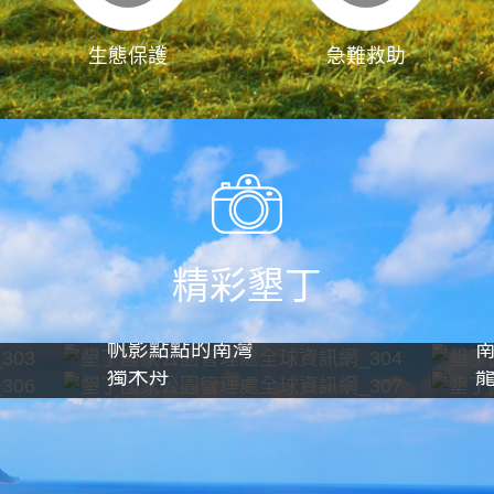
生態保護
急難救助
精彩墾丁
帆影點點的南灣
獨木舟