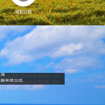
規劃行程
影像直播
南灣
龍磐草原日出