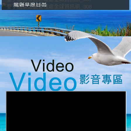
龍磐草原日出