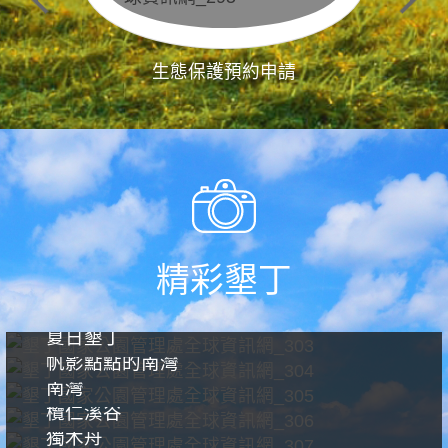
生態保護預約申請
精彩墾丁
夏日墾丁
帆影點點的南灣
南灣
欖仁溪谷
獨木舟