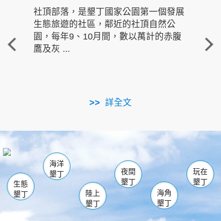
社頂部落，是墾丁國家公園第一個發展
龍水
生態旅遊的社區，鄰近的社頂自然公
的有
園，每年9、10月間，數以萬計的赤腹
重要
鷹及灰 ...
走進沁 
詳全文
南仁湖
龜山
海生館
滿州
出火
恆春
佳樂水
萬里桐
龍鑾潭自然中心
森林遊樂區
瓊麻館
南灣
關山
墾管處遊客中心
社頂公園
風吹沙
後壁湖
船帆石
白砂
海洋
龍磐公園
香蕉灣
貓鼻頭
砂島
龍坑
鵝鑾鼻
夜間
玩在
墾丁
墾丁
墾丁
生態
海角
陸上
墾丁
墾丁
墾丁