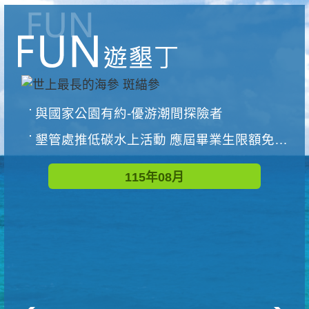
與國家公園有約-優游潮間探險者
墾管處推低碳水上活動 應屆畢業生限額免費參加
115年08月