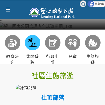
Select Language
▼
跳到主要內容區塊
:::
教育研
休閒遊
行政申
兒童
生態旅
究
憩
辦
遊
社區生態旅遊
社頂部落