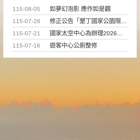
115-08-05
如夢幻泡影 應作如是觀
115-07-28
修正公告「墾丁國家公園限制水域遊憩活動之種類、範圍、時間及行為」，自即日生效。
115-07-21
國家太空中心為辦理2026台灣盃火箭競賽，陸、海、空域警戒及協調相關事宜，因颱風備案事宜
115-07-16
遊客中心公廁整修