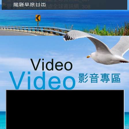
龍磐草原日出