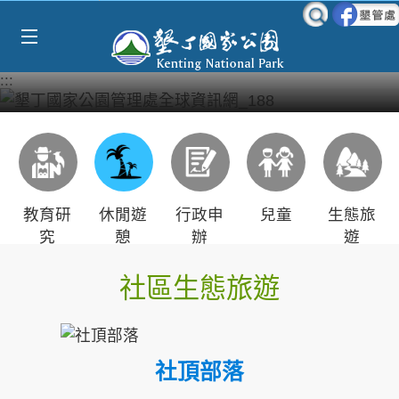
Select Language
▼
跳到主要內容區塊
:::
教育研
休閒遊
行政申
兒童
生態旅
究
憩
辦
遊
社區生態旅遊
社頂部落