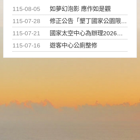
115-08-05
如夢幻泡影 應作如是觀
115-07-28
修正公告「墾丁國家公園限制水域遊憩活動之種類、範圍、時間及行為」，自即日生效。
115-07-21
國家太空中心為辦理2026台灣盃火箭競賽，陸、海、空域警戒及協調相關事宜，因颱風備案事宜
115-07-16
遊客中心公廁整修