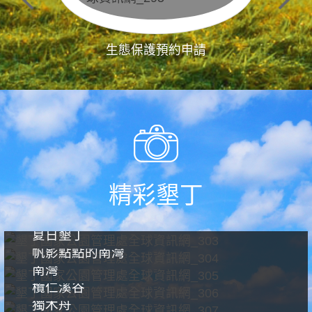
生態保護預約申請
精彩墾丁
夏日墾丁
帆影點點的南灣
南灣
欖仁溪谷
獨木舟