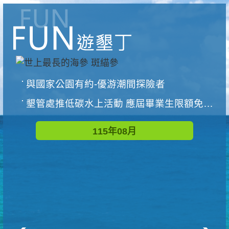
與國家公園有約-優游潮間探險者
墾管處推低碳水上活動 應屆畢業生限額免費參加
115年08月