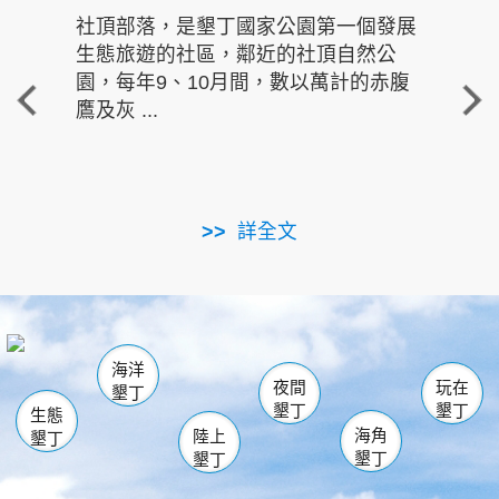
社頂部落，是墾丁國家公園第一個發展
龍水
生態旅遊的社區，鄰近的社頂自然公
的有
園，每年9、10月間，數以萬計的赤腹
重要
鷹及灰 ...
走進沁 
詳全文
南仁湖
龜山
海生館
滿州
出火
恆春
佳樂水
萬里桐
龍鑾潭自然中心
森林遊樂區
瓊麻館
南灣
關山
墾管處遊客中心
社頂公園
風吹沙
後壁湖
船帆石
白砂
海洋
龍磐公園
香蕉灣
貓鼻頭
砂島
龍坑
鵝鑾鼻
夜間
玩在
墾丁
墾丁
墾丁
生態
海角
陸上
墾丁
墾丁
墾丁