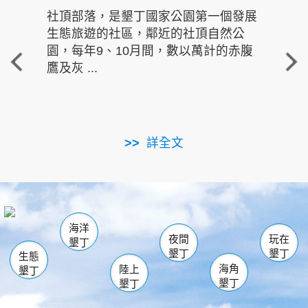
社頂部落，是墾丁國家公園第一個發展
龍水
生態旅遊的社區，鄰近的社頂自然公
的有
園，每年9、10月間，數以萬計的赤腹
重要
鷹及灰 ...
走進沁 
詳全文
南仁湖
龜山
海生館
滿州
出火
恆春
佳樂水
萬里桐
龍鑾潭自然中心
森林遊樂區
瓊麻館
南灣
關山
墾管處遊客中心
社頂公園
風吹沙
後壁湖
船帆石
白砂
海洋
龍磐公園
香蕉灣
貓鼻頭
砂島
龍坑
鵝鑾鼻
夜間
玩在
墾丁
墾丁
墾丁
生態
海角
陸上
墾丁
墾丁
墾丁