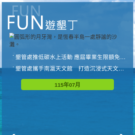
墾管處推低碳水上活動 應屆畢業生限額免費參加
墾管處攜手南瀛天文館 打造沉浸式天文探索營隊
115年07月