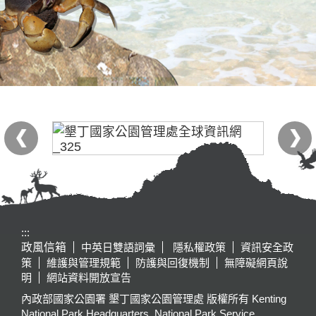
:::
政風信箱
中英日雙語詞彙
隱私權政策
資訊安全政
策
維護與管理規範
防護與回復機制
無障礙網頁說
明
網站資料開放宣告
內政部國家公園署 墾丁國家公園管理處 版權所有 Kenting
National Park Headquarters, National Park Service,