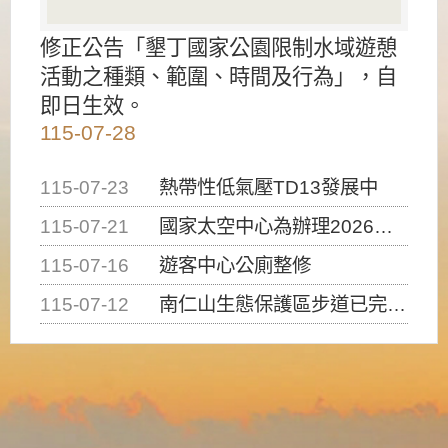
修正公告「墾丁國家公園限制水域遊憩
活動之種類、範圍、時間及行為」，自
即日生效。
115-07-28
115-07-23
熱帶性低氣壓TD13發展中
115-07-21
國家太空中心為辦理2026台灣盃火箭競賽，陸、海、空域警戒及協調相關事宜，因颱風備案事宜
115-07-16
遊客中心公廁整修
115-07-12
南仁山生態保護區步道已完成修復，自115年7月13日（星期一）起恢復開放入園，歡迎民眾依規定申請入園....