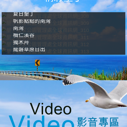
夏日墾丁
帆影點點的南灣
南灣
欖仁溪谷
獨木舟
龍磐草原日出