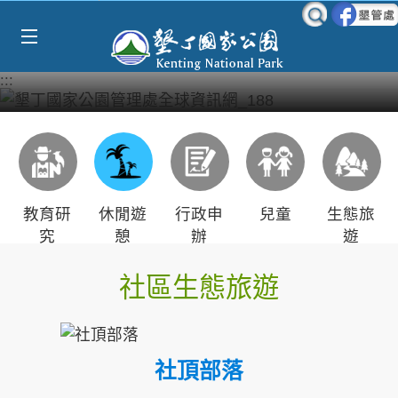
Select Language
▼
跳到主要內容區塊
:::
教育研
休閒遊
行政申
兒童
生態旅
究
憩
辦
遊
社區生態旅遊
社頂部落