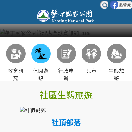
Select Language
▼
跳到主要內容區塊
:::
教育研
休閒遊
行政申
兒童
生態旅
究
憩
辦
遊
社區生態旅遊
社頂部落