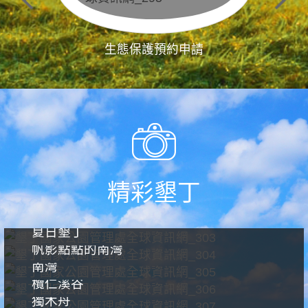
生態保護預約申請
精彩墾丁
夏日墾丁
帆影點點的南灣
南灣
欖仁溪谷
獨木舟