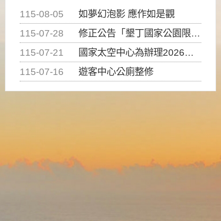
115-08-05
如夢幻泡影 應作如是觀
115-07-28
修正公告「墾丁國家公園限制水域遊憩活動之種類、範圍、時間及行為」，自即日生效。
115-07-21
國家太空中心為辦理2026台灣盃火箭競賽，陸、海、空域警戒及協調相關事宜，因颱風備案事宜
115-07-16
遊客中心公廁整修