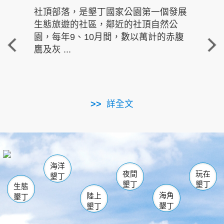
社頂部落，是墾丁國家公園第一個發展
龍水
生態旅遊的社區，鄰近的社頂自然公
的有
園，每年9、10月間，數以萬計的赤腹
重要
鷹及灰 ...
走進沁 
詳全文
南仁湖
龜山
海生館
滿州
出火
恆春
佳樂水
萬里桐
龍鑾潭自然中心
森林遊樂區
瓊麻館
南灣
關山
墾管處遊客中心
社頂公園
風吹沙
後壁湖
船帆石
白砂
海洋
龍磐公園
香蕉灣
貓鼻頭
砂島
龍坑
鵝鑾鼻
夜間
玩在
墾丁
墾丁
墾丁
生態
海角
陸上
墾丁
墾丁
墾丁