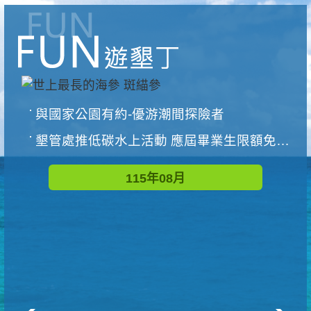
與國家公園有約-優游潮間探險者
墾管處推低碳水上活動 應屆畢業生限額免費參加
115年08月