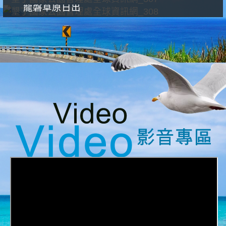
龍磐草原日出