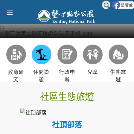
Select Language
▼
跳到主要內容區塊
:::
教育研
休閒遊
行政申
兒童
生態旅
究
憩
辦
遊
社區生態旅遊
社頂部落