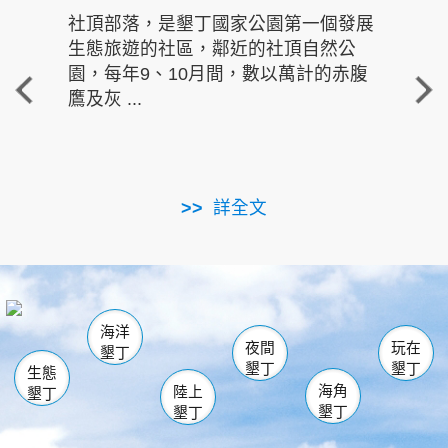
社頂部落，是墾丁國家公園第一個發展
龍水
生態旅遊的社區，鄰近的社頂自然公
的有
園，每年9、10月間，數以萬計的赤腹
重要
鷹及灰 ...
走進沁 
詳全文
南仁湖
龜山
海生館
滿州
出火
恆春
佳樂水
萬里桐
龍鑾潭自然中心
森林遊樂區
瓊麻館
南灣
關山
墾管處遊客中心
社頂公園
風吹沙
後壁湖
船帆石
白砂
海洋
龍磐公園
香蕉灣
貓鼻頭
砂島
龍坑
鵝鑾鼻
夜間
玩在
墾丁
墾丁
墾丁
生態
海角
陸上
墾丁
墾丁
墾丁