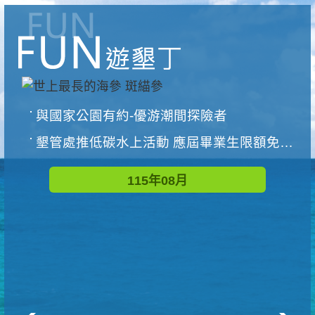
與國家公園有約-優游潮間探險者
墾管處推低碳水上活動 應屆畢業生限額免費參加
115年08月