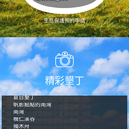
生態保護預約申請
精彩墾丁
夏日墾丁
帆影點點的南灣
南灣
欖仁溪谷
獨木舟