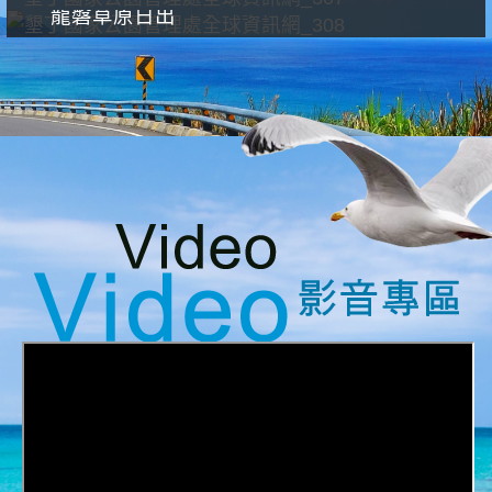
龍磐草原日出