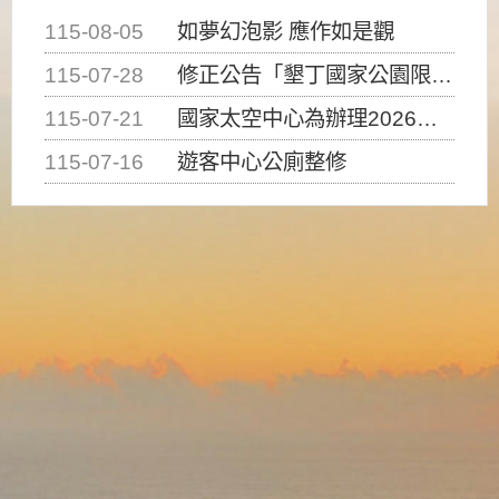
115-08-05
如夢幻泡影 應作如是觀
115-07-28
修正公告「墾丁國家公園限制水域遊憩活動之種類、範圍、時間及行為」，自即日生效。
115-07-21
國家太空中心為辦理2026台灣盃火箭競賽，陸、海、空域警戒及協調相關事宜，因颱風備案事宜
115-07-16
遊客中心公廁整修