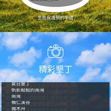
生態保護預約申請
精彩墾丁
夏日墾丁
帆影點點的南灣
南灣
欖仁溪谷
獨木舟