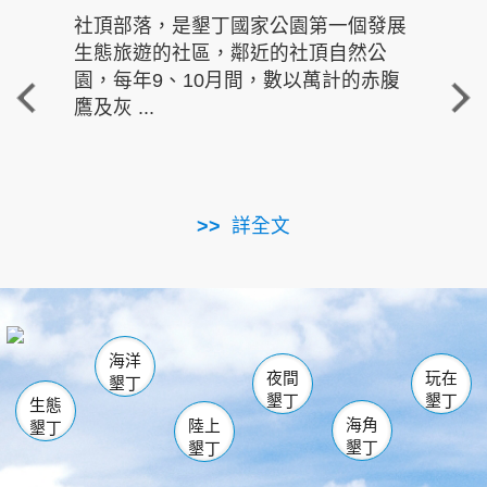
社頂部落，是墾丁國家公園第一個發展
龍水
生態旅遊的社區，鄰近的社頂自然公
的有
園，每年9、10月間，數以萬計的赤腹
重要
鷹及灰 ...
走進沁 
詳全文
南仁湖
龜山
海生館
滿州
出火
恆春
佳樂水
萬里桐
龍鑾潭自然中心
森林遊樂區
瓊麻館
南灣
關山
墾管處遊客中心
社頂公園
風吹沙
後壁湖
船帆石
白砂
海洋
龍磐公園
香蕉灣
貓鼻頭
砂島
龍坑
鵝鑾鼻
夜間
玩在
墾丁
墾丁
墾丁
生態
海角
陸上
墾丁
墾丁
墾丁