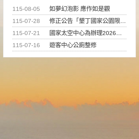
115-08-05
如夢幻泡影 應作如是觀
115-07-28
修正公告「墾丁國家公園限制水域遊憩活動之種類、範圍、時間及行為」，自即日生效。
115-07-21
國家太空中心為辦理2026台灣盃火箭競賽，陸、海、空域警戒及協調相關事宜，因颱風備案事宜
115-07-16
遊客中心公廁整修