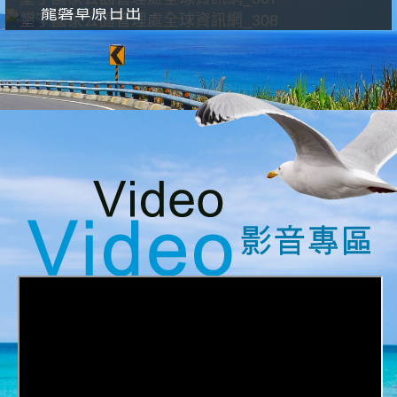
龍磐草原日出