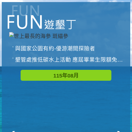
與國家公園有約-優游潮間探險者
墾管處推低碳水上活動 應屆畢業生限額免費參加
115年08月