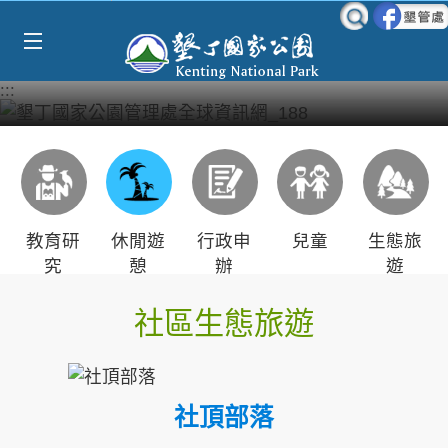
Select Language
▼
跳到主要內容區塊
:::
教育研
休閒遊
行政申
兒童
生態旅
究
憩
辦
遊
社區生態旅遊
社頂部落