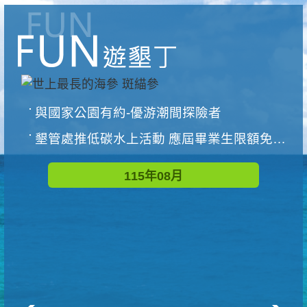
與國家公園有約-優游潮間探險者
墾管處推低碳水上活動 應屆畢業生限額免費參加
115年08月