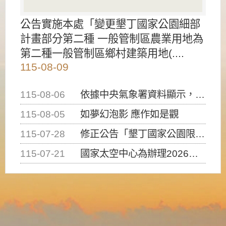
公告實施本處「變更墾丁國家公園細部
計畫部分第二種 一般管制區農業用地為
第二種一般管制區鄉村建築用地(....
115-08-09
115-08-06
依據中央氣象署資料顯示，白海豚颱風持續接近臺灣，請密切注意動向及早完成防災應變準備
115-08-05
如夢幻泡影 應作如是觀
115-07-28
修正公告「墾丁國家公園限制水域遊憩活動之種類、範圍、時間及行為」，自即日生效。
115-07-21
國家太空中心為辦理2026台灣盃火箭競賽，陸、海、空域警戒及協調相關事宜，因颱風備案事宜