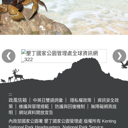
:::
政風信箱
中英日雙語詞彙
隱私權政策
資訊安全政
策
維護與管理規範
防護與回復機制
無障礙網頁說
明
網站資料開放宣告
內政部國家公園署 墾丁國家公園管理處 版權所有 Kenting
National Park Headquarters, National Park Service,