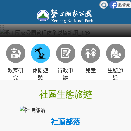
Select Language
▼
跳到主要內容區塊
:::
教育研
休閒遊
行政申
兒童
生態旅
究
憩
辦
遊
社區生態旅遊
社頂部落