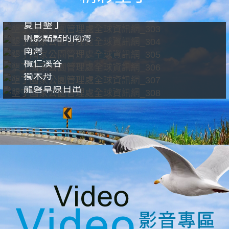
夏日墾丁
帆影點點的南灣
南灣
欖仁溪谷
獨木舟
龍磐草原日出