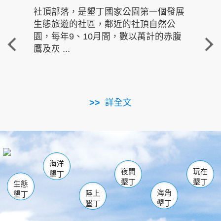
社頂部落，是墾丁國家公園第一個發展
龍水
生態旅遊的社區，鄰近的社頂自然公
的有
園，每年9、10月間，數以萬計的赤腹
重要
鷹及灰 ...
走進沁 
詳全文
南仁湖
龜山
海生館
滿州
出火
恆春
佳樂水
萬里桐
龍鑾潭自然中心
森林遊樂區
瓊麻館
南灣
關山
墾管處遊客中心
社頂公園
風吹沙
後壁湖
船帆石
白砂
海洋
龍磐公園
香蕉灣
貓鼻頭
砂島
龍坑
鵝鑾鼻
夜間
玩在
墾丁
墾丁
墾丁
生態
海角
陸上
墾丁
墾丁
墾丁