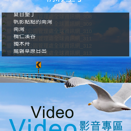
夏日墾丁
帆影點點的南灣
南灣
欖仁溪谷
獨木舟
龍磐草原日出