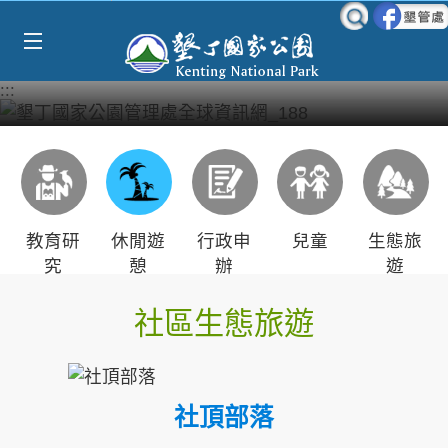
Select Language
▼
跳到主要內容區塊
:::
教育研
休閒遊
行政申
兒童
生態旅
究
憩
辦
遊
社區生態旅遊
社頂部落