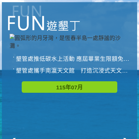
墾管處推低碳水上活動 應屆畢業生限額免費參加
墾管處攜手南瀛天文館 打造沉浸式天文探索營隊
115年07月