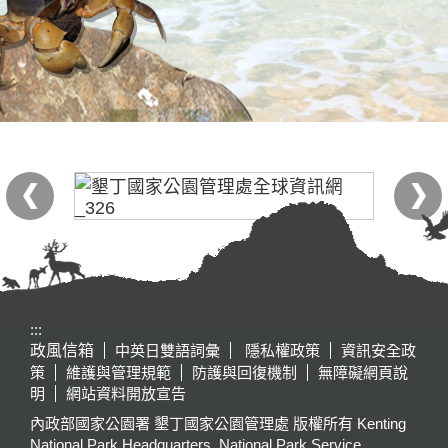
:::
政風信箱
中英日雙語詞彙
隱私權政策
資訊安全政
策
維護與管理規範
防護與回復機制
無障礙網頁說
明
網站資料開放宣告
內政部國家公園署 墾丁國家公園管理處 版權所有 Kenting
National Park Headquarters, National Park Service,