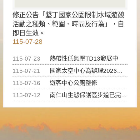
修正公告「墾丁國家公園限制水域遊憩
活動之種類、範圍、時間及行為」，自
即日生效。
115-07-28
115-07-23
熱帶性低氣壓TD13發展中
115-07-21
國家太空中心為辦理2026台灣盃火箭競賽，陸、海、空域警戒及協調相關事宜，因颱風備案事宜
115-07-16
遊客中心公廁整修
115-07-12
南仁山生態保護區步道已完成修復，自115年7月13日（星期一）起恢復開放入園，歡迎民眾依規定申請入園....