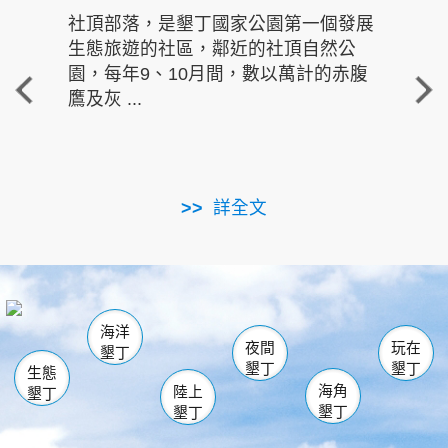
社頂部落，是墾丁國家公園第一個發展
龍水
生態旅遊的社區，鄰近的社頂自然公
的有
園，每年9、10月間，數以萬計的赤腹
重要
鷹及灰 ...
走進沁 
詳全文
南仁湖
龜山
海生館
滿州
出火
恆春
佳樂水
萬里桐
龍鑾潭自然中心
森林遊樂區
瓊麻館
南灣
關山
墾管處遊客中心
社頂公園
風吹沙
後壁湖
船帆石
白砂
海洋
龍磐公園
香蕉灣
貓鼻頭
砂島
龍坑
鵝鑾鼻
夜間
玩在
墾丁
墾丁
墾丁
生態
海角
陸上
墾丁
墾丁
墾丁