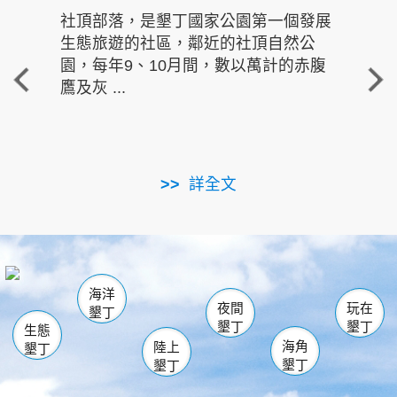
社頂部落，是墾丁國家公園第一個發展
龍水
生態旅遊的社區，鄰近的社頂自然公
的有
園，每年9、10月間，數以萬計的赤腹
重要
鷹及灰 ...
走進沁 
詳全文
南仁湖
龜山
海生館
滿州
出火
恆春
佳樂水
萬里桐
龍鑾潭自然中心
森林遊樂區
瓊麻館
南灣
關山
墾管處遊客中心
社頂公園
風吹沙
後壁湖
船帆石
白砂
海洋
龍磐公園
香蕉灣
貓鼻頭
砂島
龍坑
鵝鑾鼻
夜間
玩在
墾丁
墾丁
墾丁
生態
海角
陸上
墾丁
墾丁
墾丁