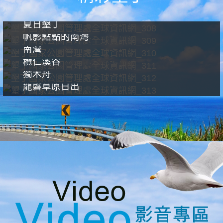
夏日墾丁
帆影點點的南灣
南灣
欖仁溪谷
獨木舟
龍磐草原日出