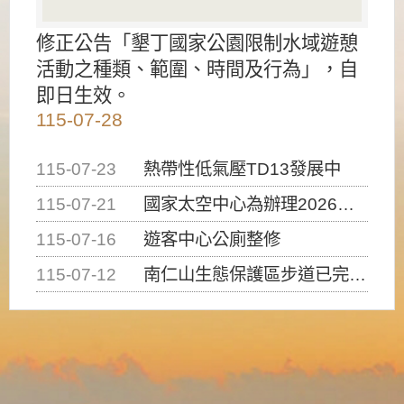
修正公告「墾丁國家公園限制水域遊憩
活動之種類、範圍、時間及行為」，自
即日生效。
115-07-28
115-07-23
熱帶性低氣壓TD13發展中
115-07-21
國家太空中心為辦理2026台灣盃火箭競賽，陸、海、空域警戒及協調相關事宜，因颱風備案事宜
115-07-16
遊客中心公廁整修
115-07-12
南仁山生態保護區步道已完成修復，自115年7月13日（星期一）起恢復開放入園，歡迎民眾依規定申請入園....