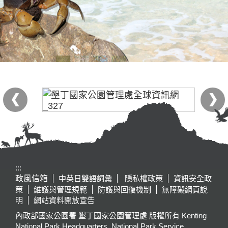
:::
政風信箱
中英日雙語詞彙
隱私權政策
資訊安全政
策
維護與管理規範
防護與回復機制
無障礙網頁說
明
網站資料開放宣告
內政部國家公園署 墾丁國家公園管理處 版權所有 Kenting
National Park Headquarters, National Park Service,