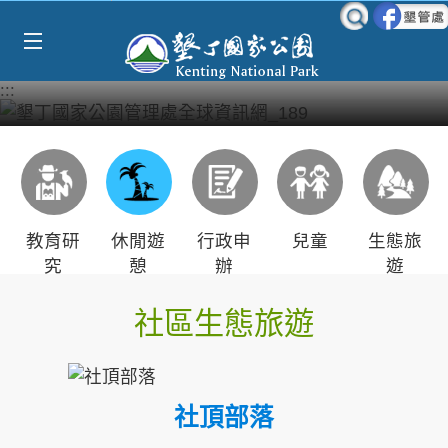
Select Language
▼
跳到主要內容區塊
:::
教育研
休閒遊
行政申
兒童
生態旅
究
憩
辦
遊
社區生態旅遊
社頂部落