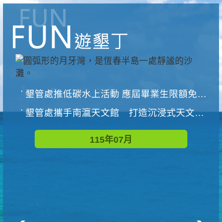
墾管處推低碳水上活動 應屆畢業生限額免費參加
墾管處攜手南瀛天文館 打造沉浸式天文探索營隊
115年07月