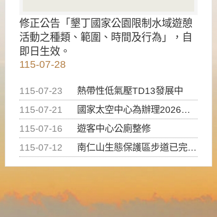
修正公告「墾丁國家公園限制水域遊憩
活動之種類、範圍、時間及行為」，自
即日生效。
115-07-28
115-07-23
熱帶性低氣壓TD13發展中
115-07-21
國家太空中心為辦理2026台灣盃火箭競賽，陸、海、空域警戒及協調相關事宜，因颱風備案事宜
115-07-16
遊客中心公廁整修
115-07-12
南仁山生態保護區步道已完成修復，自115年7月13日（星期一）起恢復開放入園，歡迎民眾依規定申請入園....