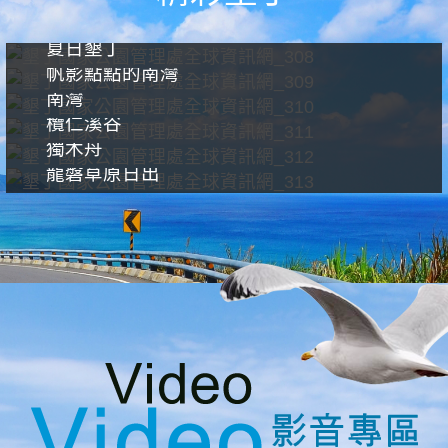
夏日墾丁
帆影點點的南灣
南灣
欖仁溪谷
獨木舟
龍磐草原日出