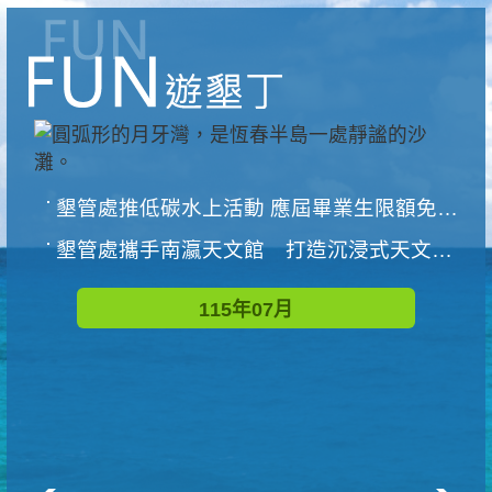
墾管處推低碳水上活動 應屆畢業生限額免費參加
墾管處攜手南瀛天文館 打造沉浸式天文探索營隊
115年07月