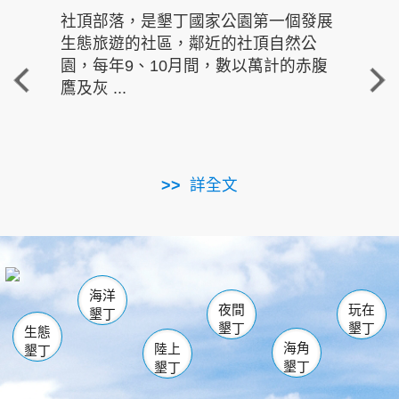
社頂部落，是墾丁國家公園第一個發展
龍水
生態旅遊的社區，鄰近的社頂自然公
的有
園，每年9、10月間，數以萬計的赤腹
重要
鷹及灰 ...
走進沁 
詳全文
南仁湖
龜山
海生館
滿州
出火
恆春
佳樂水
萬里桐
龍鑾潭自然中心
森林遊樂區
瓊麻館
南灣
關山
墾管處遊客中心
社頂公園
風吹沙
後壁湖
船帆石
白砂
海洋
龍磐公園
香蕉灣
貓鼻頭
砂島
龍坑
鵝鑾鼻
夜間
玩在
墾丁
墾丁
墾丁
生態
海角
陸上
墾丁
墾丁
墾丁