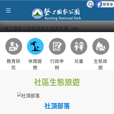
Select Language
▼
跳到主要內容區塊
:::
教育研
休閒遊
行政申
兒童
生態旅
究
憩
辦
遊
社區生態旅遊
社頂部落