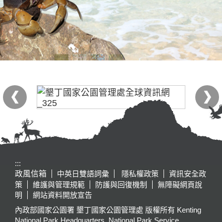
:::
政風信箱
中英日雙語詞彙
隱私權政策
資訊安全政
策
維護與管理規範
防護與回復機制
無障礙網頁說
明
網站資料開放宣告
內政部國家公園署 墾丁國家公園管理處 版權所有 Kenting
National Park Headquarters, National Park Service,