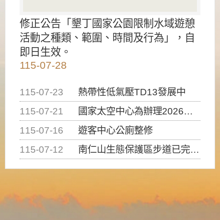
修正公告「墾丁國家公園限制水域遊憩
活動之種類、範圍、時間及行為」，自
即日生效。
115-07-28
115-07-23
熱帶性低氣壓TD13發展中
115-07-21
國家太空中心為辦理2026台灣盃火箭競賽，陸、海、空域警戒及協調相關事宜，因颱風備案事宜
115-07-16
遊客中心公廁整修
115-07-12
南仁山生態保護區步道已完成修復，自115年7月13日（星期一）起恢復開放入園，歡迎民眾依規定申請入園....