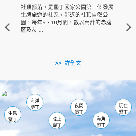
社頂部落，是墾丁國家公園第一個發展
龍水
生態旅遊的社區，鄰近的社頂自然公
的有
園，每年9、10月間，數以萬計的赤腹
重要
鷹及灰 ...
走進沁 
詳全文
南仁湖
龜山
海生館
滿州
出火
恆春
佳樂水
萬里桐
龍鑾潭自然中心
森林遊樂區
瓊麻館
南灣
關山
墾管處遊客中心
社頂公園
風吹沙
後壁湖
船帆石
白砂
海洋
龍磐公園
香蕉灣
貓鼻頭
砂島
龍坑
鵝鑾鼻
夜間
玩在
墾丁
墾丁
墾丁
生態
海角
陸上
墾丁
墾丁
墾丁