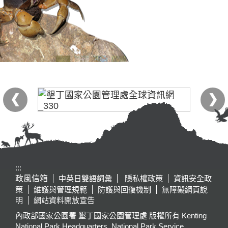
:::
政風信箱
中英日雙語詞彙
隱私權政策
資訊安全政
策
維護與管理規範
防護與回復機制
無障礙網頁說
明
網站資料開放宣告
內政部國家公園署 墾丁國家公園管理處 版權所有 Kenting
National Park Headquarters, National Park Service,