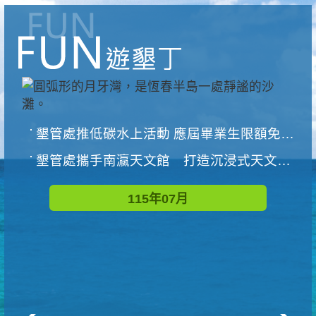
墾管處推低碳水上活動 應屆畢業生限額免費參加
墾管處攜手南瀛天文館 打造沉浸式天文探索營隊
115年07月