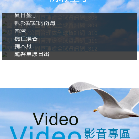
夏日墾丁
帆影點點的南灣
南灣
欖仁溪谷
獨木舟
龍磐草原日出