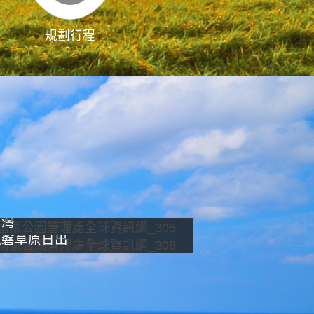
規劃行程
影像直播
南灣
龍磐草原日出