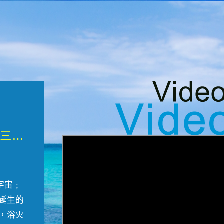
微觀墾丁三部曲 重生....
宇宙﹔
誕生的
，浴火