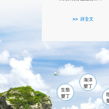
詳全文
龜山
海生館
出
恆春
萬里桐
龍鑾潭自
瓊麻館
關山
後壁
白砂
海洋
貓鼻
墾丁
生態
墾丁