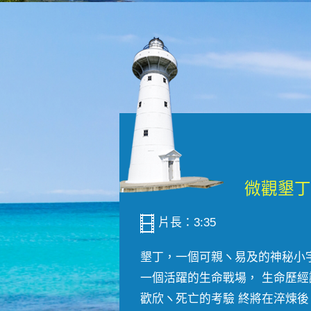
片長：3:35
墾丁，一個可親ヽ易及的神秘小
一個活躍的生命戰場， 生命歷經
歡欣ヽ死亡的考驗 終將在淬煉後