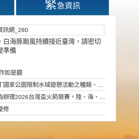
緊
急資訊
，白海豚颱風持續接近臺灣，請密切
變準備
應作如是觀
園限制水域遊憩活動之種類、範圍、時間及行為」，自即日生效。
6台灣盃火箭競賽，陸、海、空域警戒及協調相關事宜，因颱風備案事宜
整修