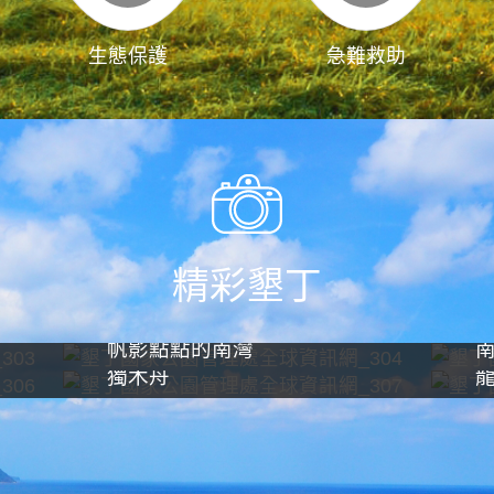
生態保護
急難救助
精彩墾丁
帆影點點的南灣
獨木舟