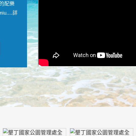
的配樂
....
詳