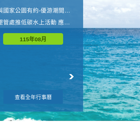
世界地球清潔日 墾管處辦理「2026年墾丁國家公園沙灘淨灘活動」
與國家公園有約-優游潮間探險者
墾管處推低碳水上活動 應屆畢業生限額免費參加
115年09月
115年08月
查看全年行事曆