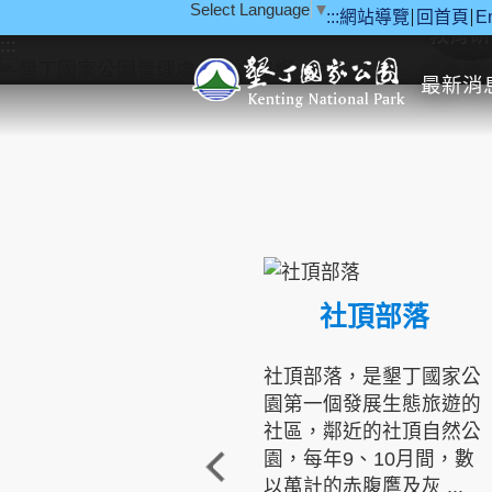
Select Language
▼
:::
網站導覽
回首頁
E
跳到主要內容區塊
教育研
:::
最新消
社頂部落
社頂部落，是墾丁國家公
園第一個發展生態旅遊的
社區，鄰近的社頂自然公
園，每年9、10月間，數
以萬計的赤腹鷹及灰 ...