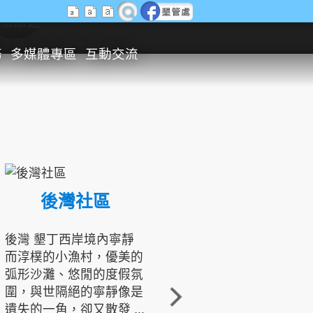
生態旅遊
務
多媒體專區
互動交流
後灣社區
國境之南生態文化發展協會
後灣 墾丁西岸境內寧靜
而淳樸的小漁村，優美的
龍坑地區為隆起的珊瑚礁
弧形沙灘、悠閒的度假氛
地形，由於地處鵝鑾鼻夾
圍，與世隔絕的寧靜像是
角的端點，冬季海浪拍打
遺失的一角，卻又散發 ...
著礁岸，旺盛的侵蝕作