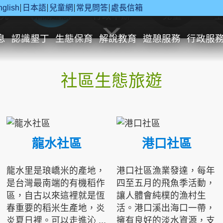
nglish
日本語
兒童網
常見問答
處長信箱
究
休閒遊憩
行政申辦
兒童
息
認識墾丁
生態保育
解說教育
遊憩服務
行政服
社區生態旅遊
龍水社區
港口社區
龍水里是琅嶠米的產地，
港口社區漁業發達，每年
是台灣最南端的有機稻作
四至五月的飛魚季活動，
區，自古以來這裡就是恆
讓人體會純樸的漁村生
春重要的稻米生產地，炎
活。港口溪出海口一帶，
炎夏日裡。可以走進沁 ...
擁有良好的淡水資源，支