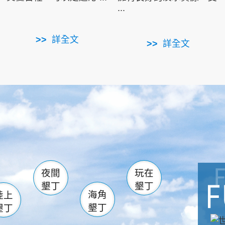
...
詳全文
詳全文
南仁湖
滿州
火
佳樂水
然中心
森林遊樂區
南灣
墾管處遊客中心
社頂公園
風吹沙
湖
船帆石
龍磐公園
香蕉灣
頭
砂島
龍坑
鵝鑾鼻
夜間
玩在
墾丁
墾丁
海角
陸上
墾丁
墾丁