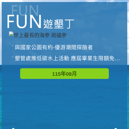
與國家公園有約-優游潮間探險者
墾管處推低碳水上活動 應屆畢業生限額免費參加
115年08月