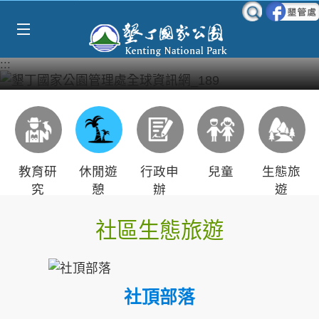
Select Language
▼
跳到主要內容區塊
:::
教育研
休閒遊
行政申
兒童
生態旅
究
憩
辦
遊
社區生態旅遊
社頂部落