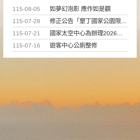
115-08-05
如夢幻泡影 應作如是觀
115-07-28
修正公告「墾丁國家公園限制水域遊憩活動之種類、範圍、時間及行為」，自即日生效。
115-07-21
國家太空中心為辦理2026台灣盃火箭競賽，陸、海、空域警戒及協調相關事宜，因颱風備案事宜
115-07-16
遊客中心公廁整修