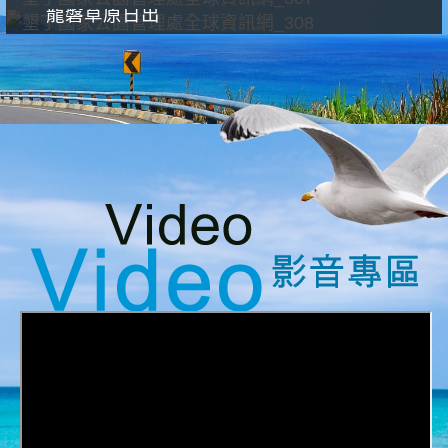
龍磐草原日出