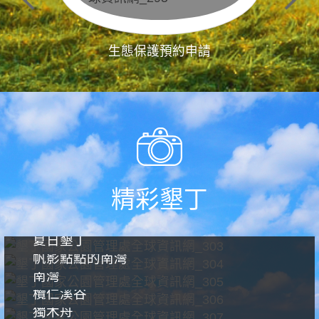
生態保護預約申請
精彩墾丁
夏日墾丁
帆影點點的南灣
南灣
欖仁溪谷
獨木舟