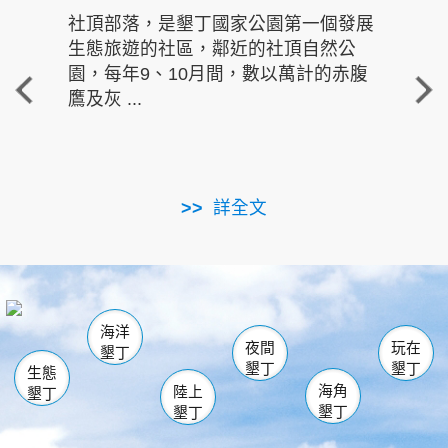
社頂部落，是墾丁國家公園第一個發展
龍水
生態旅遊的社區，鄰近的社頂自然公
的有
園，每年9、10月間，數以萬計的赤腹
重要
鷹及灰 ...
走進沁 
詳全文
南仁湖
龜山
海生館
滿州
出火
恆春
佳樂水
萬里桐
龍鑾潭自然中心
森林遊樂區
瓊麻館
南灣
關山
墾管處遊客中心
社頂公園
風吹沙
後壁湖
船帆石
白砂
海洋
龍磐公園
香蕉灣
貓鼻頭
砂島
龍坑
鵝鑾鼻
夜間
玩在
墾丁
墾丁
墾丁
生態
海角
陸上
墾丁
墾丁
墾丁