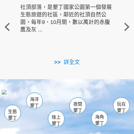
社頂部落，是墾丁國家公園第一個發展
龍水
生態旅遊的社區，鄰近的社頂自然公
的有
園，每年9、10月間，數以萬計的赤腹
重要
鷹及灰 ...
走進沁 
詳全文
南仁湖
龜山
海生館
滿州
出火
恆春
佳樂水
萬里桐
龍鑾潭自然中心
森林遊樂區
瓊麻館
南灣
關山
墾管處遊客中心
社頂公園
風吹沙
後壁湖
船帆石
白砂
海洋
龍磐公園
香蕉灣
貓鼻頭
砂島
龍坑
鵝鑾鼻
夜間
玩在
墾丁
墾丁
墾丁
生態
海角
陸上
墾丁
墾丁
墾丁