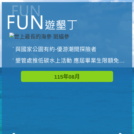
與國家公園有約-優游潮間探險者
墾管處推低碳水上活動 應屆畢業生限額免費參加
115年08月