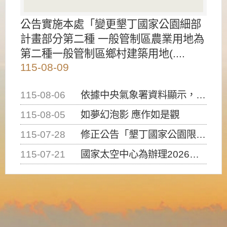
公告實施本處「變更墾丁國家公園細部
計畫部分第二種 一般管制區農業用地為
第二種一般管制區鄉村建築用地(....
115-08-09
115-08-06
依據中央氣象署資料顯示，白海豚颱風持續接近臺灣，請密切注意動向及早完成防災應變準備
115-08-05
如夢幻泡影 應作如是觀
115-07-28
修正公告「墾丁國家公園限制水域遊憩活動之種類、範圍、時間及行為」，自即日生效。
115-07-21
國家太空中心為辦理2026台灣盃火箭競賽，陸、海、空域警戒及協調相關事宜，因颱風備案事宜