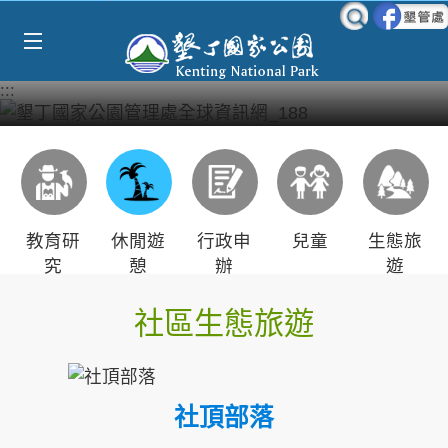
Select Language
▼
跳到主要內容區塊
:::
教育研
休閒遊
行政申
兒童
生態旅
究
憩
辦
遊
社區生態旅遊
社頂部落