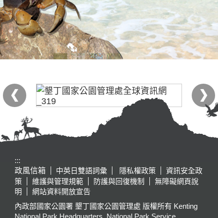
:::
政風信箱
中英日雙語詞彙
隱私權政策
資訊安全政
策
維護與管理規範
防護與回復機制
無障礙網頁說
明
網站資料開放宣告
內政部國家公園署 墾丁國家公園管理處 版權所有 Kenting
National Park Headquarters, National Park Service,