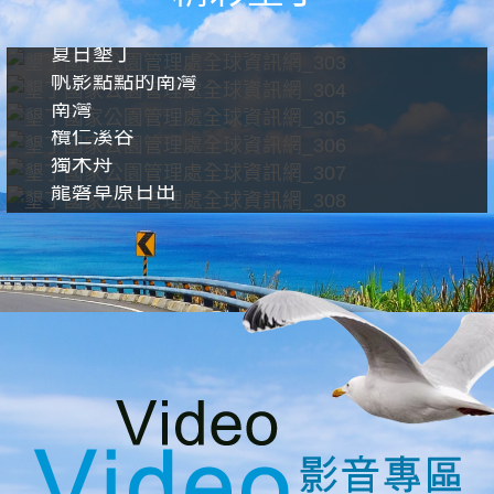
夏日墾丁
帆影點點的南灣
南灣
欖仁溪谷
獨木舟
龍磐草原日出