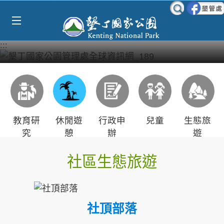
Select Language
▼
跳到主要內容區塊
:::
教育研
休閒遊
行政申
兒童
生態旅
究
憩
辦
遊
社區生態旅遊
社頂部落