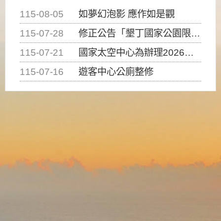
115-08-05
如夢幻泡影 應作如是觀
115-07-28
修正公告「墾丁國家公園限制水域遊憩活動之種類、範圍、時間及行為」，自即日生效。
115-07-21
國家太空中心為辦理2026台灣盃火箭競賽，陸、海、空域警戒及協調相關事宜，因颱風備案事宜
115-07-16
遊客中心公廁整修