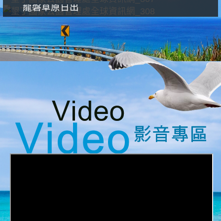
龍磐草原日出