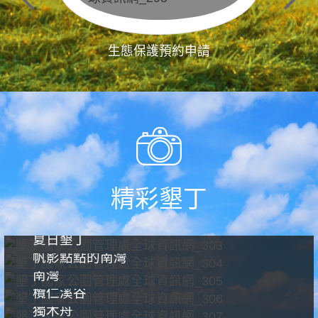
生態保護預約申請
精彩墾丁
夏日墾丁
帆影點點的南灣
南灣
欖仁溪谷
獨木舟