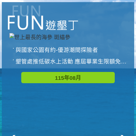
與國家公園有約-優游潮間探險者
墾管處推低碳水上活動 應屆畢業生限額免費參加
115年08月