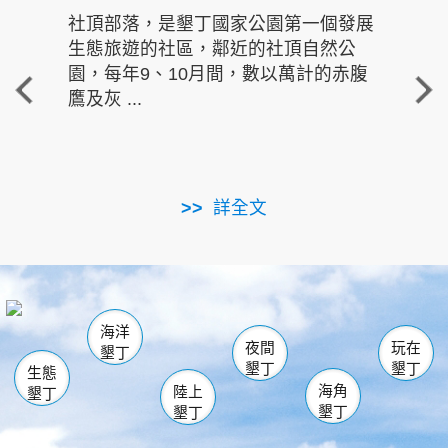
社頂部落，是墾丁國家公園第一個發展
龍水
生態旅遊的社區，鄰近的社頂自然公
的有
園，每年9、10月間，數以萬計的赤腹
重要
鷹及灰 ...
走進沁 
詳全文
南仁湖
龜山
海生館
滿州
出火
恆春
佳樂水
萬里桐
龍鑾潭自然中心
森林遊樂區
瓊麻館
南灣
關山
墾管處遊客中心
社頂公園
風吹沙
後壁湖
船帆石
白砂
海洋
龍磐公園
香蕉灣
貓鼻頭
砂島
龍坑
鵝鑾鼻
夜間
玩在
墾丁
墾丁
墾丁
生態
海角
陸上
墾丁
墾丁
墾丁