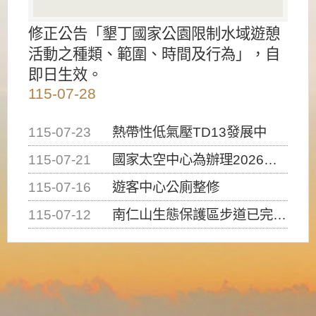
修正公告「墾丁國家公園限制水域遊憩
活動之種類、範圍、時間及行為」，自
即日生效。
115-07-28
115-07-23
熱帶性低氣壓TD13發展中
115-07-21
國家太空中心為辦理2026台灣盃火箭競賽，陸、海、空域警戒及協調相關事宜，因颱風備案事宜
115-07-16
遊客中心公廁整修
115-07-12
南仁山生態保護區步道已完成修復，自115年7月13日（星期一）起恢復開放入園，歡迎民眾依規定申請入園....