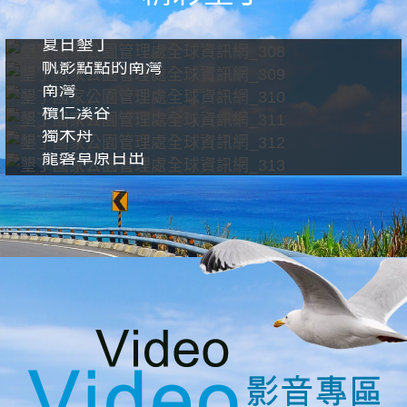
夏日墾丁
帆影點點的南灣
南灣
欖仁溪谷
獨木舟
龍磐草原日出