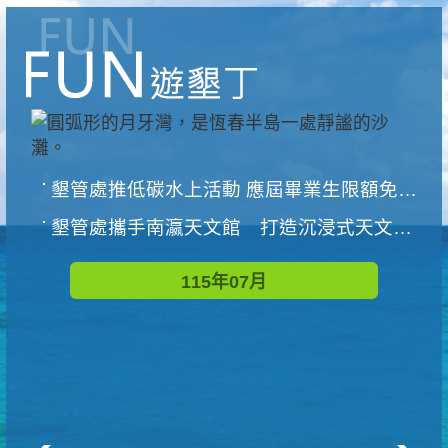
墾管處推低碳水上活動 應屆畢業生限額免費參加
墾管處攜手南瀛天文館 打造沉浸式天文探索營隊
115年07月