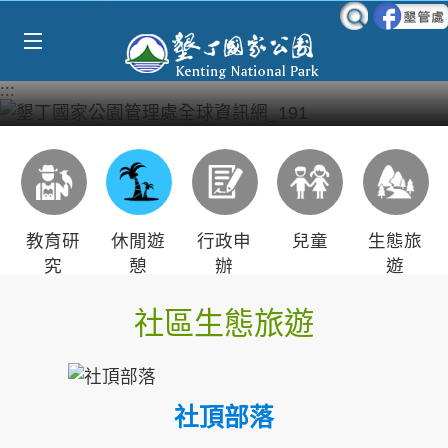
Select Language
▼
跳到主要內容區塊
:::
教育研
休閒遊
行政申
兒童
生態旅
究
憩
辦
遊
社區生態旅遊
社頂部落