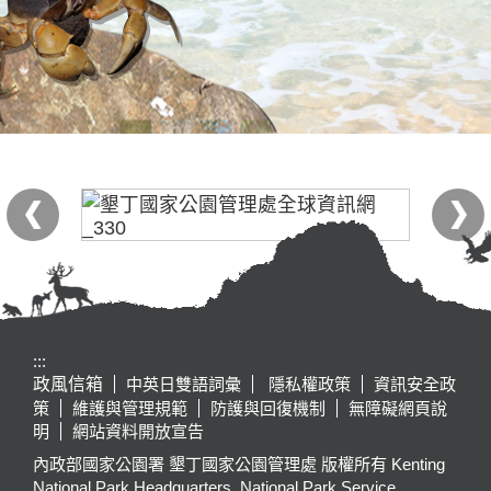
:::
政風信箱
中英日雙語詞彙
隱私權政策
資訊安全政
策
維護與管理規範
防護與回復機制
無障礙網頁說
明
網站資料開放宣告
內政部國家公園署 墾丁國家公園管理處 版權所有 Kenting
National Park Headquarters, National Park Service,