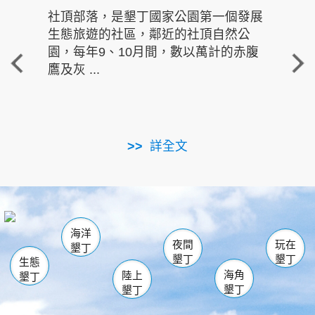
社頂部落，是墾丁國家公園第一個發展
龍水
生態旅遊的社區，鄰近的社頂自然公
的有
園，每年9、10月間，數以萬計的赤腹
重要
鷹及灰 ...
走進沁 
詳全文
南仁湖
龜山
海生館
滿州
出火
恆春
佳樂水
萬里桐
龍鑾潭自然中心
森林遊樂區
瓊麻館
南灣
關山
墾管處遊客中心
社頂公園
風吹沙
後壁湖
船帆石
白砂
海洋
龍磐公園
香蕉灣
貓鼻頭
砂島
龍坑
鵝鑾鼻
夜間
玩在
墾丁
墾丁
墾丁
生態
海角
陸上
墾丁
墾丁
墾丁