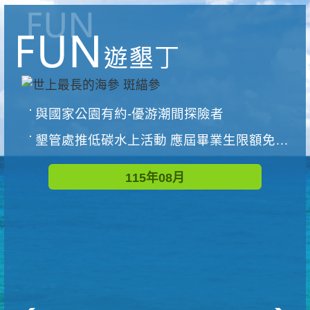
與國家公園有約-優游潮間探險者
墾管處推低碳水上活動 應屆畢業生限額免費參加
115年08月