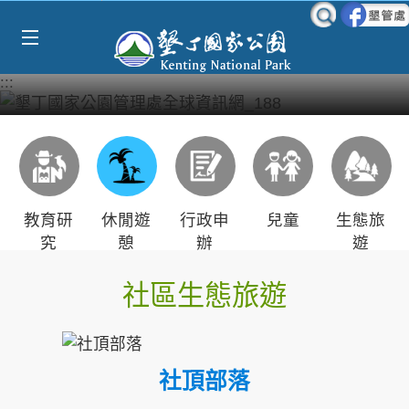
Select Language
▼
跳到主要內容區塊
:::
教育研
休閒遊
行政申
兒童
生態旅
究
憩
辦
遊
社區生態旅遊
社頂部落