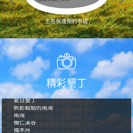
生態保護預約申請
精彩墾丁
夏日墾丁
帆影點點的南灣
南灣
欖仁溪谷
獨木舟