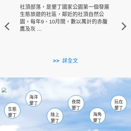
社頂部落，是墾丁國家公園第一個發展
龍水
生態旅遊的社區，鄰近的社頂自然公
的有
園，每年9、10月間，數以萬計的赤腹
重要
鷹及灰 ...
走進沁 
詳全文
南仁湖
龜山
海生館
滿州
出火
恆春
佳樂水
萬里桐
龍鑾潭自然中心
森林遊樂區
瓊麻館
南灣
關山
墾管處遊客中心
社頂公園
風吹沙
後壁湖
船帆石
白砂
海洋
龍磐公園
香蕉灣
貓鼻頭
砂島
龍坑
鵝鑾鼻
夜間
玩在
墾丁
墾丁
墾丁
生態
海角
陸上
墾丁
墾丁
墾丁