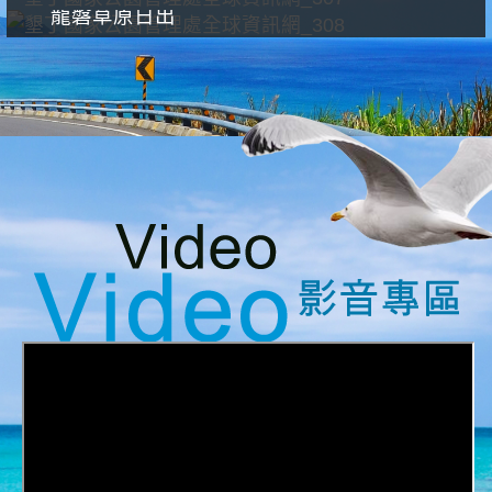
龍磐草原日出