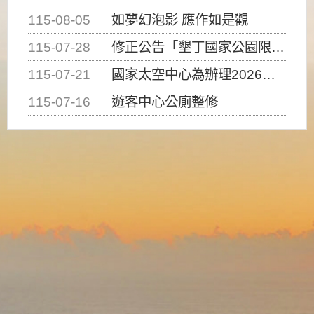
115-08-05
如夢幻泡影 應作如是觀
115-07-28
修正公告「墾丁國家公園限制水域遊憩活動之種類、範圍、時間及行為」，自即日生效。
115-07-21
國家太空中心為辦理2026台灣盃火箭競賽，陸、海、空域警戒及協調相關事宜，因颱風備案事宜
115-07-16
遊客中心公廁整修